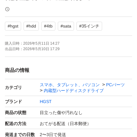
【表記・型番】
#
hgst
#
hdd
#
4tb
#
sata
#
35インチ
P/N: OF19847
CAPACITY: 4TB
購入日時：
2026年5月11日 14:27
MLC: MPL580
出品日時：
2026年5月10日 17:29
FW: 580
TYPE: DK5SAF400
商品の情報
SATA 6.0 Gb/s
スマホ、タブレット、パソコン
PCパーツ
カテゴリ
内蔵型ハードディスクドライブ
自己仕様していたコレクションの整理のため出品していま
ブランド
HGST
す。フォーマット済みです。
商品の状態
目立った傷や汚れなし
配送の方法
おてがる配送（日本郵便）
発送までの日数
2〜3日で発送