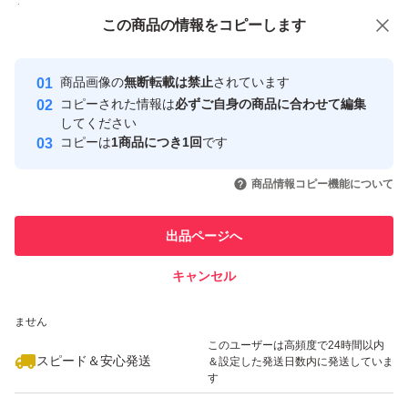
付与しています
この商品をみている人にオススメ
この商品の情報をコピーします
安心取引出品者
最大10%対象
最大10%対象
最大10%対象
Yahoo!フリマの基準をクリアした安
安心取引出品者
商品画像の
無断転載は禁止
されています
心・安全なユーザーです
コピーされた情報は
必ずご自身の商品に合わせて編集
取引実績
してください
コピーは
1商品につき1回
です
このユーザーはYahoo!フリマの取
取引実績◯+
いいね！
いいね！
5,990
円
4,000
円
4,000
円
引を完了させた実績があります
商品情報コピー機能について
最大10%対象
最大10%対象
最大10%対象
このユーザーは他フリマサービス
他フリマ実績◯+
出品ページへ
での取引実績があります
キャンセル
スピード&安心発送
いいね！
いいね！
6,500
※このバッジは実績に基づく表示であり、発送を保証しているものではあり
円
2,990
円
3,000
円
ません
最大10%対象
最大10%対象
最大10%対象
このユーザーは高頻度で24時間以内
スピード＆安心発送
＆設定した発送日数内に発送していま
す