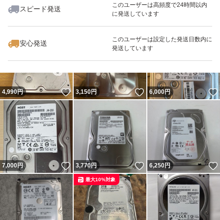
このユーザーは高頻度で24時間以内
スピード発送
に発送しています
いいね！
いいね！
3,400
円
5,680
円
3,150
円
最大10%対象
最大10%対象
このユーザーは設定した発送日数内に
安心発送
発送しています
いいね！
いいね！
4,990
円
3,150
円
6,000
円
いいね！
いいね！
7,000
円
3,770
円
6,250
円
最大10%対象