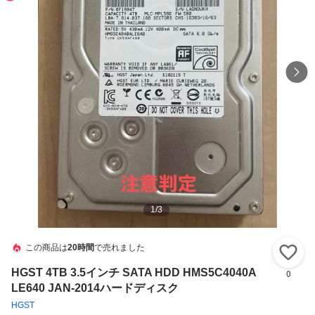
1
/
3
この商品は
20時間
で売れました
い
HGST 4TB 3.5インチ SATA HDD HMS5C4040A
0
LE640 JAN-2014ハードディスク
HGST