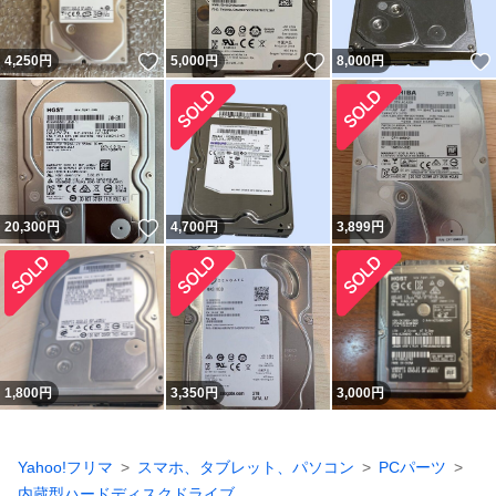
いいね！
いいね！
4,250
円
5,000
円
8,000
円
いいね！
20,300
円
4,700
円
3,899
円
1,800
円
3,350
円
3,000
円
Yahoo!フリマ
スマホ、タブレット、パソコン
PCパーツ
内蔵型ハードディスクドライブ