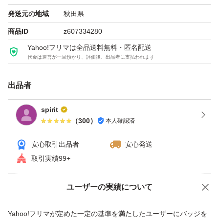
発送元の地域
秋田県
商品ID
z607334280
Yahoo!フリマは全品送料無料・匿名配送
代金は運営が一旦預かり、評価後、出品者に支払われます
出品者
spirit
（
300
）
本人確認済
安心取引出品者
安心発送
取引実績99+
ユーザーの実績について
価格の相談
商品への質問
商品への質問からの値下げ交渉、不適切なカテゴリ変更依頼は禁止です
Yahoo!フリマが定めた一定の基準を満たしたユーザーにバッジを