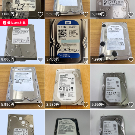
いいね！
いいね！
3,680
円
5,500
円
5,000
円
最大10%対象
いいね！
いいね！
8,000
円
3,400
円
4,990
円
いいね！
いいね！
5,990
円
2,980
円
5,950
円