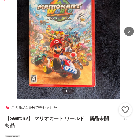
1
/
2
この商品は
5分
で売れました
い
【Switch2】 マリオカート ワールド 新品未開
0
封品