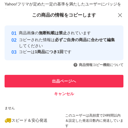
商品への質問からの値下げ交渉、不適切なカテゴリ変更依頼は禁止です
Yahoo!フリマが定めた一定の基準を満たしたユーザーにバッジを
付与しています
この商品をみている人にオススメ
この商品の情報をコピーします
安心取引出品者
最大10%対象
最大10%対象
最大10%対象
Yahoo!フリマの基準をクリアした安
安心取引出品者
商品画像の
無断転載は禁止
されています
心・安全なユーザーです
コピーされた情報は
必ずご自身の商品に合わせて編集
取引実績
してください
コピーは
1商品につき1回
です
このユーザーはYahoo!フリマの取
取引実績◯+
いいね！
いいね！
8,200
円
8,480
円
8,000
円
引を完了させた実績があります
商品情報コピー機能について
最大10%対象
最大10%対象
最大10%対象
このユーザーは他フリマサービス
他フリマ実績◯+
出品ページへ
での取引実績があります
キャンセル
スピード&安心発送
いいね！
いいね！
7,990
※このバッジは実績に基づく表示であり、発送を保証しているものではあり
円
7,500
円
8,100
円
ません
最大10%対象
最大10%対象
最大10%対象
このユーザーは高頻度で24時間以内
スピード＆安心発送
＆設定した発送日数内に発送していま
す