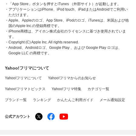
・「App Store」ボタンを押すとiTunes （外部サイト）が起動します。
・アプリケーションはiPhone、iPod touch、iPadまたはAndroidでご利用い
ただけます。
・Apple、Appleのロゴ、App Store、iPodのロゴ、iTunesは、米国および他
国のApple Inc.の登録商標です。
・iPhone商標は、アイホン株式会社のライセンスに基づき使用されていま
す。
・Copyright (C) Apple Inc. All rights reserved.
・Android、Androidロゴ、Google Play 、および Google Play ロゴは、
Google LLC の商標です。
Yahoo!フリマについて
Yahoo!フリマについて
Yahoo!フリマからのお知らせ
Yahoo!フリマトピックス
Yahoo!フリマ特集
カテゴリ一覧
ブランド一覧
ランキング
かんたんご利用ガイド
メール通知設定
公式アカウント