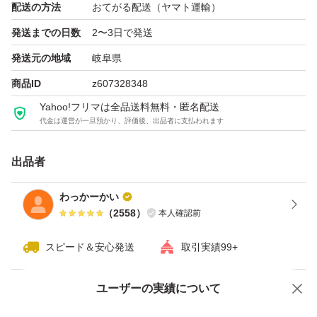
配送の方法
おてがる配送（ヤマト運輸）
発送までの日数
2〜3日で発送
発送元の地域
岐阜県
商品ID
z607328348
Yahoo!フリマは全品送料無料・匿名配送
代金は運営が一旦預かり、評価後、出品者に支払われます
出品者
わっかーかい
（
2558
）
本人確認前
スピード＆安心発送
取引実績99+
ユーザーの実績について
価格の相談
商品への質問