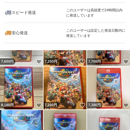
このユーザーは高頻度で24時間以内
スピード発送
に発送しています
いいね！
いいね！
7,100
円
8,200
円
8,200
円
最大10%対象
最大10%対象
最大10%対象
このユーザーは設定した発送日数内に
安心発送
発送しています
いいね！
いいね！
7,600
円
7,200
円
7,700
円
いいね！
いいね！
8,180
円
7,200
円
7,390
円