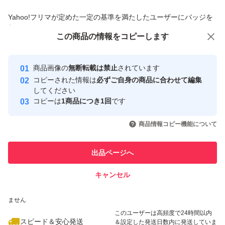
商品への質問からの値下げ交渉、不適切なカテゴリ変更依頼は禁止です
Yahoo!フリマが定めた一定の基準を満たしたユーザーにバッジを
付与しています
この商品をみている人にオススメ
この商品の情報をコピーします
安心取引出品者
最大10%対象
最大10%対象
最大10%対象
Yahoo!フリマの基準をクリアした安
安心取引出品者
商品画像の
無断転載は禁止
されています
心・安全なユーザーです
コピーされた情報は
必ずご自身の商品に合わせて編集
取引実績
してください
コピーは
1商品につき1回
です
このユーザーはYahoo!フリマの取
取引実績◯+
いいね！
いいね！
28,000
円
16,500
円
20,000
円
引を完了させた実績があります
商品情報コピー機能について
このユーザーは他フリマサービス
他フリマ実績◯+
出品ページへ
での取引実績があります
キャンセル
スピード&安心発送
いいね！
いいね！
29,900
※このバッジは実績に基づく表示であり、発送を保証しているものではあり
円
13,000
円
18,900
円
ません
このユーザーは高頻度で24時間以内
スピード＆安心発送
＆設定した発送日数内に発送していま