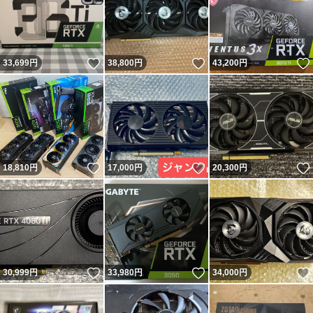
いいね！
いいね！
33,699
円
38,800
円
43,200
円
いいね！
いいね！
18,810
円
17,000
円
20,300
円
いいね！
いいね！
30,999
円
33,980
円
34,000
円