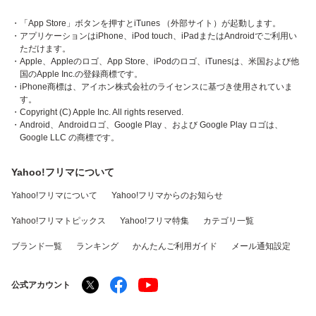
・「App Store」ボタンを押すとiTunes （外部サイト）が起動します。
・アプリケーションはiPhone、iPod touch、iPadまたはAndroidでご利用い
ただけます。
・Apple、Appleのロゴ、App Store、iPodのロゴ、iTunesは、米国および他
国のApple Inc.の登録商標です。
・iPhone商標は、アイホン株式会社のライセンスに基づき使用されていま
す。
・Copyright (C) Apple Inc. All rights reserved.
・Android、Androidロゴ、Google Play 、および Google Play ロゴは、
Google LLC の商標です。
Yahoo!フリマについて
Yahoo!フリマについて
Yahoo!フリマからのお知らせ
Yahoo!フリマトピックス
Yahoo!フリマ特集
カテゴリ一覧
ブランド一覧
ランキング
かんたんご利用ガイド
メール通知設定
公式アカウント