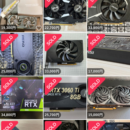
いいね！
19,300
円
22,700
円
33,900
円
25,000
円
33,000
円
17,000
円
34,800
円
25,700
円
15,000
円