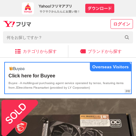
ログイン
カテゴリから探す
ブランドから探す
Overseas Visitors
Click here for Buyee
Buyee - A multilingual purchasing agent service operated by tenso, featuring items
from JDirectItems Fleamarket (provided by LY Corporation)