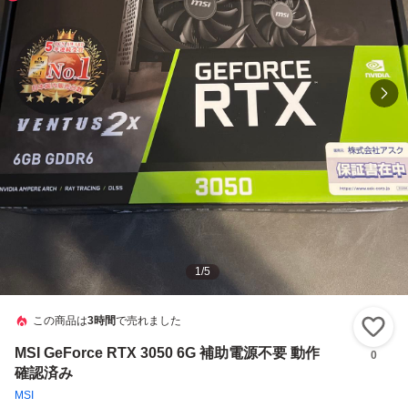
1
/
5
この商品は
3時間
で売れました
い
MSI GeForce RTX 3050 6G 補助電源不要 動作
0
確認済み
MSI