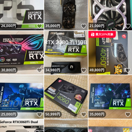
いいね！
いいね！
26,000
円
35,000
円
21,000
円
最大10%対象
いいね！
いいね！
30,800
円
34,980
円
49,800
円
いいね！
いいね！
25,000
円
50,999
円
35,000
円