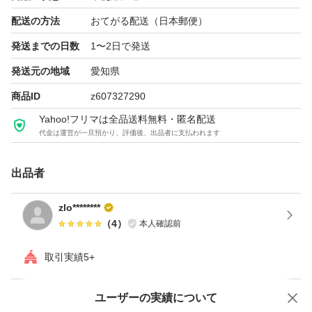
■発送
配送の方法
おてがる配送（日本郵便）
静電気防止袋に入れて緩衝材で厳重に梱包します。
発送までの日数
1〜2日で発送
お支払い確認後24時間以内に発送いたします。
発送元の地域
愛知県
商品ID
z607327290
Yahoo!フリマは全品送料無料・匿名配送
代金は運営が一旦預かり、評価後、出品者に支払われます
出品者
zlo********
（
4
）
本人確認前
取引実績5+
ユーザーの実績について
価格の相談
商品への質問