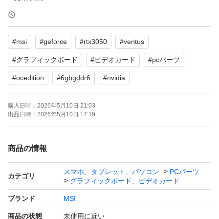
自作PCのパーツ構成を変更するため出品します。
取り外す直前まで正常に動作していました。
#
msi
#
geforce
#
rtx3050
#
ventus
主にマインクラフトなどの軽いゲームで使用しており、マ
イニングや高負荷な作業には使用していません。
#
グラフィックボード
#
ビデオカード
#
pcパーツ
■状態
#
ocedition
#
6gbgddr6
#
nvidia
禁煙でペットのいない環境で使用していました。
簡易清掃済みです。
購入日時：
2026年5月10日 21:03
出品日時：
2026年5月10日 17:19
目立つ傷や汚れはなく端子部分も綺麗です。
■スペック
商品の情報
メーカー：MSI
チップ：NVIDIA GeForce RTX 3050
スマホ、タブレット、パソコン
PCパーツ
カテゴリ
グラフィックボード、ビデオカード
メモリ：6GB GDDR6
ブランド
MSI
補助電源：不要
出力端子：HDMI、DisplayPort
商品の状態
未使用に近い