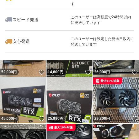
す
このユーザーは高頻度で24時間以内
スピード発送
に発送しています
いいね！
いいね！
16,800
円
27,000
円
17,500
円
このユーザーは設定した発送日数内に
安心発送
発送しています
いいね！
いいね！
52,000
円
14,800
円
36,000
円
最大10%対象
いいね！
いいね！
45,000
円
25,980
円
29,800
円
最大10%対象