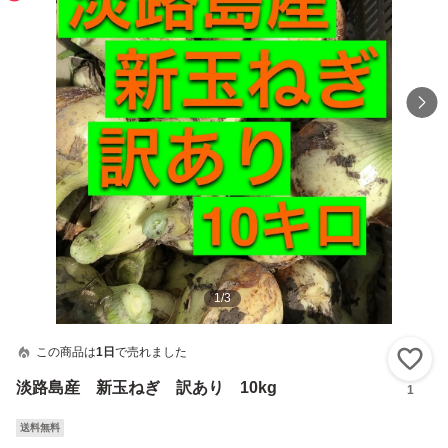
1
/
3
この商品は
1日
で売れました
い
淡路島産 新玉ねぎ 訳あり 10kg
1
送料無料