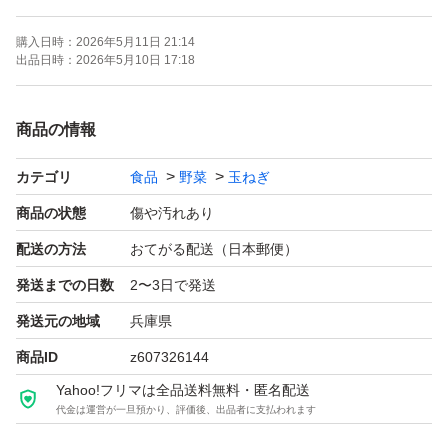
○写真は訳ありのイメージです。その時々で大きさや形が
購入日時：
2026年5月11日 21:14
変わります。
出品日時：
2026年5月10日 17:18
○日時時間の指定はできません。注文が入りしだい速やか
商品の情報
に発送いたします。またできるだけ手間を省き安価で提供
カテゴリ
食品
野菜
玉ねぎ
するため収穫したまま（土などついたまま）になっていま
す。神経質な方は購入ご遠慮下さい。
商品の状態
傷や汚れあり
配送の方法
おてがる配送（日本郵便）
送料：無料 常温便
発送までの日数
2〜3日で発送
重さ：段ボール込み 10キロ（できる限り確認はしていま
発送元の地域
兵庫県
すが外見からは判別できない腐りがある場合やナマモノの
商品ID
z607326144
ため到着までに傷む場合がございます。そのため箱に隙間
Yahoo!フリマは全品送料無料・匿名配送
がある場合はできるだけ多めに入れさせていただきます）
代金は運営が一旦預かり、評価後、出品者に支払われます
品物：小さいもの キズ 形が悪い 分球 芯がある 規