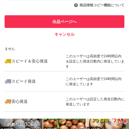
いいね！
いいね！
3,000
円
3,100
円
2,100
円
引を完了させた実績があります
商品情報コピー機能について
最大10%対象
最大10%対象
最大10%対象
このユーザーは他フリマサービス
他フリマ実績◯+
出品ページへ
での取引実績があります
キャンセル
スピード&安心発送
いいね！
いいね！
1,650
※このバッジは実績に基づく表示であり、発送を保証しているものではあり
円
3,777
円
2,050
円
ません
最大10%対象
このユーザーは高頻度で24時間以内
スピード＆安心発送
＆設定した発送日数内に発送していま
す
このユーザーは高頻度で24時間以内
スピード発送
に発送しています
いいね！
いいね！
4,650
円
2,100
円
2,100
円
このユーザーは設定した発送日数内に
安心発送
発送しています