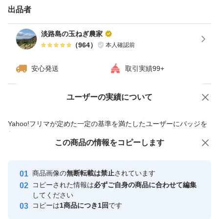
格外等（その時々によって小さいものばかりの時や芯があ
出品者
るものばかり等、内容に偏りがあります）
淡路島の玉ねぎ農家
（
964
）
本人確認前
#冬野菜 #玉ねぎ #淡路島 #甘い #やわらかい #ジューシー
安心発送
取引実績99+
#冬たまねぎ #ご飯に合う #味覚 #天ぷら #すき焼き #オニ
オンスライス #極わせ #おでん #焼きそば #サラダ #旬 #お
ユーザーの実績について
価格の相談
商品への質問
いしい #絶品 #日本一 #農家直送 #兵庫県 #新鮮 #採れたて
商品への質問からの値下げ交渉、不適切なカテゴリ変更依頼は禁止です
#お取り寄せ #鮮度 #料理 #お得 #極早生 #健康 #体に良い
Yahoo!フリマが定めた一定の基準を満たしたユーザーにバッジを
付与しています
#栄養 #焼きそば #白菜 #春野菜 #カレー #ポトフ #春野菜
この商品をみている人にオススメ
この商品の情報をコピーします
安心取引出品者
最大10%対象
最大10%対象
最大10%対象
Yahoo!フリマの基準をクリアした安
安心取引出品者
商品画像の
無断転載は禁止
されています
心・安全なユーザーです
コピーされた情報は
必ずご自身の商品に合わせて編集
取引実績
してください
コピーは
1商品につき1回
です
このユーザーはYahoo!フリマの取
取引実績◯+