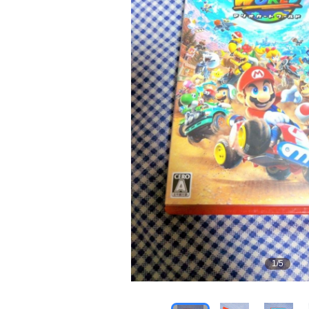
1
/
5