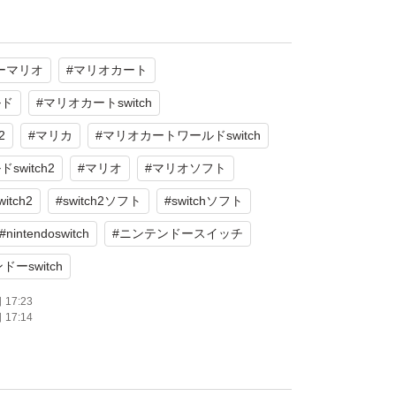
通常版
ライン対応
ーマリオ
#
マリオカート
モード対応 テーブルモード対応 携帯モード対
ルド
#
マリオカートswitch
数：1 人
2
#
マリカ
#
マリオカートワールドswitch
witch2
#
マリオ
#
マリオソフト
witch2
#
switch2ソフト
#
switchソフト
#
nintendoswitch
#
ニンテンドースイッチ
ーswitch
17:23
17:14