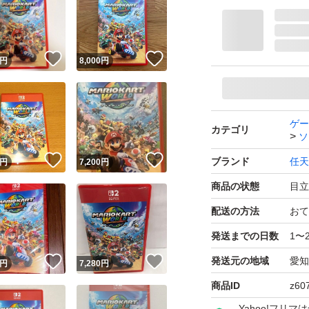
！
いいね！
いいね！
円
8,000
円
ゲー
カテゴリ
ソ
！
いいね！
いいね！
ブランド
任天
円
7,200
円
商品の状態
目立
配送の方法
おて
発送までの日数
1〜
！
いいね！
いいね！
発送元の地域
愛知
円
7,280
円
商品ID
z60
Yahoo!フリ