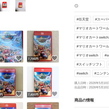
パッケージ種類：
オンライン：オン
#
任天堂
#
スーパ
プレイモード：TV
応
#
マリオカートワー
携帯モードプレイ人
#
マリオカートswitch
#
マリオカートワールドs
#
マリオswitch
#
s
！
いいね！
いいね！
円
7,700
円
#
スイッチソフト
#
switch
#
ニンテンド
購入日時：
2026年5月10日 
出品日時：
2026年5月10日 
！
いいね！
いいね！
円
7,400
円
商品の情報