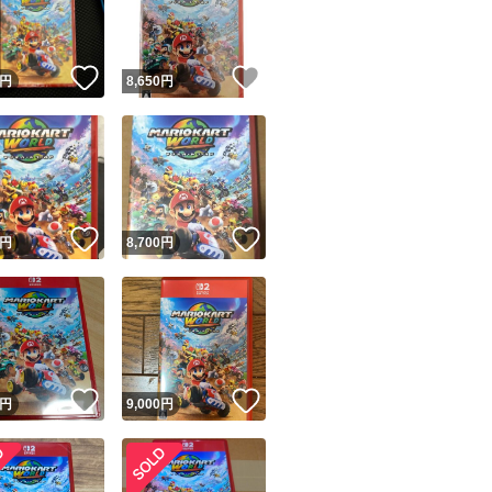
商品情報コピー機
リマ実績◯+
このユーザーは他フリマサービスでの取引実績があります
！
いいね！
いいね！
円
8,650
円
出品ページへ
&安心発送
キャンセル
ジは実績に基づく表示であり、発送を保証しているものではありません
このユーザーは高頻度で24時間以内＆設定した発送日数内に
ード＆安心発送
ます
！
いいね！
いいね！
円
8,700
円
ード発送
このユーザーは高頻度で24時間以内に発送しています
発送
このユーザーは設定した発送日数内に発送しています
！
いいね！
いいね！
円
9,000
円