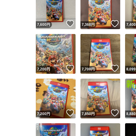
いいね！
いいね
7,600
円
7,368
円
7,400
いいね！
いいね
7,200
円
7,700
円
8,099
Yaho
安心取引
安心
いいね！
いいね
7,200
円
7,850
円
8,880
取引実績
取引