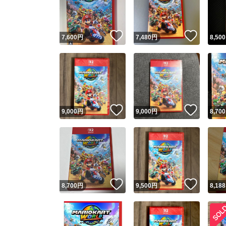
他フ
いいね！
いいね
7,600
円
7,480
円
8,500
スピード
※このバッ
スピ
いいね！
いいね
9,000
円
9,000
円
8,700
スピ
安心
いいね！
いいね
8,700
円
9,500
円
8,188