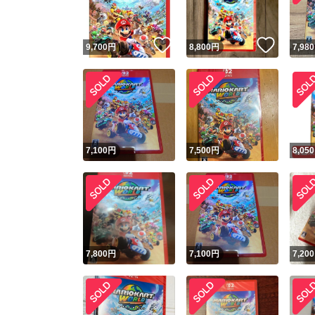
いいね！
いいね
9,700
円
8,800
円
7,980
7,100
円
7,500
円
8,050
7,800
円
7,100
円
7,200