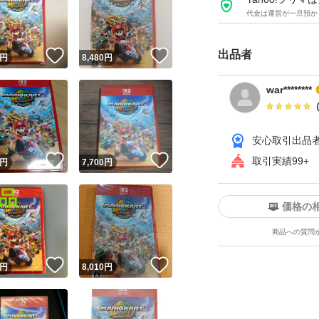
代金は運営が一旦預か
出品者
！
いいね！
いいね！
円
8,480
円
war********
安心取引出品
ユーザーの実績について
！
いいね！
いいね！
取引実績99+
円
7,700
円
o!フリマが定めた一定の基準を満たしたユーザーにバッジを付与しています
出品者
価格の
この商品の情報をコピーします
商品への質問
取引出品者
Yahoo!フリマの基準をクリアした安心・安全なユーザーです
！
いいね！
いいね！
商品画像の
無断転載は禁止
されています
円
8,010
円
コピーされた情報は
必ずご自身の商品に合わせて編集
してください
コピーは
1商品につき1回
です
実績◯+
このユーザーはYahoo!フリマの取引を完了させた実績があり