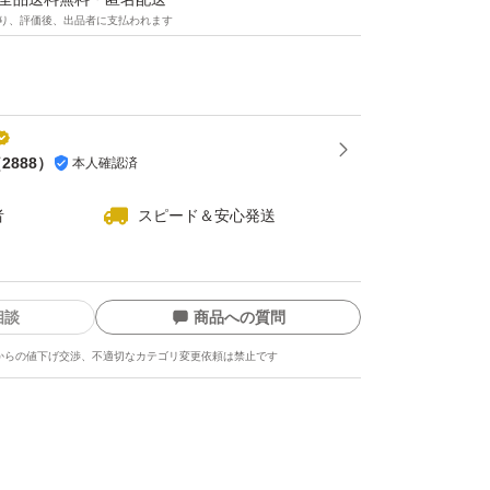
り、評価後、出品者に支払われます
（
2888
）
本人確認済
者
スピード＆安心発送
相談
商品への質問
からの値下げ交渉、不適切なカテゴリ変更依頼は禁止です
ます