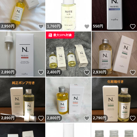
いいね！
いいね！
2,950
円
1,760
円
550
円
最大10%対象
いいね！
いいね！
2,890
円
2,400
円
2,930
円
いいね！
いいね！
2,890
円
2,800
円
2,790
円