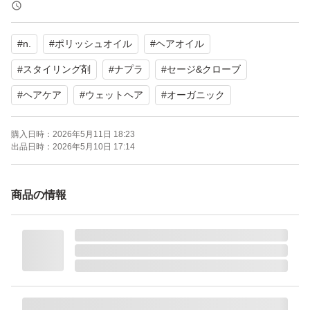
【製品名】ポリッシュオイル SC
【容量】30ml
#
n.
#
ポリッシュオイル
#
ヘアオイル
【香り】セージ＆クローブ
【商品の状態】未使用
#
スタイリング剤
#
ナプラ
#
セージ&クローブ
【カラー】クリア系
#
ヘアケア
#
ウェットヘア
#
オーガニック
よろしくお願いいたします。
購入日時：
2026年5月11日 18:23
出品日時：
2026年5月10日 17:14
商品の情報