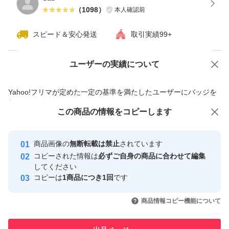
（
1098
）
本人確認前
スピード＆安心発送
取引実績99+
ユーザーの実績について
価格の相談
商品への質問
商品への質問からの値下げ交渉、不適切なカテゴリ変更依頼は禁止です
Yahoo!フリマが定めた一定の基準を満たしたユーザーにバッジを
付与しています
この商品をみている人にオススメ
この商品の情報をコピーします
安心取引出品者
最大10%対象
Yahoo!フリマの基準をクリアした安
安心取引出品者
商品画像の
無断転載は禁止
されています
心・安全なユーザーです
コピーされた情報は
必ずご自身の商品に合わせて編集
取引実績
してください
コピーは
1商品につき1回
です
このユーザーはYahoo!フリマの取
取引実績◯+
いいね！
いいね！
1,090
円
1,048
円
1,059
円
引を完了させた実績があります
商品情報コピー機能について
このユーザーは他フリマサービス
他フリマ実績◯+