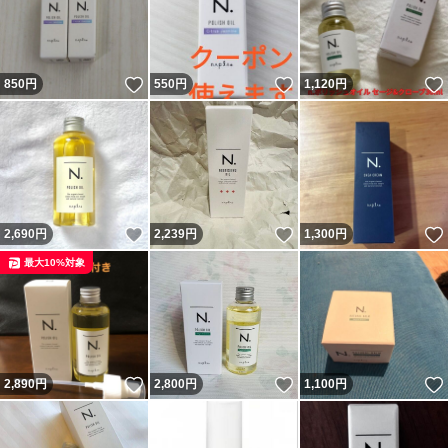
いいね！
いいね！
850
円
550
円
1,120
円
いいね！
いいね！
2,690
円
2,239
円
1,300
円
最大10%対象
いいね！
いいね！
2,890
円
2,800
円
1,100
円