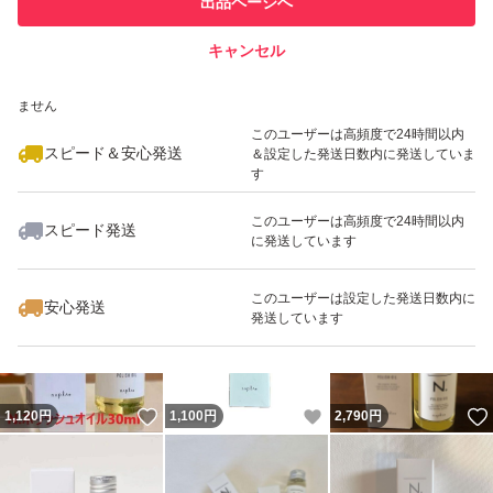
出品ページへ
での取引実績があります
キャンセル
スピード&安心発送
いいね！
いいね！
1,120
※このバッジは実績に基づく表示であり、発送を保証しているものではあり
円
1,120
円
1,090
円
ません
最大10%対象
このユーザーは高頻度で24時間以内
スピード＆安心発送
＆設定した発送日数内に発送していま
す
このユーザーは高頻度で24時間以内
スピード発送
に発送しています
いいね！
いいね！
1,120
円
1,120
円
1,090
円
最大10%対象
このユーザーは設定した発送日数内に
安心発送
発送しています
いいね！
いいね！
1,120
円
1,100
円
2,790
円