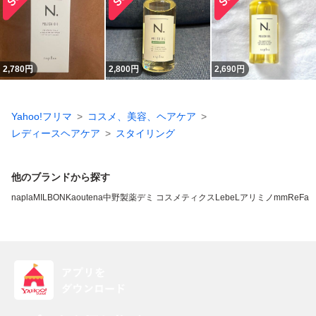
2,780
円
2,800
円
2,690
円
Yahoo!フリマ
コスメ、美容、ヘアケア
レディースヘアケア
スタイリング
他のブランドから探す
napla
MILBON
Kao
utena
中野製薬
デミ コスメティクス
LebeL
アリミノ
mm
ReFa