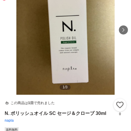
1
/
3
この商品は
1日
で売れました
い
N. ポリッシュオイル SC セージ＆クローブ 30ml
0
napla
送料無料