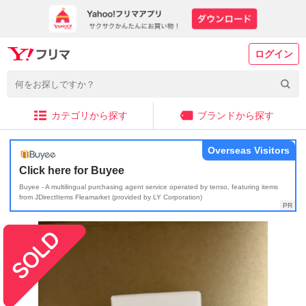
ログイン
カテゴリから探す
ブランドから探す
Overseas Visitors
Click here for Buyee
Buyee - A multilingual purchasing agent service operated by tenso, featuring items
from JDirectItems Fleamarket (provided by LY Corporation)