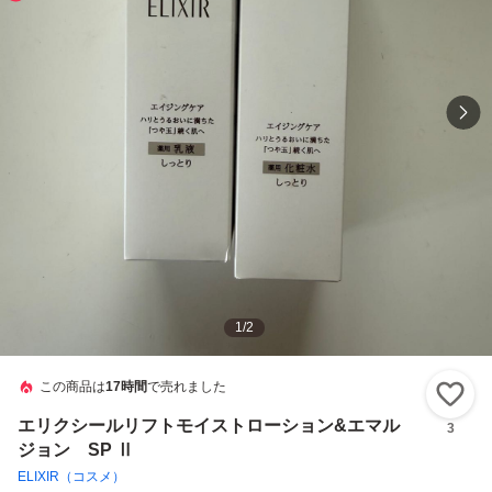
1
/
2
この商品は
17時間
で売れました
い
エリクシールリフトモイストローション&エマル
3
ジョン SP Ⅱ
ELIXIR（コスメ）