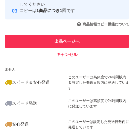
取引実績
してください
コピーは
1商品につき1回
です
このユーザーはYahoo!フリマの取
取引実績◯+
いいね！
いいね！
5,200
円
5,380
円
5,100
円
引を完了させた実績があります
商品情報コピー機能について
最大10%対象
このユーザーは他フリマサービス
他フリマ実績◯+
出品ページへ
での取引実績があります
キャンセル
スピード&安心発送
いいね！
いいね！
5,380
※このバッジは実績に基づく表示であり、発送を保証しているものではあり
円
5,300
円
5,200
円
ません
このユーザーは高頻度で24時間以内
スピード＆安心発送
＆設定した発送日数内に発送していま
す
このユーザーは高頻度で24時間以内
スピード発送
に発送しています
いいね！
いいね！
4,750
円
4,600
円
5,400
円
このユーザーは設定した発送日数内に
安心発送
発送しています