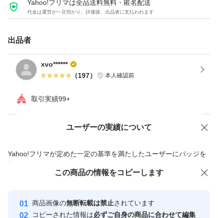
Yahoo!フリマは全品送料無料・匿名配送
代金は運営が一旦預かり、評価後、出品者に支払われます
出品者
xvo******
（
197
）
本人確認前
取引実績99+
ユーザーの実績について
価格の相談
商品への質問
商品への質問からの値下げ交渉、不適切なカテゴリ変更依頼は禁止です
Yahoo!フリマが定めた一定の基準を満たしたユーザーにバッジを
付与しています
この商品をみている人にオススメ
この商品の情報をコピーします
安心取引出品者
Yahoo!フリマの基準をクリアした安
安心取引出品者
商品画像の
無断転載は禁止
されています
心・安全なユーザーです
コピーされた情報は
必ずご自身の商品に合わせて編集