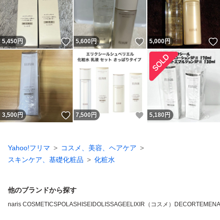
いいね！
いいね！
5,450
円
5,600
円
5,000
円
いいね！
いいね！
3,500
円
7,500
円
5,180
円
Yahoo!フリマ
コスメ、美容、ヘアケア
スキンケア、基礎化粧品
化粧水
他のブランドから探す
naris COSMETICS
POLA
SHISEIDO
LISSAGE
ELIXIR（コスメ）
DECORTE
MEN