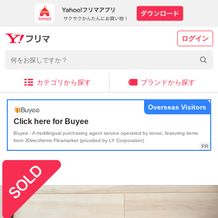
ログイン
カテゴリから探す
ブランドから探す
Overseas Visitors
Click here for Buyee
Buyee - A multilingual purchasing agent service operated by tenso, featuring items
from JDirectItems Fleamarket (provided by LY Corporation)