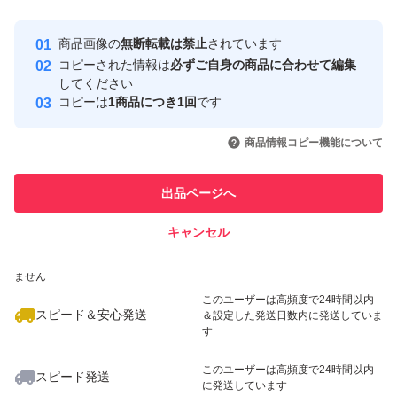
最大10%対象
Yahoo!フリマの基準をクリアした安
安心取引出品者
商品画像の
無断転載は禁止
されています
心・安全なユーザーです
コピーされた情報は
必ずご自身の商品に合わせて編集
取引実績
してください
コピーは
1商品につき1回
です
このユーザーはYahoo!フリマの取
取引実績◯+
いいね！
いいね！
13,680
円
16,000
円
7,980
円
引を完了させた実績があります
商品情報コピー機能について
最大10%対象
このユーザーは他フリマサービス
他フリマ実績◯+
出品ページへ
での取引実績があります
キャンセル
スピード&安心発送
いいね！
いいね！
26,590
※このバッジは実績に基づく表示であり、発送を保証しているものではあり
円
8,599
円
10,990
円
ません
このユーザーは高頻度で24時間以内
スピード＆安心発送
＆設定した発送日数内に発送していま
す
このユーザーは高頻度で24時間以内
スピード発送
に発送しています
いいね！
いいね！
17,000
円
9,700
円
10,500
円