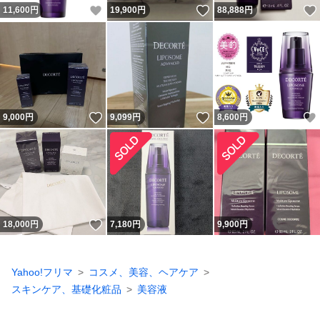
いいね！
いいね！
11,600
円
19,900
円
88,888
円
いいね！
いいね！
9,000
円
9,099
円
8,600
円
いいね！
18,000
円
7,180
円
9,900
円
Yahoo!フリマ
コスメ、美容、ヘアケア
スキンケア、基礎化粧品
美容液