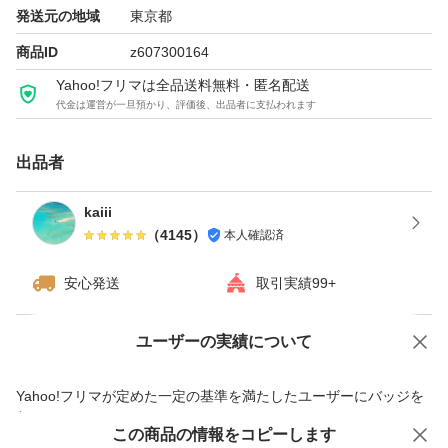
発送元の地域
東京都
商品ID
z607300164
Yahoo!フリマは全品送料無料・匿名配送
代金は運営が一旦預かり、評価後、出品者に支払われます
出品者
kaiii
（
4145
）
本人確認済
安心発送
取引実績99+
ユーザーの実績について
価格の相談
商品への質問
商品への質問からの値下げ交渉、不適切なカテゴリ変更依頼は禁止です
Yahoo!フリマが定めた一定の基準を満たしたユーザーにバッジを
付与しています
この商品をみている人にオススメ
この商品の情報をコピーします
安心取引出品者