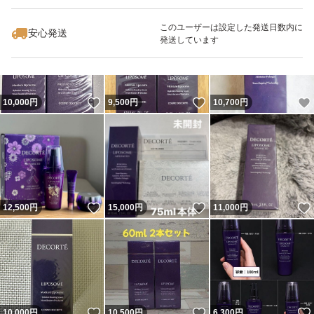
このユーザーは設定した発送日数内に
安心発送
発送しています
いいね！
いいね！
10,000
円
9,500
円
10,700
円
いいね！
いいね！
12,500
円
15,000
円
11,000
円
いいね！
いいね！
10,000
円
10,500
円
6,300
円