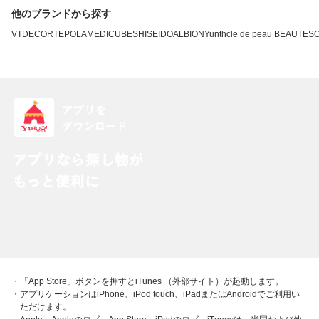
他のブランドから探す
VT
DECORTE
POLA
MEDICUBE
SHISEIDO
ALBION
Yunth
cle de peau BEAUTE
SO
・「App Store」ボタンを押すとiTunes （外部サイト）が起動します。
・アプリケーションはiPhone、iPod touch、iPadまたはAndroidでご利用い
ただけます。