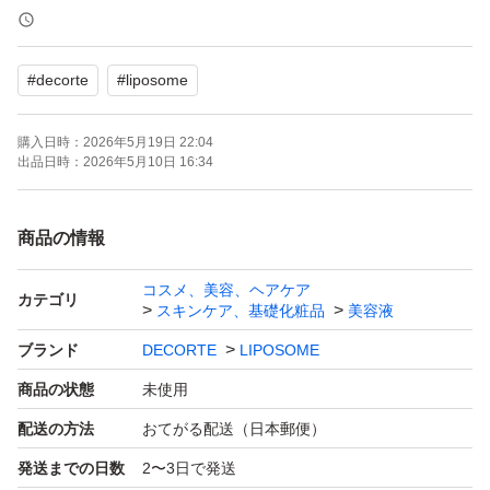
美容液
#
decorte
#
liposome
※ 海外(免税店)での購入になるため並行輸入品扱いになり
ますので国内製品と多少仕様やデザイン・パッケージなど
購入日時：
2026年5月19日 22:04
異なる場合がございます
出品日時：
2026年5月10日 16:34
※箱にスレがあることがあります
商品の情報
コスメ、美容、ヘアケア
カテゴリ
スキンケア、基礎化粧品
美容液
ブランド
DECORTE
LIPOSOME
商品の状態
未使用
配送の方法
おてがる配送（日本郵便）
発送までの日数
2〜3日で発送