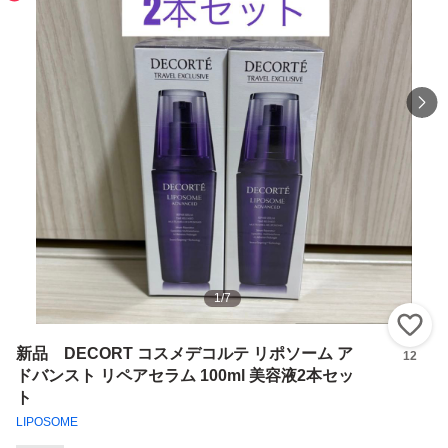
1
/
7
い
新品 DECORT コスメデコルテ リポソーム ア
12
ドバンスト リペアセラム 100ml 美容液2本セッ
ト
LIPOSOME