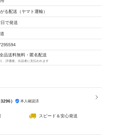
用
がる配送（ヤマト運輸）
2日で発送
道
7295594
マは全品送料無料・匿名配送
り、評価後、出品者に支払われます
（
3296
）
本人確認済
者
スピード＆安心発送