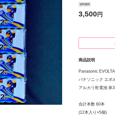
送料無料
3,500
円
商品説明
Panasonic EVOLT
パナソニック エボ
アルカリ乾電池 単
合計本数 60本
(12本入り×5個)