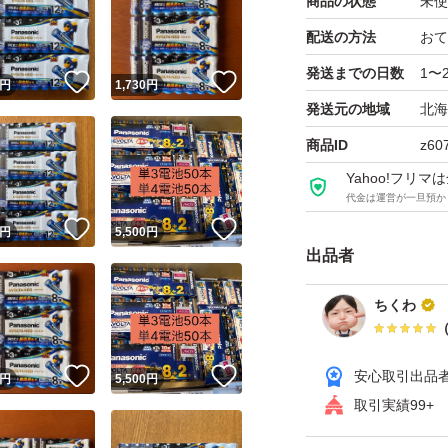
商品の状態
未使
配送の方法
おて
発送までの日数
1〜
！
いいね！
いいね！
円
1,730
円
発送元の地域
北海
商品ID
z60
Yahoo!フリ
代金は運営が一旦預か
！
いいね！
いいね！
円
5,500
円
出品者
ちくわ
！
いいね！
いいね！
安心取引出品
円
5,500
円
取引実績99+