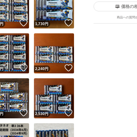
価格の
商品への質問
！
いいね！
いいね！
円
1,730
円
ユーザーの実績について
！
いいね！
いいね！
円
2,240
円
o!フリマが定めた一定の基準を満たしたユーザーにバッジを付与しています
出品者
この商品の情報をコピーします
取引出品者
Yahoo!フリマの基準をクリアした安心・安全なユーザーです
！
いいね！
いいね！
商品画像の
無断転載は禁止
されています
円
2,530
円
コピーされた情報は
必ずご自身の商品に合わせて編集
してください
コピーは
1商品につき1回
です
実績◯+
このユーザーはYahoo!フリマの取引を完了させた実績があり