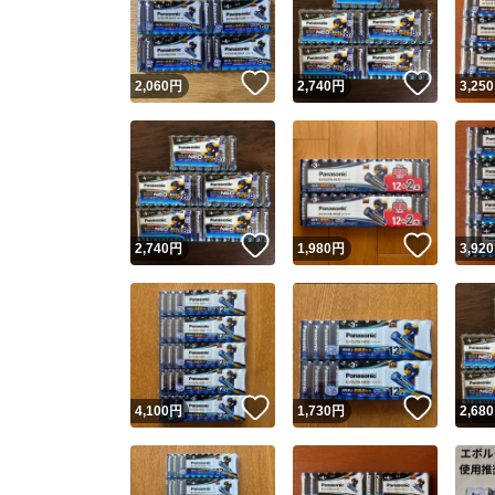
いいね！
いいね
2,060
円
2,740
円
3,250
いいね！
いいね
2,740
円
1,980
円
3,920
Yaho
安心取引
安心
いいね！
いいね
4,100
円
1,730
円
2,680
取引実績
取引