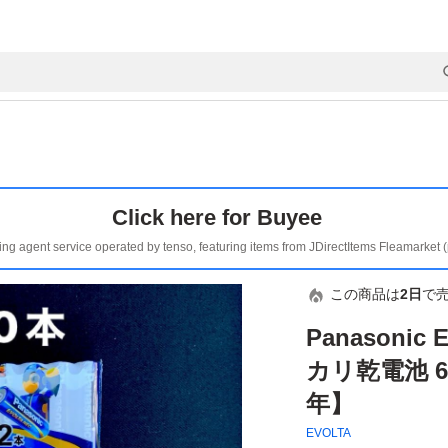
Click here for Buyee
ing agent service operated by tenso, featuring items from JDirectItems Fleamarket 
この商品は
2日
で
Panasonic
カリ乾電池 6
年】
EVOLTA