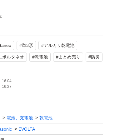
年
にて発送させて頂きます。
ltaneo
#
単3形
#
アルカリ乾電池
下さい。
エボルタネオ
#
乾電池
#
まとめ売り
#
防災
手続き(受け取り評価)をしない、お忘れがち
遠慮願います。
16:04
16:27
電池、充電池
乾電池
asonic
EVOLTA