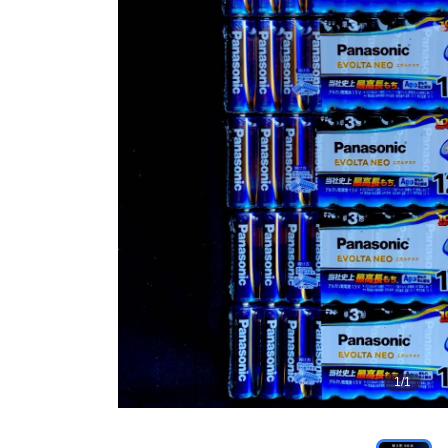
1
/
1