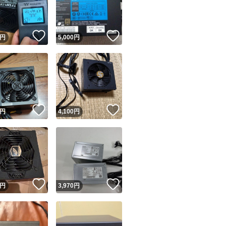
商品情報コピー機
リマ実績◯+
このユーザーは他フリマサービスでの取引実績があります
！
いいね！
いいね！
円
5,000
円
出品ページへ
&安心発送
キャンセル
ジは実績に基づく表示であり、発送を保証しているものではありません
このユーザーは高頻度で24時間以内＆設定した発送日数内に
ード＆安心発送
ます
！
いいね！
いいね！
円
4,100
円
ード発送
このユーザーは高頻度で24時間以内に発送しています
発送
このユーザーは設定した発送日数内に発送しています
！
いいね！
いいね！
円
3,970
円