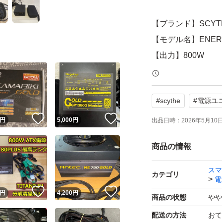
【ブランド】SCYT
【モデル名】ENERGI
【出力】800W
【認証】80PLUS G
【商品の状態】古
#
scythe
#
電源ユ
【カラー】ブラッ
！
いいね！
いいね！
円
5,000
円
出品日時：
2026年5月10日 
よろしくお願いい
商品の情報
スマ
カテゴリ
電
！
いいね！
いいね！
円
4,200
円
商品の状態
やや
配送の方法
おて