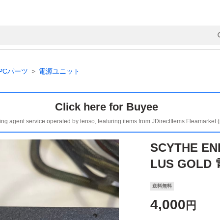
PCパーツ
電源ユニット
Click here for Buyee
ing agent service operated by tenso, featuring items from JDirectItems Fleamarket 
SCYTHE ENE
LUS GOL
送料無料
4,000
円