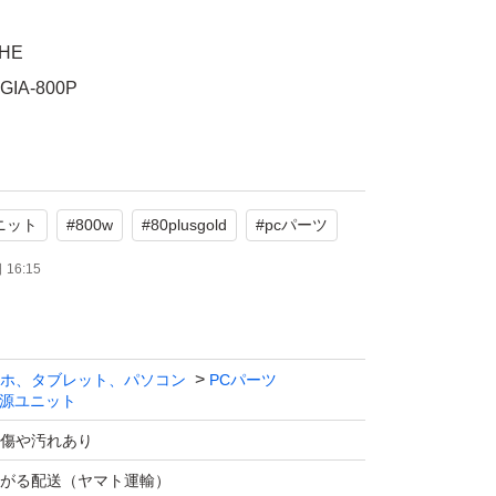
HE
A-800P
OLD
い製品なので傷汚れ有り
ニット
#
800w
#
80plusgold
#
pcパーツ
ク系
16:15
たします。
ホ、タブレット、パソコン
PCパーツ
源ユニット
傷や汚れあり
がる配送（ヤマト運輸）