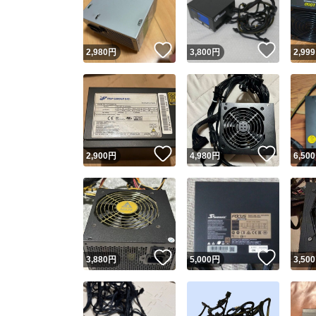
他フ
いいね！
いいね
2,980
円
3,800
円
2,999
スピード
※このバッ
スピ
いいね！
いいね
2,900
円
4,980
円
6,500
スピ
安心
いいね！
いいね
3,880
円
5,000
円
3,500