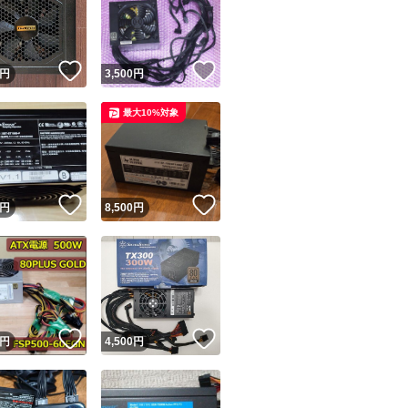
！
いいね！
いいね！
円
3,500
円
最大10%対象
ユーザーの実績について
！
いいね！
いいね！
円
8,500
円
o!フリマが定めた一定の基準を満たしたユーザーにバッジを付与しています
出品者
この商品の情報をコピーします
取引出品者
Yahoo!フリマの基準をクリアした安心・安全なユーザーです
！
いいね！
いいね！
商品画像の
無断転載は禁止
されています
円
4,500
円
コピーされた情報は
必ずご自身の商品に合わせて編集
してください
コピーは
1商品につき1回
です
実績◯+
このユーザーはYahoo!フリマの取引を完了させた実績があり