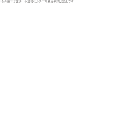
からの値下げ交渉、不適切なカテゴリ変更依頼は禁止です
ます