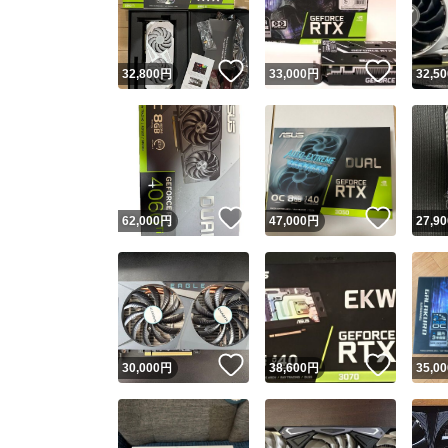
他フ
いいね！
いいね
32,800
円
33,000
円
32,50
スピード
※このバッ
スピ
いいね！
いいね
62,000
円
47,000
円
27,90
スピ
安心
いいね！
いいね
30,000
円
38,600
円
35,00