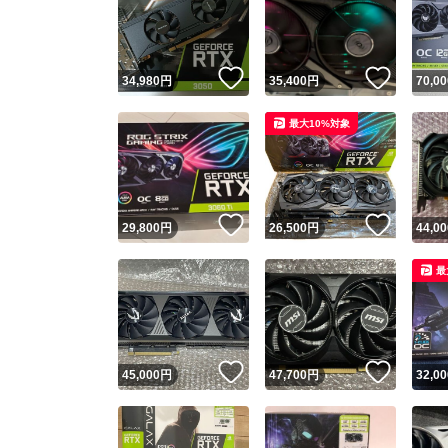
いいね！
いいね
34,980
円
35,400
円
70,00
最大10%対象
いいね！
いいね
29,800
円
26,500
円
44,00
Yaho
最
安心取引
安心
いいね！
いいね
45,000
円
47,700
円
32,00
取引実績
取引