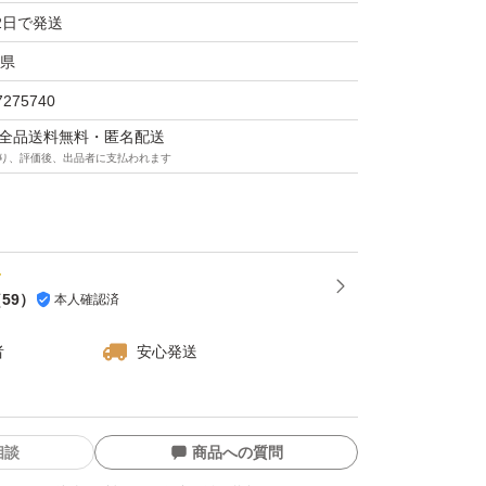
2日で発送
県
7275740
マは全品送料無料・匿名配送
り、評価後、出品者に支払われます
（
59
）
本人確認済
者
安心発送
相談
商品への質問