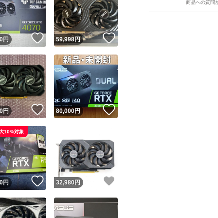
商品への質問
！
いいね！
いいね！
0
円
59,998
円
ユーザーの実績について
！
いいね！
いいね！
0
円
80,000
円
o!フリマが定めた一定の基準を満たしたユーザーにバッジを付与しています
大10%対象
出品者
この商品の情報をコピーします
取引出品者
Yahoo!フリマの基準をクリアした安心・安全なユーザーです
！
いいね！
いいね！
商品画像の
無断転載は禁止
されています
0
円
32,980
円
コピーされた情報は
必ずご自身の商品に合わせて編集
してください
コピーは
1商品につき1回
です
実績◯+
このユーザーはYahoo!フリマの取引を完了させた実績があり