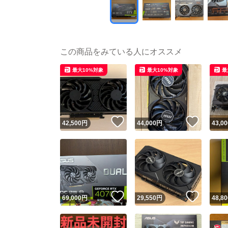
この商品をみている人にオススメ
最大10%対象
最大10%対象
最
いいね！
いいね
42,500
円
44,000
円
43,00
いいね！
いいね
69,000
円
29,550
円
48,80