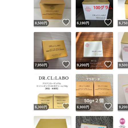
いいね！
いいね
8,500
円
6,190
円
6,750
いいね！
いいね
7,950
円
9,200
円
9,500
Yaho
安心取引
安心
いいね！
いいね
6,300
円
6,900
円
9,200
取引実績
取引