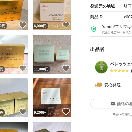
発送元の地域
埼玉
商品ID
z60
！
いいね！
いいね！
0
円
6,000
円
Yahoo!フリ
代金は運営が一旦預か
出品者
ペレッツェ
！
いいね！
いいね！
円
11,800
円
安心発送
価格の
！
いいね！
いいね！
円
9,200
円
商品への質問