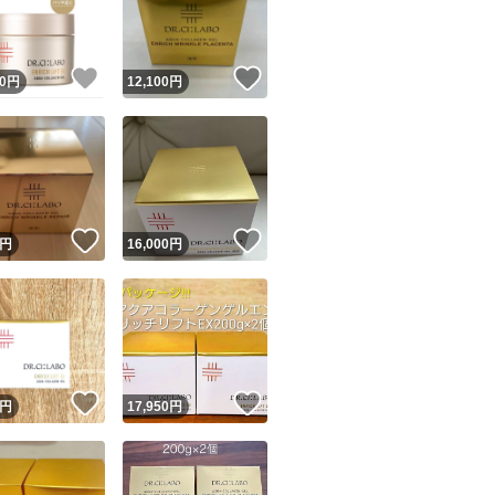
商品情報コピー機
リマ実績◯+
このユーザーは他フリマサービスでの取引実績があります
！
いいね！
いいね！
0
円
12,100
円
出品ページへ
&安心発送
キャンセル
ジは実績に基づく表示であり、発送を保証しているものではありません
このユーザーは高頻度で24時間以内＆設定した発送日数内に
ード＆安心発送
ます
！
いいね！
いいね！
円
16,000
円
ード発送
このユーザーは高頻度で24時間以内に発送しています
発送
このユーザーは設定した発送日数内に発送しています
！
いいね！
いいね！
円
17,950
円