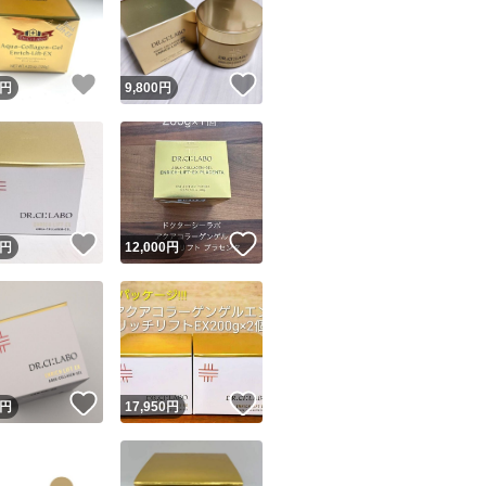
！
いいね！
いいね！
円
9,800
円
ユーザーの実績について
！
いいね！
いいね！
円
12,000
円
o!フリマが定めた一定の基準を満たしたユーザーにバッジを付与しています
出品者
この商品の情報をコピーします
取引出品者
Yahoo!フリマの基準をクリアした安心・安全なユーザーです
！
いいね！
いいね！
商品画像の
無断転載は禁止
されています
円
17,950
円
コピーされた情報は
必ずご自身の商品に合わせて編集
してください
コピーは
1商品につき1回
です
実績◯+
このユーザーはYahoo!フリマの取引を完了させた実績があり