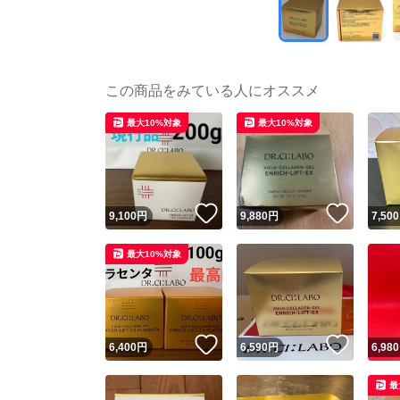
この商品をみている人にオススメ
最大10%対象
最大10%対象
いいね！
いいね
9,100
円
9,880
円
7,500
最大10%対象
いいね！
いいね
6,400
円
6,590
円
6,980
最