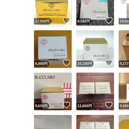
他フ
いいね！
いいね
17,500
円
9,580
円
10,00
スピード
※このバッ
スピ
いいね！
いいね
6,980
円
10,100
円
5,177
スピ
安心
いいね！
いいね
9,650
円
12,800
円
9,500