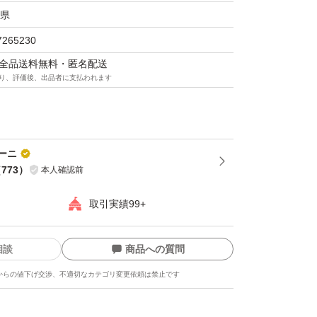
県
7265230
マは全品送料無料・匿名配送
り、評価後、出品者に支払われます
ーニ
（
773
）
本人確認前
取引実績99+
相談
商品への質問
からの値下げ交渉、不適切なカテゴリ変更依頼は禁止です