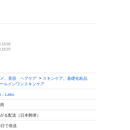
おりますが、神経質な方はご遠慮くださいま
15:02
15:37
外箱擦れ凹みなどございます。 ご理解頂ける
くお願い致します。
メ、美容、ヘアケア
スキンケア、基礎化粧品
がとうございます。
ールインワンスキンケア
Ci：Labo
用
がる配送（日本郵便）
3日で発送