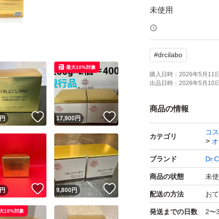
未使用
未開封
#
drcilabo
未使用品となって
最大10%対象
せ。
購入日時：
2026年5月11日 
出品日時：
2026年5月10日 
自宅保管品による
方のみご購入宜し
商品の情報
！
いいね！
いいね！
円
17,900
円
コス
ご覧いただきあり
カテゴリ
オ
ブランド
Dr.
商品の状態
未使
！
いいね！
いいね！
円
9,800
円
配送の方法
おて
発送までの日数
2〜
大10%対象