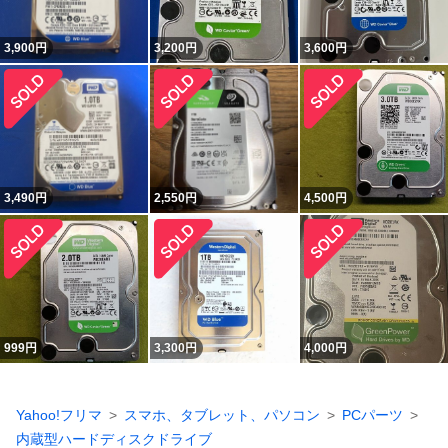
3,900
円
3,200
円
3,600
円
3,490
円
2,550
円
4,500
円
999
円
3,300
円
4,000
円
Yahoo!フリマ
スマホ、タブレット、パソコン
PCパーツ
内蔵型ハードディスクドライブ