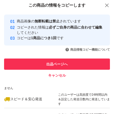
付与しています
この商品をみている人にオススメ
この商品の情報をコピーします
安心取引出品者
【配送・梱包について】
Yahoo!フリマの基準をクリアした安
安心取引出品者
［配送方法］ヤマト運輸 宅急便コンパクト
商品画像の
無断転載は禁止
されています
心・安全なユーザーです
コピーされた情報は
必ずご自身の商品に合わせて編集
［配送方法の変更］「配送方法が不安」という方が過去に
取引実績
してください
いました。そのためご希望があれば、ご購入手続き前に商
コピーは
1商品につき1回
です
このユーザーはYahoo!フリマの取
品ページの「質問」からご相談ください
取引実績◯+
いいね！
いいね！
1,550
円
2,200
円
3,180
円
引を完了させた実績があります
商品情報コピー機能について
配送方法によっては追加料金が発生する場合があります
このユーザーは他フリマサービス
［梱包］配達中の破損防止のため厳重に梱包して発送しま
他フリマ実績◯+
出品ページへ
での取引実績があります
す
キャンセル
スピード&安心発送
梱包方法に関するリクエストは受け付けておりません
いいね！
いいね！
2,500
※このバッジは実績に基づく表示であり、発送を保証しているものではあり
円
2,500
円
2,190
円
ません
【購入・取引について】
このユーザーは高頻度で24時間以内
スピード＆安心発送
＆設定した発送日数内に発送していま
［お値下げ交渉］値段交渉承諾後に購入されない場合、今
す
後の取引を考慮しブロックさせていただきます