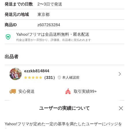
発送までの日数
2〜3日で発送
数値は前後するため保証は出来ません。商品ページを参考
発送元の地域
東京都
ください。(完璧な数値や状態を求められる方は落札をお
商品ID
z607263284
控えください)
Yahoo!フリマは全品送料無料・匿名配送
代金は運営が一旦預かり、評価後、出品者に支払われます
動作確認は事前チェック済み。破損については、配送業者
出品者
の破損によるものが大半のため、Yahooの商品満足サポー
トでご対応をお願いいたします。尚、自身で計測した数値
ezzkb814844
（
331
）
本人確認前
と異なっているや希望のパフォーマンスではなかった等は
対応出来ませんので、ご理解いただける場合のみご落札く
安心発送
取引実績99+
ださい。
ユーザーの実績について
価格の相談
商品への質問
※双方トラブル防止から梱包前の写真とシリアルナンバー
商品への質問からの値下げ交渉、不適切なカテゴリ変更依頼は禁止です
Yahoo!フリマが定めた一定の基準を満たしたユーザーにバッジを
を控えております