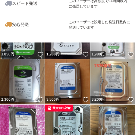
このユーザーは高頻度で24時間以内
スピード発送
[お取引不可対象の方]法人、代理購入業者、海外転送業
に発送しています
いいね！
いいね！
2,880
円
1,000
円
2,500
円
者、領収書を求めるの方は、トラブル防止のためご購入を
最大10%対象
このユーザーは設定した発送日数内に
お控えください。※もし購入が確認された場合は落札者都
安心発送
発送しています
合でお取引キャンセルをします。
【その他】
いいね！
いいね！
3,050
円
1,200
円
1,980
円
・喫煙者・ペットなし
・配達トラブルや商品到着後の商品破損は運営又は配達担
当会社にご連絡ください
いいね！
いいね！
2,300
円
3,500
円
3,200
円
最大10%対象