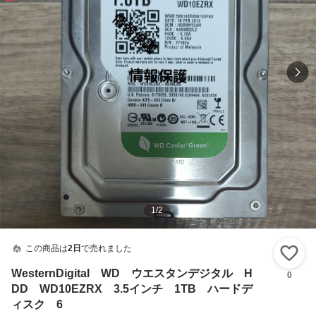
1
/
2
この商品は
2日
で売れました
い
WesternDigital WD ウエスタンデジタル H
0
DD WD10EZRX 3.5インチ 1TB ハードデ
ィスク 6