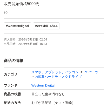
販売開始価格5000円
【お得な情報！】
#
westerndigital
#
ezzkb814844
複数、ご購入いただける場合はお気持ち程度ではあります
が、500円お値下げさせていただきます！
購入日時：
2026年5月13日 02:54
購入前に商品名欄、一番後ろの数字を商品質問から送って
出品日時：
2026年5月10日 15:33
ください！
※5個以上の場合は配達方法が【ヤマト運輸 宅急便】に
商品の情報
変更になります。
スマホ、タブレット、パソコン
PCパーツ
カテゴリ
内蔵型ハードディスクドライブ
【商品について】
ブランド
Western Digital
自宅整理に伴う出品です。消去専用ソフトでNIST(clear)
商品の状態
目立った傷や汚れなし
データ上書き消去済み。CrystalDiskInfoのキャプチャにて
配送の方法
おてがる配送（ヤマト運輸）
判断をお願いいたします。