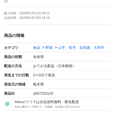
が強いです。
購入日時：
2026年5月21日 08:52
出品日時：
2026年5月10日 15:16
【商品の特徴】
サイズ： 約3〜5cm
商品の情報
数量： 29個
カテゴリ
食品
野菜
山芋、長芋、自然薯、大和芋
栽培状況： 農薬不使用で育てていますので、安心してお
召し上がりいただけます。
商品の状態
未使用
【おすすめの食べ方】
配送の方法
おてがる配送（日本郵便）
むかごご飯、塩ゆで、素揚げ、バター醤油炒めなど。
発送までの日数
2〜3日で発送
ホクホクとした食感と、紫山芋特有の風味をお楽しみくだ
発送元の地域
栃木県
さい。
商品ID
z607253120
【発送方法】
Yahoo!フリマは全品送料無料・匿名配送
**ゆうパケットプラス（専用箱）**にて発送いたします。
代金は運営が一旦預かり、評価後、出品者に支払われます
厚みがあるため、潰れないよう丁寧に梱包してお届けしま