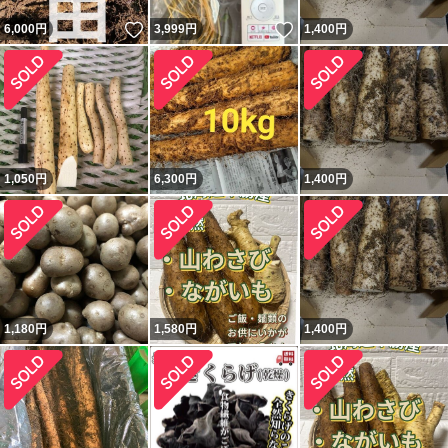
いいね！
いいね！
6,000
円
3,999
円
1,400
円
1,050
円
6,300
円
1,400
円
1,180
円
1,580
円
1,400
円