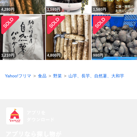
4,280
円
1,580
円
1,580
円
1,210
円
4,800
円
980
円
Yahoo!フリマ
食品
野菜
山芋、長芋、自然薯、大和芋