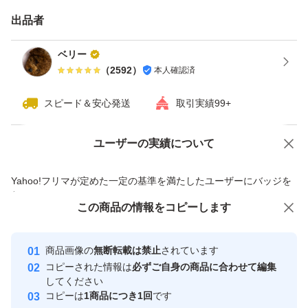
す。
出品者
※天然のものですので、形や色味にバラつきがある場合が
ベリー
ございます。
（
2592
）
本人確認済
※土を軽く落としてお届けしますが、多少付着している場
スピード＆安心発送
取引実績99+
合がございます。
ユーザーの実績について
価格の相談
商品への質問
#紫山芋
商品への質問からの値下げ交渉、不適切なカテゴリ変更依頼は禁止です
#むかご
Yahoo!フリマが定めた一定の基準を満たしたユーザーにバッジを
付与しています
#ムラサキヤマイモ
この商品をみている人にオススメ
この商品の情報をコピーします
安心取引出品者
#山芋
最大10%対象
#健康食品
Yahoo!フリマの基準をクリアした安
安心取引出品者
商品画像の
無断転載は禁止
されています
心・安全なユーザーです
#旬の野菜
コピーされた情報は
必ずご自身の商品に合わせて編集
取引実績
してください
#農薬不使用
コピーは
1商品につき1回
です
#家庭菜園