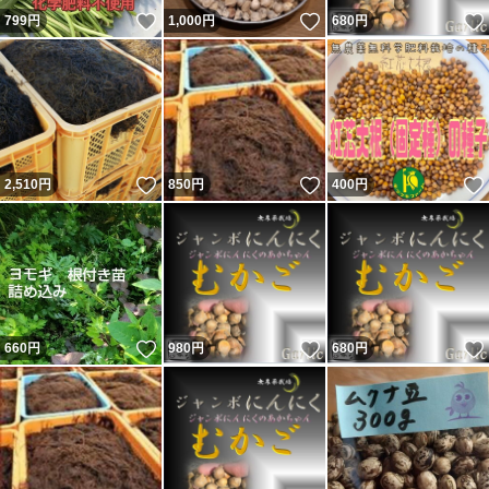
いいね！
いいね！
799
円
1,000
円
680
円
いいね！
いいね！
2,510
円
850
円
400
円
いいね！
いいね！
660
円
980
円
680
円