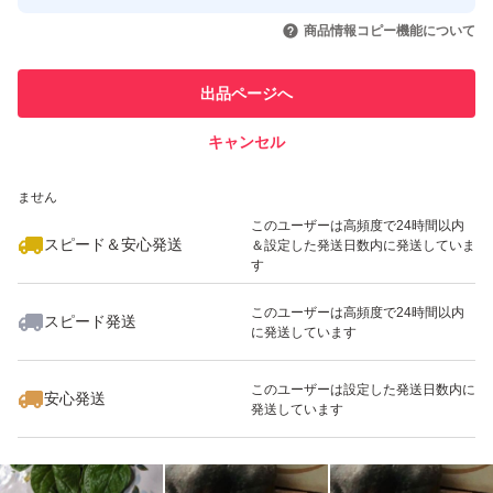
このユーザーはYahoo!フリマの取
取引実績◯+
いいね！
いいね！
6,300
円
1,140
円
1,200
円
引を完了させた実績があります
商品情報コピー機能について
このユーザーは他フリマサービス
他フリマ実績◯+
出品ページへ
での取引実績があります
キャンセル
スピード&安心発送
いいね！
いいね！
1,660
※このバッジは実績に基づく表示であり、発送を保証しているものではあり
円
2,980
円
2,790
円
ません
このユーザーは高頻度で24時間以内
スピード＆安心発送
＆設定した発送日数内に発送していま
す
このユーザーは高頻度で24時間以内
スピード発送
に発送しています
いいね！
いいね！
3,250
円
888
円
3,490
円
最大10%対象
このユーザーは設定した発送日数内に
安心発送
発送しています