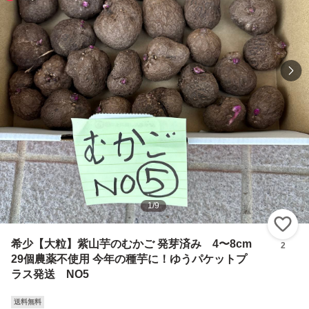
1
/
9
い
希少【大粒】紫山芋のむかご 発芽済み 4〜8cm
2
29個農薬不使用 今年の種芋に！ゆうパケットプ
ラス発送 NO5
送料無料