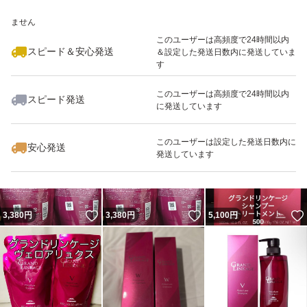
いいね！
いいね！
3,740
※このバッジは実績に基づく表示であり、発送を保証しているものではあり
円
3,380
円
3,380
円
ません
このユーザーは高頻度で24時間以内
スピード＆安心発送
＆設定した発送日数内に発送していま
す
このユーザーは高頻度で24時間以内
スピード発送
に発送しています
いいね！
いいね！
5,090
円
5,280
円
5,000
円
最大10%対象
このユーザーは設定した発送日数内に
安心発送
発送しています
いいね！
いいね！
3,380
円
3,380
円
5,100
円