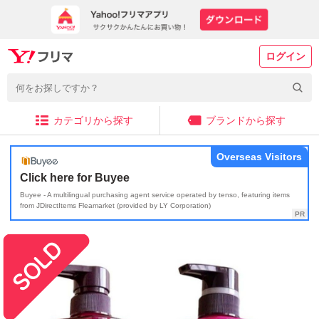
ログイン
カテゴリから探す
ブランドから探す
Overseas Visitors
Click here for Buyee
Buyee - A multilingual purchasing agent service operated by tenso, featuring items
from JDirectItems Fleamarket (provided by LY Corporation)