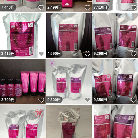
いいね！
いいね！
7,440
円
2,499
円
7,410
円
いいね！
いいね！
3,415
円
4,690
円
9,299
円
いいね！
いいね！
2,799
円
9,300
円
9,350
円