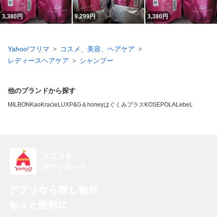
3,380
円
9,299
円
3,380
円
Yahoo!フリマ
コスメ、美容、ヘアケア
レディースヘアケア
シャンプー
他のブランドから探す
MILBON
Kao
Kracie
LUX
P&G
＆honey
はぐくみプラス
KOSE
POLA
LebeL