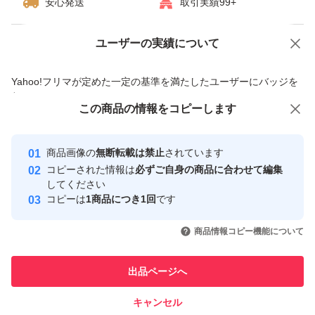
安心発送
取引実績99+
ユーザーの実績について
価格の相談
商品への質問
商品への質問からの値下げ交渉、不適切なカテゴリ変更依頼は禁止です
Yahoo!フリマが定めた一定の基準を満たしたユーザーにバッジを
付与しています
この商品をみている人にオススメ
この商品の情報をコピーします
安心取引出品者
最大10%対象
Yahoo!フリマの基準をクリアした安
安心取引出品者
商品画像の
無断転載は禁止
されています
心・安全なユーザーです
コピーされた情報は
必ずご自身の商品に合わせて編集
取引実績
してください
コピーは
1商品につき1回
です
このユーザーはYahoo!フリマの取
取引実績◯+
いいね！
いいね！
3,380
円
5,000
円
5,110
円
引を完了させた実績があります
商品情報コピー機能について
最大10%対象
このユーザーは他フリマサービス
他フリマ実績◯+
出品ページへ
での取引実績があります
キャンセル
スピード&安心発送