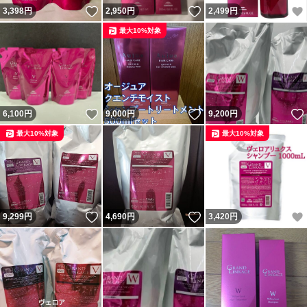
いいね！
いいね！
3,398
円
2,950
円
2,499
円
最大10%対象
いいね！
いいね！
6,100
円
9,000
円
9,200
円
最大10%対象
最大10%対象
いいね！
いいね！
9,299
円
4,690
円
3,420
円