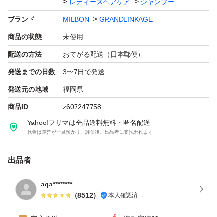
レディースヘアケア
シャンプー
ブランド
MILBON
GRANDLINKAGE
商品の状態
未使用
配送の方法
おてがる配送（日本郵便）
発送までの日数
3〜7日で発送
発送元の地域
福岡県
商品ID
z607247758
Yahoo!フリマは全品送料無料・匿名配送
代金は運営が一旦預かり、評価後、出品者に支払われます
出品者
aqa********
（
8512
）
本人確認済