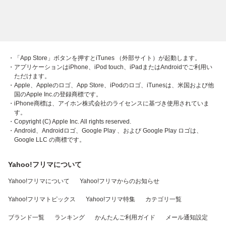
・「App Store」ボタンを押すとiTunes （外部サイト）が起動します。
・アプリケーションはiPhone、iPod touch、iPadまたはAndroidでご利用い
ただけます。
・Apple、Appleのロゴ、App Store、iPodのロゴ、iTunesは、米国および他
国のApple Inc.の登録商標です。
・iPhone商標は、アイホン株式会社のライセンスに基づき使用されていま
す。
・Copyright (C) Apple Inc. All rights reserved.
・Android、Androidロゴ、Google Play 、および Google Play ロゴは、
Google LLC の商標です。
Yahoo!フリマについて
Yahoo!フリマについて
Yahoo!フリマからのお知らせ
Yahoo!フリマトピックス
Yahoo!フリマ特集
カテゴリ一覧
ブランド一覧
ランキング
かんたんご利用ガイド
メール通知設定