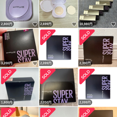
いいね！
いいね！
2,800
円
2,699
円
10,980
円
いいね！
3,200
円
2,099
円
2,390
円
1,800
円
2,050
円
2,099
円