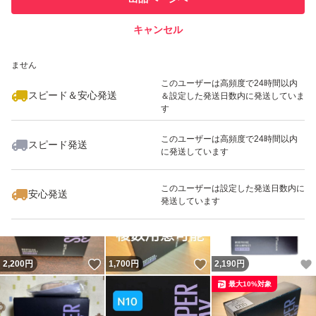
での取引実績があります
キャンセル
スピード&安心発送
いいね！
いいね！
1,999
※このバッジは実績に基づく表示であり、発送を保証しているものではあり
円
2,099
円
1,990
円
ません
このユーザーは高頻度で24時間以内
スピード＆安心発送
＆設定した発送日数内に発送していま
す
このユーザーは高頻度で24時間以内
スピード発送
に発送しています
いいね！
いいね！
2,050
円
1,980
円
2,000
円
最大10%対象
このユーザーは設定した発送日数内に
安心発送
発送しています
いいね！
いいね！
2,200
円
1,700
円
2,190
円
最大10%対象