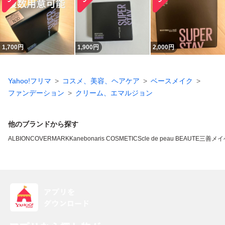
1,700
円
1,900
円
2,000
円
Yahoo!フリマ
コスメ、美容、ヘアケア
ベースメイク
ファンデーション
クリーム、エマルジョン
他のブランドから探す
ALBION
COVERMARK
Kanebo
naris COSMETICS
cle de peau BEAUTE
三善
メイ