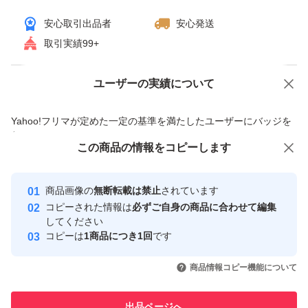
安心取引出品者
安心発送
取引実績99+
ユーザーの実績について
価格の相談
商品への質問
商品への質問からの値下げ交渉、不適切なカテゴリ変更依頼は禁止です
Yahoo!フリマが定めた一定の基準を満たしたユーザーにバッジを
付与しています
この商品をみている人にオススメ
この商品の情報をコピーします
安心取引出品者
最大10%対象
最大10%対象
Yahoo!フリマの基準をクリアした安
安心取引出品者
商品画像の
無断転載は禁止
されています
心・安全なユーザーです
コピーされた情報は
必ずご自身の商品に合わせて編集
取引実績
してください
コピーは
1商品につき1回
です
このユーザーはYahoo!フリマの取
取引実績◯+
いいね！
いいね！
2,099
円
1,900
円
1,700
円
引を完了させた実績があります
商品情報コピー機能について
このユーザーは他フリマサービス
他フリマ実績◯+
出品ページへ