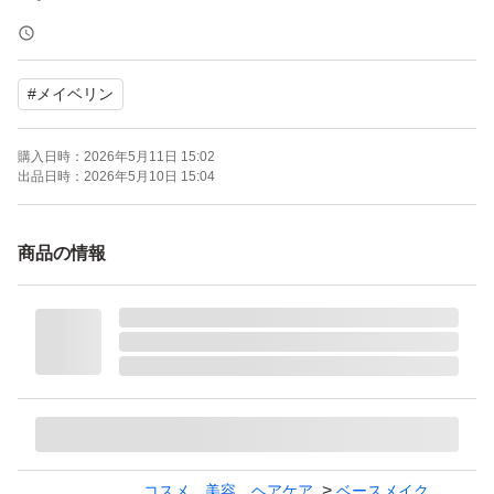
MAYBELLINE (メイベリン) SPステイ クリームパクト フ
#
メイベリン
ァンデーション N10 クリーム カバー ハイカバー 敏感肌
ブランド：ー
購入日時：
2026年5月11日 15:02
出品日時：
2026年5月10日 15:04
商品の情報
コスメ、美容、ヘアケア
ベースメイク