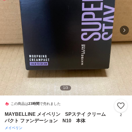
1
/
3
この商品は
23時間
で売れました
い
MAYBELLINE メイベリン SPステイ クリーム
2
パクト ファンデーション N10 本体
メイベリン