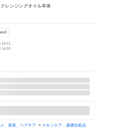
ドクレンジングオイル本体
貨店
ancl
4月
19:11
14:33
品未使用
送となります。
ある場合、発送方法の変更を＋料金で可能で
メントいただければ対応させていただきます。
ございますが、購入時より擦り傷などがある場
メ、美容、ヘアケア
スキンケア、基礎化粧品