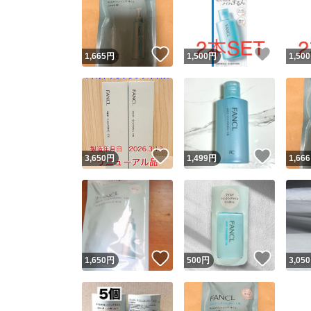
いいね！
いいね
1,665
円
1,500
円
1,500
いいね！
いいね
3,650
円
1,499
円
1,666
Yaho
安心取引
安心
いいね！
いいね
1,650
円
500
円
3,050
取引実績
取引