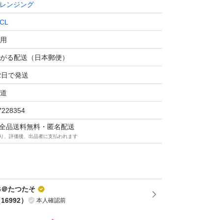
レンジング
で、ご了承のうえご購入頂きますようお願い申
CL
用
がる配送（日本郵便）
ドクレンジングオイルがリニューアル!
2日で発送
「うるおいを奪わない」を高次元で叶えるセ
道
ノロジー搭載!
7228354
マは全品送料無料・匿名配送
イント～
り、評価後、出品者に支払われます
ードなメイクも、角栓も、肌あれの要因となる
と落とします。
UP:独自の洗浄成分で、素肌のうるおいを奪
6＠たつたそ
（
16992
）
本人確認前
した濃密とろすべオイル:クッション性の高い