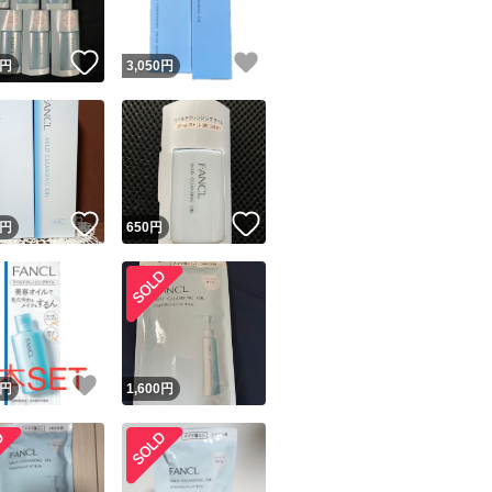
！
いいね！
いいね！
円
3,050
円
！
いいね！
いいね！
円
650
円
！
いいね！
円
1,600
円