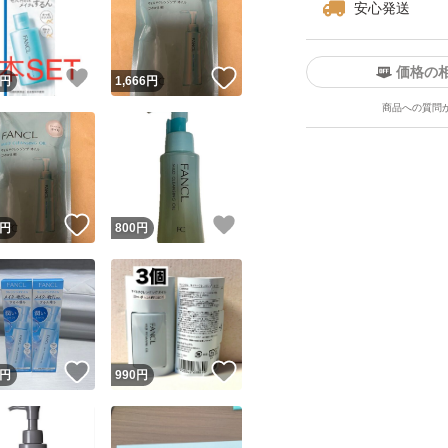
安心発送
オイルでありなが
のままに不要な汚
価格の
！
いいね！
いいね！
円
1,666
円
商品への質問
これまでのマイルド
のすっぴん”に洗い
ぜひ、ファンケルの
ユーザーの実績について
！
いいね！
いいね！
円
800
円
使い方
o!フリマが定めた一定の基準を満たしたユーザーにバッジを付与しています
出品者
1.手のひらに適量(
この商品の情報をコピーします
取引出品者
Yahoo!フリマの基準をクリアした安心・安全なユーザーです
2.肌の上で指をす
！
いいね！
いいね！
なじませ、しっか
商品画像の
無断転載は禁止
されています
円
990
円
コピーされた情報は
必ずご自身の商品に合わせて編集
してください
※洗髪後など、肌
コピーは
1商品につき1回
です
実績◯+
取ってからお使い
このユーザーはYahoo!フリマの取引を完了させた実績があり