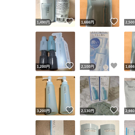
他フ
いいね！
いいね
1,490
円
1,666
円
2,500
スピード
※このバッ
スピ
いいね！
いいね
1,200
円
2,100
円
1,666
スピ
安心
いいね！
いいね
3,200
円
2,130
円
2,980