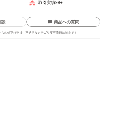
取引実績99+
ら、肌にぴったり密着し、必要なうるおいはそ
れだけをしっかり絡め取ります。
相談
商品への質問
からの値下げ交渉、不適切なカテゴリ変更依頼は禁止です
クレンジングオイル以上にあなたの肌を“上質
上げ、美しい素肌へと導きます!
最新技術をご体感ください!!
2プッシュ程度)を出します。
べらせるように顔にのばし、やさしくメイクと
り浮き上がらせます。
が非常に濡れている場合には、軽く水気をふき
ください。
ます