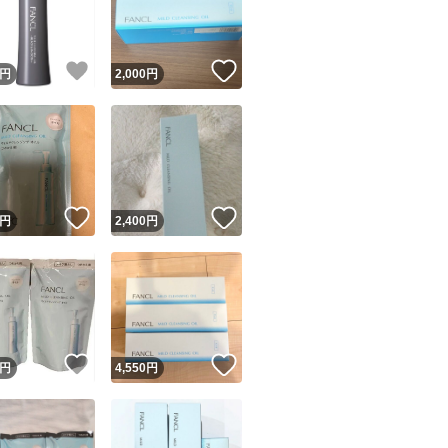
商品情報コピー機
3.水またはぬるま
てください。
リマ実績◯+
このユーザーは他フリマサービスでの取引実績があります
！
いいね！
いいね！
円
2,000
円
出品ページへ
※シアノアクリレ
&安心発送
ンションにはお使
キャンセル
ジは実績に基づく表示であり、発送を保証しているものではありません
このユーザーは高頻度で24時間以内＆設定した発送日数内に
<毛穴ケア用として
ード＆安心発送
ます
毛穴ケア用として
！
いいね！
いいね！
円
2,400
円
す。
ード発送
このユーザーは高頻度で24時間以内に発送しています
角栓が気になるとこ
指の腹を使ってや
発送
このユーザーは設定した発送日数内に発送しています
！
いいね！
いいね！
円
4,550
円