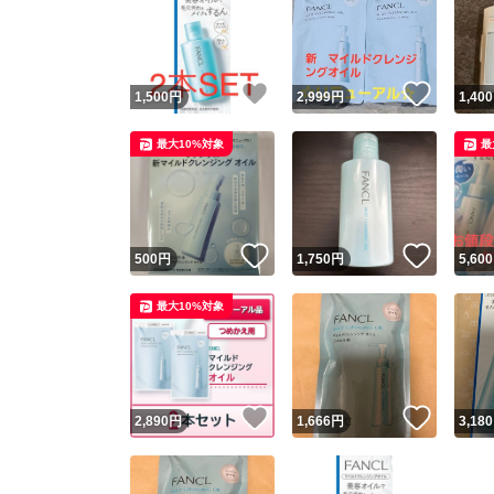
いいね！
いいね
1,500
円
2,999
円
1,400
最大10%対象
最
いいね！
いいね
500
円
1,750
円
5,600
最大10%対象
いいね！
いいね
2,890
円
1,666
円
3,180