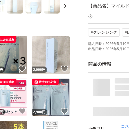
【商品名】マイル
【購入先】国内百
#
クレンジング
#
f
大10%対象
【購入日】2026年
購入日時：
2026年5月10日 
出品日時：
2026年5月10日 
【商品の状態】新
商品の情報
！
いいね！
いいね！
円
2,000
円
※簡易梱包での発
大10%対象
最大10%対象
※潰れ等に不安が
す。ご購入前にコ
！
いいね！
いいね！
円
2,900
円
※新品未使用では
コス
カテゴリ