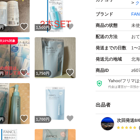
ク
合がございますの
ブランド
FAN
し上げます。
商品の状態
未使
！
いいね！
いいね！
円
1,500
円
商品の説明
配送の方法
おて
大10%対象
ファンケルのマイル
発送までの日数
1〜
「汚れを落とす」×
発送元の地域
北海
レクトクレンズテク
商品ID
z60
！
いいね！
いいね！
円
1,750
円
Yahoo!フリ
～リニューアルポ
代金は運営が一旦預か
★落とす力UP:ハ
出品者
酸化皮脂もするん
★うるおいを守る力
！
いいね！
いいね！
円
1,700
円
次回発送8/
いません。
★のびの良さがUP