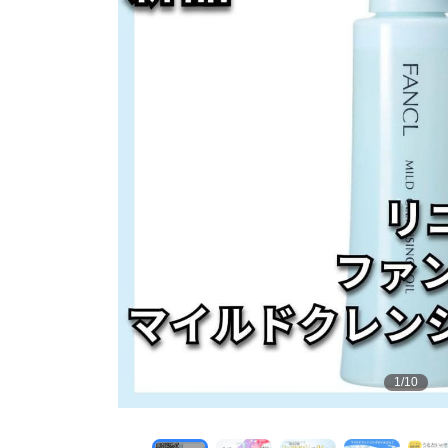
1
/
10