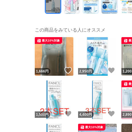
この商品をみている人にオススメ
最大10%対象
最
いいね！
いいね
1,666
円
2,950
円
1,200
最
いいね！
いいね
1,500
円
4,400
円
2,890
最大10%対象