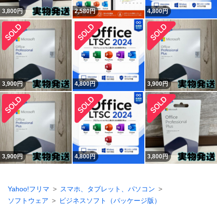
3,800
円
2,580
円
4,800
円
3,900
円
4,800
円
3,900
円
3,900
円
4,800
円
3,800
円
Yahoo!フリマ
スマホ、タブレット、パソコン
ソフトウェア
ビジネスソフト（パッケージ版）