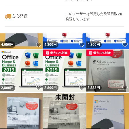
いいね！
いいね！
4,200
円
4,800
円
4,650
円
最大10%対象
このユーザーは設定した発送日数内に
安心発送
発送しています
いいね！
いいね！
4,650
円
4,800
円
4,800
円
最大10%対象
最大10%対象
いいね！
いいね！
2,800
円
2,800
円
3,333
円