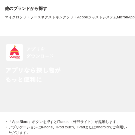
他のブランドから探す
マイクロソフト
ソースネクスト
キングソフト
Adobe
ジャストシステム
Micron
App
・「App Store」ボタンを押すとiTunes （外部サイト）が起動します。
・アプリケーションはiPhone、iPod touch、iPadまたはAndroidでご利用い
ただけます。