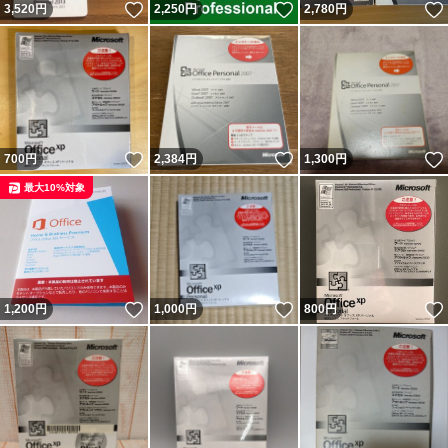
いいね！
いいね！
3,520
円
2,250
円
2,780
円
いいね！
いいね！
700
円
2,384
円
1,300
円
最大10%対象
いいね！
いいね！
1,200
円
1,000
円
800
円