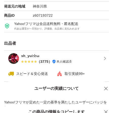
Path 2021、Microsoft Teamsの含まれるアプリケーション
発送元の地域
神奈川県
を利用できます。
商品ID
z607193722
Yahoo!フリマは全品送料無料・匿名配送
64 ビット版または 32 ビット版の Office バージョンを選
代金は運営が一旦預かり、評価後、出品者に支払われます
択する場合、インストール を選択し、希望の [言語とバー
ジョン] (64 または 32 ビット版) を選び、[インストール]
出品者
をクリックしてください.
sh_yui☆ω
（
3775
）
本人確認済
注：商品到着後、3日以内にインストールおよび認証をお
願いいたします。3日以内に認証の確認ができない場合
スピード＆安心発送
取引実績99+
は、対応いたしかねますのでご了承ください。なお、操作
ユーザーの実績について
が可能な方に限り、認証完了後は永久保証とさせていただ
価格の相談
商品への質問
きます。ご理解いただける方のみご購入をお願いいたしま
商品への質問からの値下げ交渉、不適切なカテゴリ変更依頼は禁止です
Yahoo!フリマが定めた一定の基準を満たしたユーザーにバッジを
す。
付与しています
この商品をみている人にオススメ
この商品の情報をコピーします