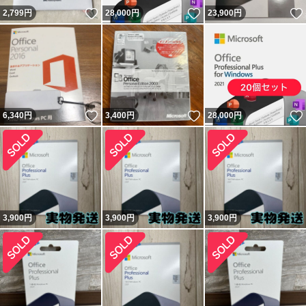
いいね！
いいね！
2,799
円
28,000
円
23,900
円
いいね！
いいね！
6,340
円
3,400
円
28,000
円
3,900
円
3,900
円
3,900
円