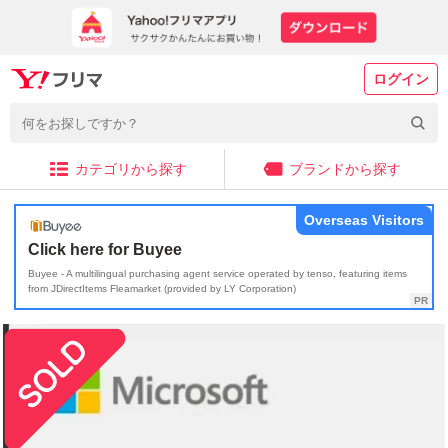
ログイン
カテゴリから探す
ブランドから探す
Overseas Visitors
Click here for Buyee
Buyee - A multilingual purchasing agent service operated by tenso, featuring items
from JDirectItems Fleamarket (provided by LY Corporation)