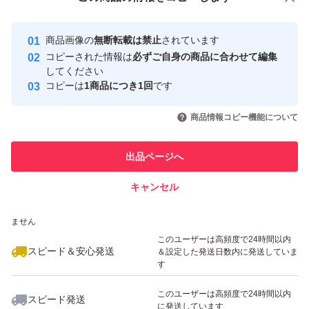
安心取引出品者
最大10%対象
＊画像はイメージです
Yahoo!フリマの基準をクリアした安
安心取引出品者
商品画像の
無断転載は禁止
されています
心・安全なユーザーです
コピーされた情報は
必ずご自身の商品に合わせて編集
取引実績
してください
コピーは
1商品につき1回
です
このユーザーはYahoo!フリマの取
取引実績◯+
いいね！
いいね！
3,900
円
2,100
円
2,200
円
引を完了させた実績があります
商品情報コピー機能について
最大10%対象
このユーザーは他フリマサービス
他フリマ実績◯+
出品ページへ
での取引実績があります
キャンセル
スピード&安心発送
いいね！
いいね！
2,250
※このバッジは実績に基づく表示であり、発送を保証しているものではあり
円
3,800
円
3,900
円
ません
最大10%対象
このユーザーは高頻度で24時間以内
スピード＆安心発送
＆設定した発送日数内に発送していま
す
このユーザーは高頻度で24時間以内
スピード発送
に発送しています