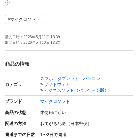
(安く供給のため、パッケージ及びカードは付きません。
ご了承の上、ご購入下さい。)
#
マイクロソフト
プロダクトキー入力ページ：
購入日時：
2026年5月11日 18:39
https://www.office.com/setup
出品日時：
2026年5月10日 13:33
マイクロソフトアカウントでサインイン、
キーを入力してソフトをダウンロードできます。
商品の情報
(アカウントをお持ちでない場合、新規作成を選択)
スマホ、タブレット、パソコン
カテゴリ
ソフトウェア
★オンラインで速やか、簡単にインストール（約30分～1
ビジネスソフト（パッケージ版）
時間）★
ブランド
マイクロソフト
商品の状態
未使用に近い
Word 2021、Excel 2021、Outlook 2021、PowerPoint202
配送の方法
おてがる配送（日本郵便）
1、OneNote 2021、Access 2021、 Publisher 2021、Info
発送までの日数
1〜2日で発送