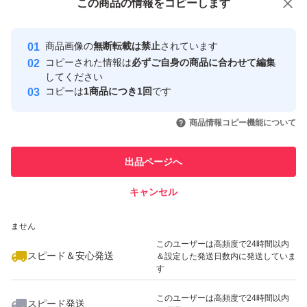
この商品をみている人にオススメ
この商品の情報をコピーします
安心取引出品者
最大10%対象
Yahoo!フリマの基準をクリアした安
安心取引出品者
商品画像の
無断転載は禁止
されています
心・安全なユーザーです
コピーされた情報は
必ずご自身の商品に合わせて編集
取引実績
してください
コピーは
1商品につき1回
です
このユーザーはYahoo!フリマの取
取引実績◯+
いいね！
いいね！
54,000
円
51,900
円
54,000
円
引を完了させた実績があります
商品情報コピー機能について
このユーザーは他フリマサービス
他フリマ実績◯+
出品ページへ
での取引実績があります
キャンセル
スピード&安心発送
いいね！
いいね！
59,800
※このバッジは実績に基づく表示であり、発送を保証しているものではあり
円
55,730
円
55,500
円
ません
最大10%対象
このユーザーは高頻度で24時間以内
スピード＆安心発送
＆設定した発送日数内に発送していま
す
このユーザーは高頻度で24時間以内
スピード発送