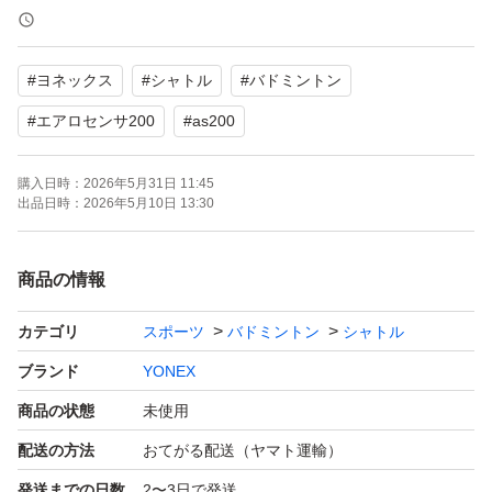
【数量】10ダース
【商品の状態】未使用
#
ヨネックス
#
シャトル
#
バドミントン
よろしくお願いいたします。
#
エアロセンサ200
#
as200
購入日時：
2026年5月31日 11:45
出品日時：
2026年5月10日 13:30
商品の情報
カテゴリ
スポーツ
バドミントン
シャトル
ブランド
YONEX
商品の状態
未使用
配送の方法
おてがる配送（ヤマト運輸）
発送までの日数
2〜3日で発送