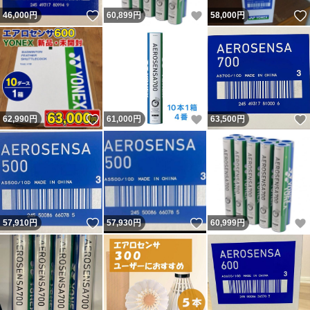
いいね！
いいね！
46,000
円
60,899
円
58,000
円
いいね！
いいね！
62,990
円
61,000
円
63,500
円
いいね！
いいね！
57,910
円
57,930
円
60,999
円