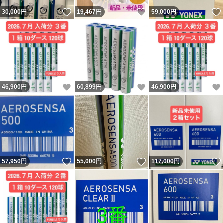
いいね！
いいね！
30,000
円
19,467
円
59,000
円
いいね！
いいね！
46,900
円
60,899
円
46,900
円
いいね！
いいね！
57,950
円
55,000
円
117,000
円