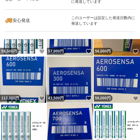
に発送しています
いいね！
いいね！
61,000
円
54,888
円
55,500
円
このユーザーは設定した発送日数内に
安心発送
発送しています
いいね！
いいね！
59,500
円
57,000
円
56,000
円
いいね！
いいね！
113,000
円
43,500
円
56,000
円