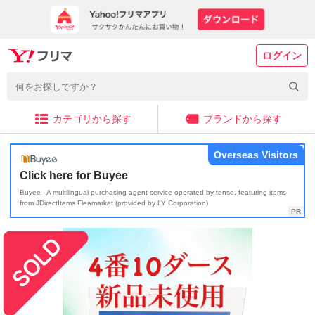
ログイン
カテゴリから探す
ブランドから探す
Overseas Visitors
Click here for Buyee
Buyee - A multilingual purchasing agent service operated by tenso, featuring items
from JDirectItems Fleamarket (provided by LY Corporation)