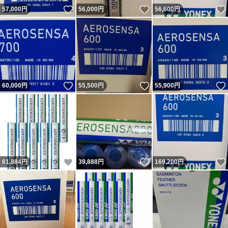
いいね！
いいね！
57,000
円
56,000
円
56,600
円
いいね！
いいね！
60,000
円
55,500
円
55,900
円
いいね！
いいね！
61,884
円
39,888
円
169,200
円