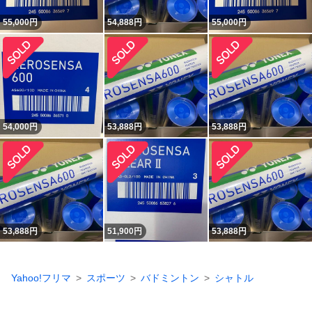
55,000
円
54,888
円
55,000
円
54,000
円
53,888
円
53,888
円
53,888
円
51,900
円
53,888
円
Yahoo!フリマ
スポーツ
バドミントン
シャトル