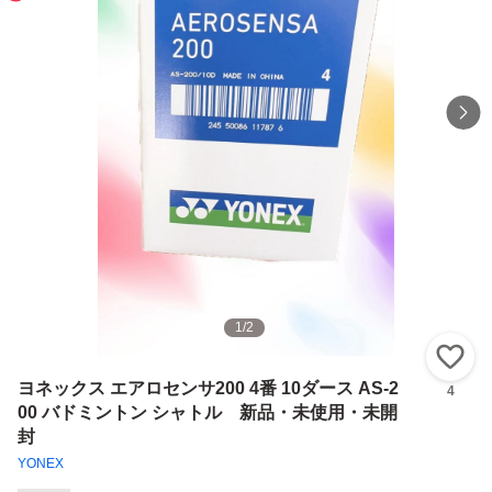
1
/
2
い
ヨネックス エアロセンサ200 4番 10ダース AS-2
4
00 バドミントン シャトル 新品・未使用・未開
封
YONEX