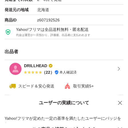
発送元の地域
北海道
商品ID
z607192526
Yahoo!フリマは全品送料無料・匿名配送
代金は運営が一旦預かり、評価後、出品者に支払われます
出品者
DRILLHEAD
（
22
）
本人確認済
スピード＆安心発送
取引実績5+
ユーザーの実績について
価格の相談
商品への質問
商品への質問からの値下げ交渉、不適切なカテゴリ変更依頼は禁止です
Yahoo!フリマが定めた一定の基準を満たしたユーザーにバッジを
付与しています