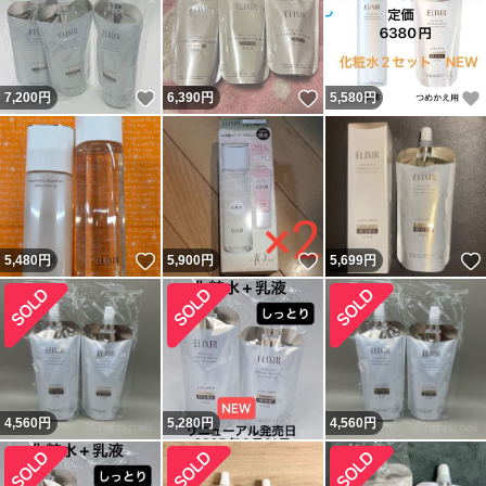
いいね！
いいね！
7,200
円
6,390
円
5,580
円
いいね！
いいね！
5,480
円
5,900
円
5,699
円
4,560
円
5,280
円
4,560
円