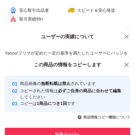
安心取引出品者
スピード＆安心発送
取引実績99+
ユーザーの実績について
価格の相談
商品への質問
商品への質問からの値下げ交渉、不適切なカテゴリ変更依頼は禁止です
Yahoo!フリマが定めた一定の基準を満たしたユーザーにバッジを
付与しています
この商品をみている人にオススメ
この商品の情報をコピーします
安心取引出品者
最大10%対象
最大10%対象
Yahoo!フリマの基準をクリアした安
安心取引出品者
商品画像の
無断転載は禁止
されています
心・安全なユーザーです
コピーされた情報は
必ずご自身の商品に合わせて編集
取引実績
してください
コピーは
1商品につき1回
です
このユーザーはYahoo!フリマの取
取引実績◯+
いいね！
いいね！
4,300
円
4,900
円
4,560
円
引を完了させた実績があります
商品情報コピー機能について
最大10%対象
このユーザーは他フリマサービス
他フリマ実績◯+
出品ページへ