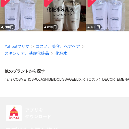
4,780
円
4,850
円
4,780
円
Yahoo!フリマ
コスメ、美容、ヘアケア
スキンケア、基礎化粧品
化粧水
他のブランドから探す
naris COSMETICS
POLA
SHISEIDO
LISSAGE
ELIXIR（コスメ）
DECORTE
MEN