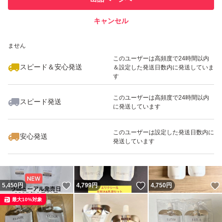
での取引実績があります
キャンセル
スピード&安心発送
いいね！
いいね！
4,820
※このバッジは実績に基づく表示であり、発送を保証しているものではあり
円
4,900
円
4,550
円
ません
このユーザーは高頻度で24時間以内
スピード＆安心発送
＆設定した発送日数内に発送していま
す
このユーザーは高頻度で24時間以内
スピード発送
に発送しています
いいね！
いいね！
4,700
円
5,100
円
5,350
円
最大10%対象
最大10%対象
このユーザーは設定した発送日数内に
安心発送
発送しています
いいね！
いいね！
5,450
円
4,799
円
4,750
円
最大10%対象