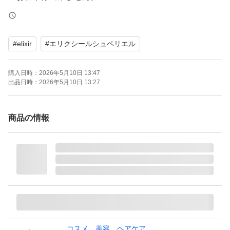
必ず、到着後に速やかに受け取り評価までして頂ける方で
#
elixir
#
エリクシールシュペリエル
お願い致します。
購入日時：
2026年5月10日 13:47
※すり替え防止の為、購入後の返品交換はお断りさせてい
出品日時：
2026年5月10日 13:27
ただきます。
商品の情報
よろしくお願いいたします。
ネコポスにて発送予定です。
エリクシール シュペリエル リフトモイスト ローション S
P（II しっとり）詰替用/150ml
ブランド：ELIXIR（コスメ） エリクシールシュペリエル
コスメ、美容、ヘアケア