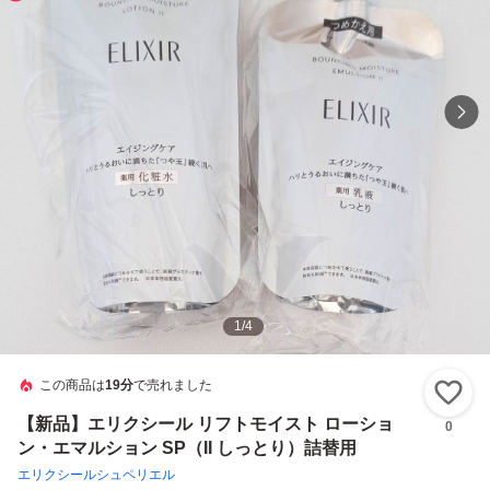
1
/
4
この商品は
19分
で売れました
い
【新品】エリクシール リフトモイスト ローショ
0
ン・エマルション SP（II しっとり）詰替用
エリクシールシュペリエル