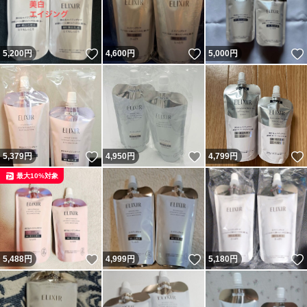
いいね！
いいね！
5,200
円
4,600
円
5,000
円
いいね！
いいね！
5,379
円
4,950
円
4,799
円
最大10%対象
いいね！
いいね！
5,488
円
4,999
円
5,180
円