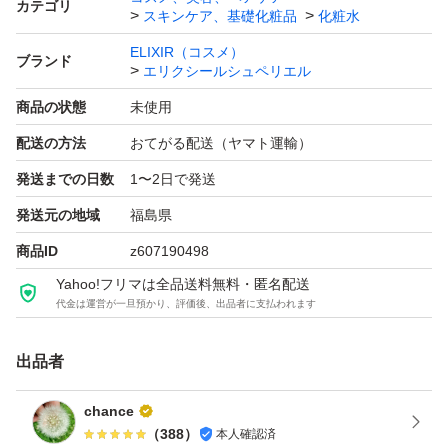
カテゴリ
スキンケア、基礎化粧品
化粧水
ELIXIR（コスメ）
ブランド
エリクシールシュペリエル
商品の状態
未使用
配送の方法
おてがる配送（ヤマト運輸）
発送までの日数
1〜2日で発送
発送元の地域
福島県
商品ID
z607190498
Yahoo!フリマは全品送料無料・匿名配送
代金は運営が一旦預かり、評価後、出品者に支払われます
出品者
chance
（
388
）
本人確認済