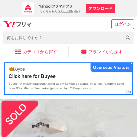
ログイン
カテゴリから探す
ブランドから探す
Overseas Visitors
Click here for Buyee
Buyee - A multilingual purchasing agent service operated by tenso, featuring items
from JDirectItems Fleamarket (provided by LY Corporation)