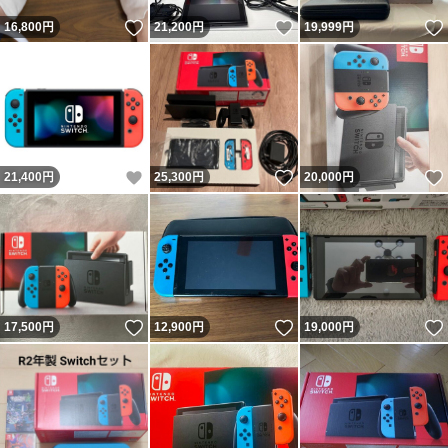
いいね！
いいね！
16,800
円
21,200
円
19,999
円
いいね！
いいね！
21,400
円
25,300
円
20,000
円
いいね！
いいね！
17,500
円
12,900
円
19,000
円