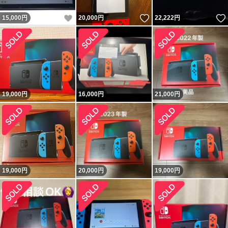
いいね！
いいね！
15,000
円
20,000
円
22,222
円
19,000
円
16,000
円
21,000
円
19,000
円
20,000
円
19,000
円