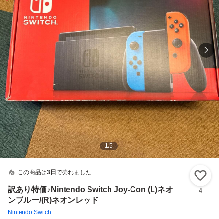
1
/
5
この商品は
3日
で売れました
い
訳あり特価♪Nintendo Switch Joy-Con (L)ネオ
4
ンブルー/(R)ネオンレッド
Nintendo Switch