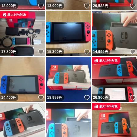
いいね！
いいね！
18,900
円
13,000
円
29,588
円
最大10%対象
いいね！
いいね！
17,800
円
15,300
円
14,999
円
最大10%対象
いいね！
いいね！
14,400
円
18,999
円
26,800
円
最大10%対象