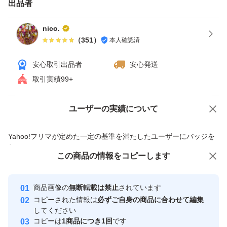
出品者
nico.
（
351
）
本人確認済
安心取引出品者
安心発送
取引実績99+
ユーザーの実績について
価格の相談
商品への質問
商品への質問からの値下げ交渉、不適切なカテゴリ変更依頼は禁止です
Yahoo!フリマが定めた一定の基準を満たしたユーザーにバッジを
付与しています
この商品をみている人にオススメ
この商品の情報をコピーします
安心取引出品者
最大10%対象
最大10%対象
Yahoo!フリマの基準をクリアした安
安心取引出品者
商品画像の
無断転載は禁止
されています
心・安全なユーザーです
コピーされた情報は
必ずご自身の商品に合わせて編集
取引実績
してください
コピーは
1商品につき1回
です