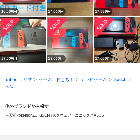
20,000
円
14,000
円
17,999
円
17,000
円
19,000
円
17,000
円
Yahoo!フリマ
ゲーム、おもちゃ
テレビゲーム
Switch
本体
他のブランドから探す
任天堂
Pokemon
ZUIKI
SONY
スクウェア・エニックス
ASUS