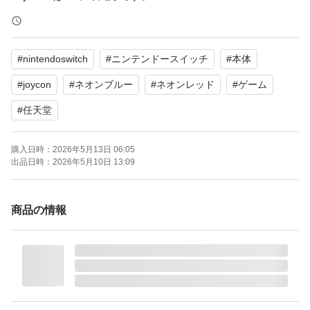
中古品とのご理解をいただける方のご購入をお待ちしてお
ります^^
#
nintendoswitch
#
ニンテンドースイッチ
#
本体
※もし必要な方いらっしゃれば、Switch2の液晶保護フィ
#
joycon
#
ネオンブルー
#
ネオンレッド
#
ゲーム
ルム２枚お付けします^^
#
任天堂
コメントにてお申し付けください。
購入日時：
2026年5月13日 06:05
出品日時：
2026年5月10日 13:09
よろしくお願いいたします。
商品の情報