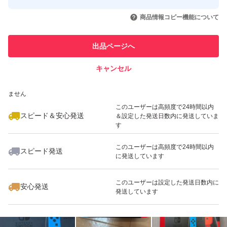
このユーザーはYahoo!フリマの取
取引実績◯+
いいね！
いいね！
21,980
円
18,999
円
17,777
円
引を完了させた実績があります
商品情報コピー機能について
最大10%対象
最大10%対象
このユーザーは他フリマサービス
他フリマ実績◯+
出品ページへ
での取引実績があります
キャンセル
スピード&安心発送
いいね！
いいね！
15,000
※このバッジは実績に基づく表示であり、発送を保証しているものではあり
円
17,000
円
21,980
円
ません
最大10%対象
このユーザーは高頻度で24時間以内
スピード＆安心発送
＆設定した発送日数内に発送していま
す
このユーザーは高頻度で24時間以内
スピード発送
に発送しています
いいね！
いいね！
16,700
円
20,700
円
18,500
円
最大10%対象
このユーザーは設定した発送日数内に
安心発送
発送しています