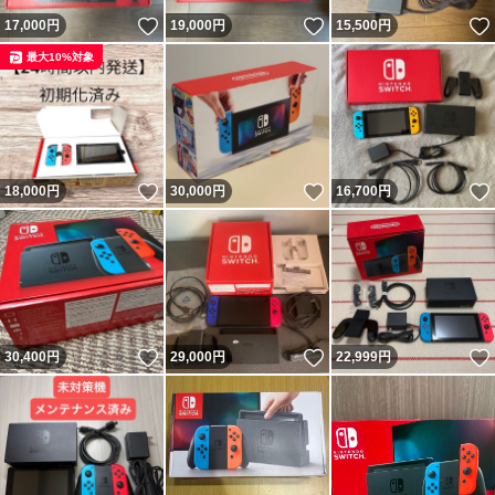
いいね！
いいね！
17,000
円
19,000
円
15,500
円
最大10%対象
いいね！
いいね！
18,000
円
30,000
円
16,700
円
いいね！
いいね！
30,400
円
29,000
円
22,999
円