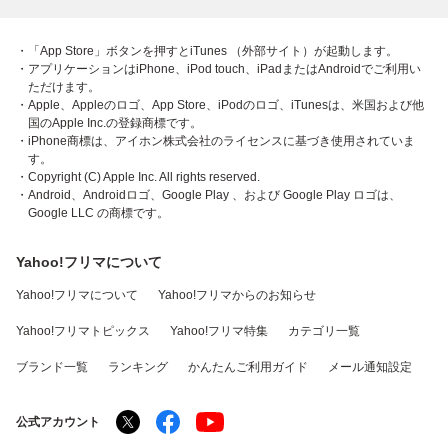
・「App Store」ボタンを押すとiTunes （外部サイト）が起動します。
・アプリケーションはiPhone、iPod touch、iPadまたはAndroidでご利用い
ただけます。
・Apple、Appleのロゴ、App Store、iPodのロゴ、iTunesは、米国および他
国のApple Inc.の登録商標です。
・iPhone商標は、アイホン株式会社のライセンスに基づき使用されていま
す。
・Copyright (C) Apple Inc. All rights reserved.
・Android、Androidロゴ、Google Play 、および Google Play ロゴは、
Google LLC の商標です。
Yahoo!フリマについて
Yahoo!フリマについて
Yahoo!フリマからのお知らせ
Yahoo!フリマトピックス
Yahoo!フリマ特集
カテゴリ一覧
ブランド一覧
ランキング
かんたんご利用ガイド
メール通知設定
公式アカウント