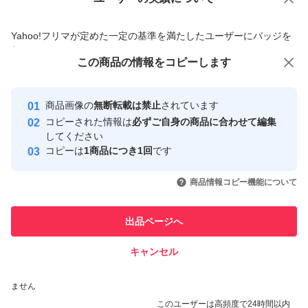
価格の相談
商品への質問
商品への質問からの値下げ交渉、不適切なカテゴリ変更依頼は禁止です
Yahoo!フリマが定めた一定の基準を満たしたユーザーにバッジを
付与しています
この商品をみている人にオススメ
この商品の情報をコピーします
安心取引出品者
最大10%対象
Yahoo!フリマの基準をクリアした安
安心取引出品者
商品画像の
無断転載は禁止
されています
心・安全なユーザーです
コピーされた情報は
必ずご自身の商品に合わせて編集
取引実績
してください
コピーは
1商品につき1回
です
このユーザーはYahoo!フリマの取
取引実績◯+
いいね！
いいね！
1,699
円
1,699
円
1,699
円
引を完了させた実績があります
商品情報コピー機能について
このユーザーは他フリマサービス
他フリマ実績◯+
出品ページへ
での取引実績があります
キャンセル
スピード&安心発送
いいね！
いいね！
1,699
※このバッジは実績に基づく表示であり、発送を保証しているものではあり
円
1,699
円
1,800
円
ません
このユーザーは高頻度で24時間以内