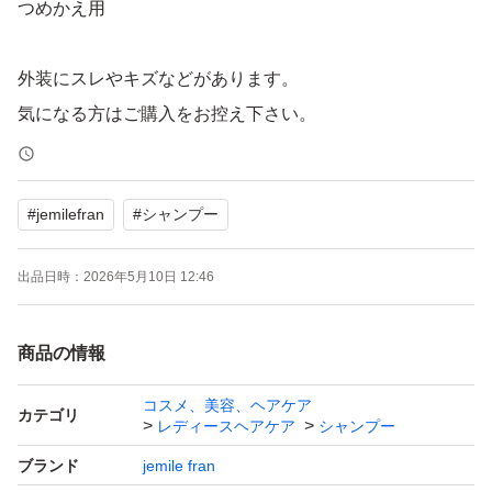
つめかえ用
外装にスレやキズなどがあります。
気になる方はご購入をお控え下さい。
発送方法や梱包がなかったなど細かい事が気になる方は購
#
jemilefran
#
シャンプー
入しないてください。
商品によって梱包できない場合があります。
出品日時：
2026年5月10日 12:46
完璧な状態でお届けできない場合もあります。
商品の情報
お値引き不可
価格相談はお受けできません。
コスメ、美容、ヘアケア
カテゴリ
レディースヘアケア
シャンプー
ブランド
jemile fran