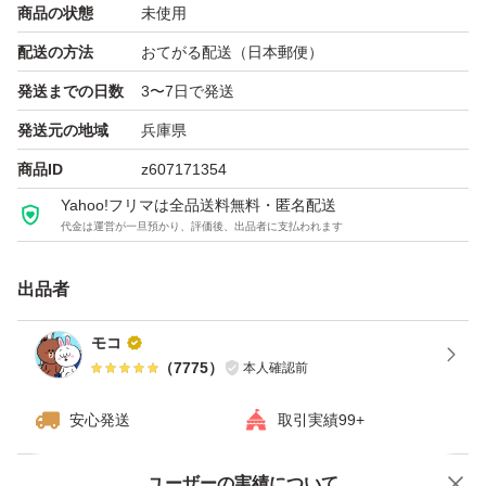
商品の状態
未使用
配送の方法
おてがる配送（日本郵便）
発送までの日数
3〜7日で発送
発送元の地域
兵庫県
商品ID
z607171354
Yahoo!フリマは全品送料無料・匿名配送
代金は運営が一旦預かり、評価後、出品者に支払われます
出品者
モコ
（
7775
）
本人確認前
安心発送
取引実績99+
ユーザーの実績について