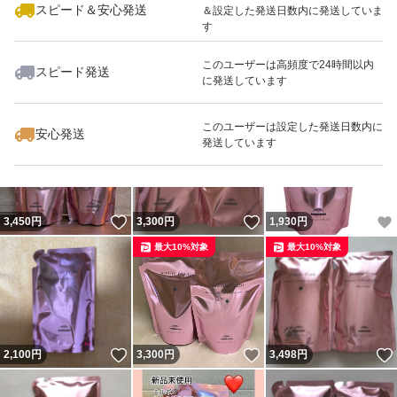
スピード＆安心発送
＆設定した発送日数内に発送していま
す
このユーザーは高頻度で24時間以内
スピード発送
に発送しています
いいね！
いいね！
1,900
円
3,498
円
1,699
円
このユーザーは設定した発送日数内に
安心発送
発送しています
いいね！
いいね！
3,450
円
3,300
円
1,930
円
最大10%対象
最大10%対象
いいね！
いいね！
2,100
円
3,300
円
3,498
円