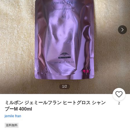
1
/
2
い
ミルボン ジェミールフラン ヒートグロス シャン
2
プーM 400ml
jemile fran
送料無料