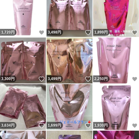
いいね！
いいね！
1,720
円
3,498
円
1,899
円
いいね！
いいね！
3,300
円
3,499
円
2,250
円
いいね！
いいね！
3,634
円
1,699
円
1,930
円