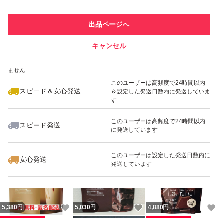
最大10%対象
最大10%対象
このユーザーは他フリマサービス
他フリマ実績◯+
出品ページへ
での取引実績があります
キャンセル
スピード&安心発送
いいね！
いいね！
3,680
※このバッジは実績に基づく表示であり、発送を保証しているものではあり
円
10,400
円
4,800
円
ません
最大10%対象
最大10%対象
このユーザーは高頻度で24時間以内
スピード＆安心発送
＆設定した発送日数内に発送していま
す
このユーザーは高頻度で24時間以内
スピード発送
に発送しています
いいね！
いいね！
4,800
円
4,980
円
5,000
円
最大10%対象
最大10%対象
このユーザーは設定した発送日数内に
安心発送
発送しています
いいね！
いいね！
5,380
円
5,030
円
4,880
円