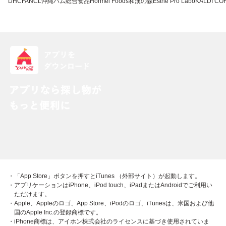
DHC
FANCL
沖縄ハム総合食品
Hormel Foods
和漢の森
Esthe Pro Labo
KALDI CO
・「App Store」ボタンを押すとiTunes （外部サイト）が起動します。
・アプリケーションはiPhone、iPod touch、iPadまたはAndroidでご利用い
ただけます。
・Apple、Appleのロゴ、App Store、iPodのロゴ、iTunesは、米国および他
国のApple Inc.の登録商標です。
・iPhone商標は、アイホン株式会社のライセンスに基づき使用されていま