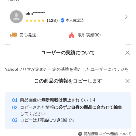
elm********
（
128
）
本人確認済
安心発送
取引実績30+
ユーザーの実績について
価格の相談
商品への質問
商品への質問からの値下げ交渉、不適切なカテゴリ変更依頼は禁止です
Yahoo!フリマが定めた一定の基準を満たしたユーザーにバッジを
付与しています
この商品をみている人にオススメ
この商品の情報をコピーします
安心取引出品者
最大10%対象
最大10%対象
Yahoo!フリマの基準をクリアした安
安心取引出品者
商品画像の
無断転載は禁止
されています
心・安全なユーザーです
コピーされた情報は
必ずご自身の商品に合わせて編集
取引実績
してください
コピーは
1商品につき1回
です
このユーザーはYahoo!フリマの取
取引実績◯+
いいね！
いいね！
3,600
円
2,219
円
3,600
円
引を完了させた実績があります
商品情報コピー機能について