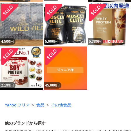
4,500
円
5,000
円
5,380
円
2,199
円
45,000
円
Yahoo!フリマ
食品
その他食品
他のブランドから探す