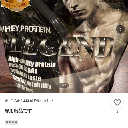
1
/
2
この商品は
2日
で売れました
い
専用出品です
1
送料無料