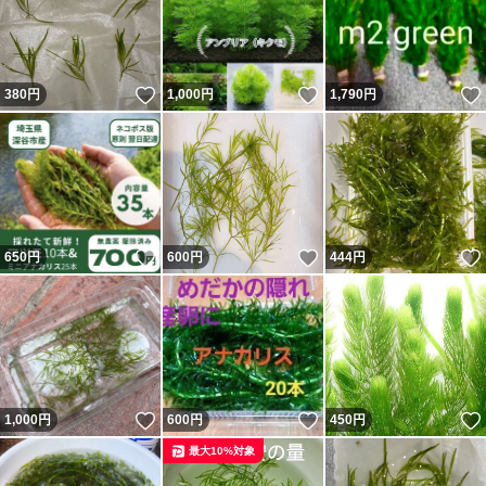
いいね！
いいね！
380
円
1,000
円
1,790
円
いいね！
いいね！
650
円
600
円
444
円
いいね！
いいね！
1,000
円
600
円
450
円
最大10%対象