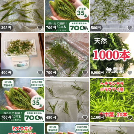
いいね！
いいね！
398
円
700
円
580
円
いいね！
いいね！
400
円
700
円
9,900
円
いいね！
いいね！
700
円
480
円
1,160
円