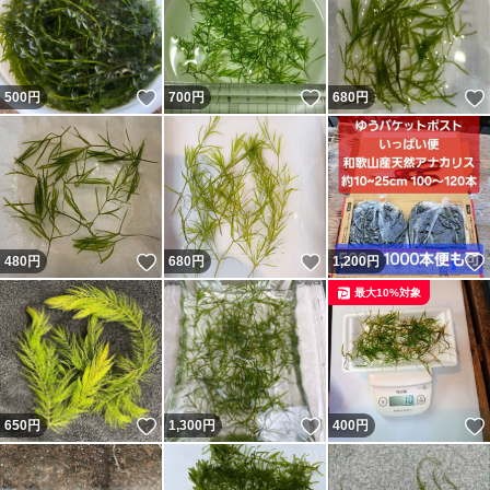
いいね！
いいね！
500
円
700
円
680
円
いいね！
いいね！
480
円
680
円
1,200
円
最大10%対象
いいね！
いいね！
650
円
1,300
円
400
円