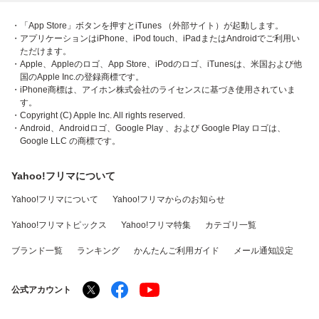
・「App Store」ボタンを押すとiTunes （外部サイト）が起動します。
・アプリケーションはiPhone、iPod touch、iPadまたはAndroidでご利用い
ただけます。
・Apple、Appleのロゴ、App Store、iPodのロゴ、iTunesは、米国および他
国のApple Inc.の登録商標です。
・iPhone商標は、アイホン株式会社のライセンスに基づき使用されていま
す。
・Copyright (C) Apple Inc. All rights reserved.
・Android、Androidロゴ、Google Play 、および Google Play ロゴは、
Google LLC の商標です。
Yahoo!フリマについて
Yahoo!フリマについて
Yahoo!フリマからのお知らせ
Yahoo!フリマトピックス
Yahoo!フリマ特集
カテゴリ一覧
ブランド一覧
ランキング
かんたんご利用ガイド
メール通知設定
公式アカウント