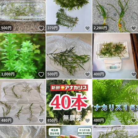
いいね！
いいね！
500
円
370
円
2,280
円
いいね！
いいね！
1,000
円
500
円
400
円
いいね！
いいね！
480
円
850
円
480
円