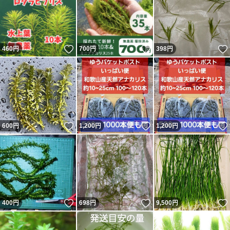
いいね！
いいね！
460
円
700
円
398
円
いいね！
いいね！
600
円
1,200
円
1,200
円
いいね！
いいね！
400
円
698
円
9,500
円