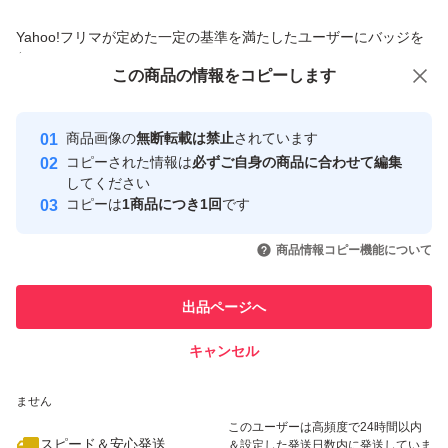
商品への質問からの値下げ交渉、不適切なカテゴリ変更依頼は禁止です
Yahoo!フリマが定めた一定の基準を満たしたユーザーにバッジを
付与しています
この商品をみている人にオススメ
この商品の情報をコピーします
安心取引出品者
最大10%対象
Yahoo!フリマの基準をクリアした安
安心取引出品者
商品画像の
無断転載は禁止
されています
心・安全なユーザーです
コピーされた情報は
必ずご自身の商品に合わせて編集
取引実績
してください
コピーは
1商品につき1回
です
このユーザーはYahoo!フリマの取
取引実績◯+
いいね！
いいね！
550
円
300
円
700
円
引を完了させた実績があります
商品情報コピー機能について
このユーザーは他フリマサービス
他フリマ実績◯+
出品ページへ
での取引実績があります
キャンセル
スピード&安心発送
いいね！
いいね！
498
※このバッジは実績に基づく表示であり、発送を保証しているものではあり
円
698
円
450
円
ません
このユーザーは高頻度で24時間以内
スピード＆安心発送
＆設定した発送日数内に発送していま