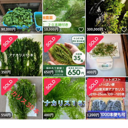
いいね！
いいね！
90,000
円
10,000
円
300,000
円
350
円
650
円
400
円
550
円
480
円
1,200
円