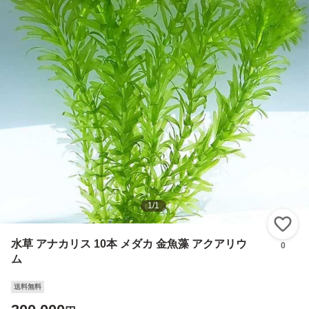
1
/
1
い
水草 アナカリス 10本 メダカ 金魚藻 アクアリウ
0
ム
送料無料