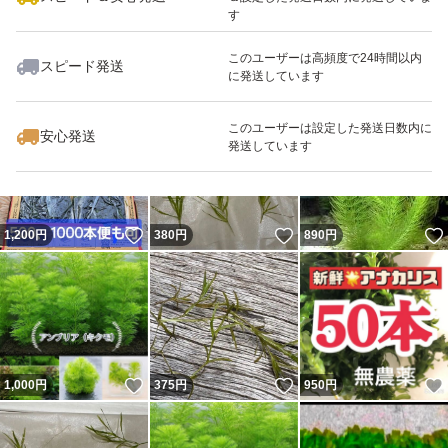
す
このユーザーは高頻度で24時間以内
スピード発送
に発送しています
いいね！
いいね！
340
円
450
円
350
円
最大10%対象
このユーザーは設定した発送日数内に
安心発送
発送しています
いいね！
いいね！
1,200
円
380
円
890
円
いいね！
いいね！
1,000
円
375
円
950
円