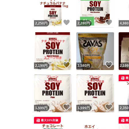
いいね！
いいね
2,250
円
2,280
円
4,980
いいね！
いいね
2,199
円
3,580
円
2,199
Yaho
最
安心取引
安心
いいね！
いいね
1,599
円
1,599
円
2,350
取引実績
最大10%対象
最
取引