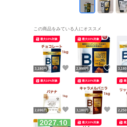
この商品をみている人にオススメ
最大10%対象
最大10%対象
いいね！
いいね
3,180
円
2,999
円
3,180
最大10%対象
最大10%対象
最
いいね！
いいね
2,696
円
3,180
円
2,250
最大10%対象
最