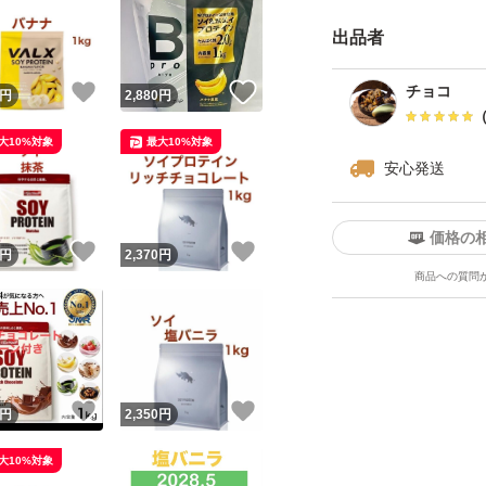
ただけます。
出品者
※プロテイン素材
溶け残りが見られ
！
いいね！
いいね！
チョコ
円
2,880
円
大10%対象
最大10%対象
安心発送
価格の
！
いいね！
いいね！
円
2,370
円
商品への質問
！
いいね！
いいね！
円
2,350
円
大10%対象