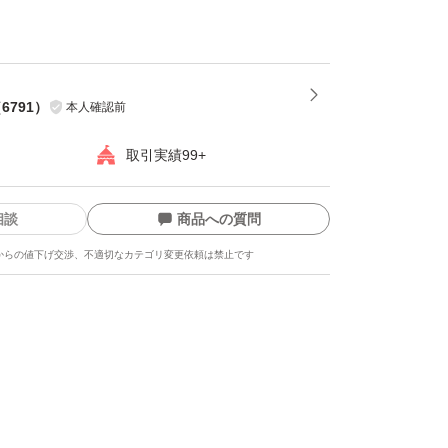
は水に溶けにくい性質がありますので、まれに
ますが品質には影響ありません。
（
6791
）
本人確認前
取引実績99+
相談
商品への質問
からの値下げ交渉、不適切なカテゴリ変更依頼は禁止です