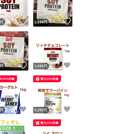
商品情報コピー機
リマ実績◯+
このユーザーは他フリマサービスでの取引実績があります
！
いいね！
いいね！
円
2,199
円
出品ページへ
&安心発送
キャンセル
ジは実績に基づく表示であり、発送を保証しているものではありません
このユーザーは高頻度で24時間以内＆設定した発送日数内に
ード＆安心発送
ます
！
いいね！
いいね！
円
3,080
円
ード発送
このユーザーは高頻度で24時間以内に発送しています
大10%対象
最大10%対象
発送
このユーザーは設定した発送日数内に発送しています
！
いいね！
いいね！
円
5,280
円
最大10%対象