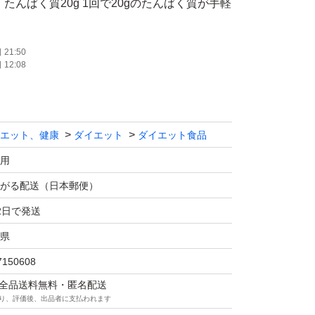
、たんぱく質20g 1回で20gのたんぱく質が手軽
21:50
12:08
30gを目安に、水240ml程度に良く溶かして
溶かす水の量はお好みによって調整してくださ
ーン(30cc)ですりきり1杯が約15gです。 本品
エット、健康
ダイエット
ダイエット食品
の1回分30gは、すりきり約2杯を目安にして
用
がる配送（日本郵便）
o プロテイン 1kg ホエイ ソイ ダイエットサポート
2日で発送
プ RIZAP
県
7150608
は速やかにお飲みください。
マは全品送料無料・匿名配送
用すると、溶けやすくおいしくお召し上がりい
り、評価後、出品者に支払われます