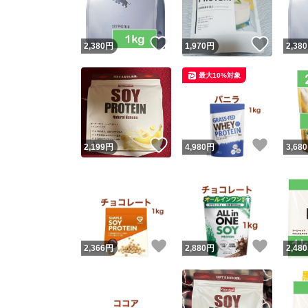
いいね！
いいね
2,380
円
1,970
円
2,380
最大10%対象
いいね！
いいね
2,199
円
4,980
円
3,680
いいね！
いいね
2,366
円
2,880
円
2,480