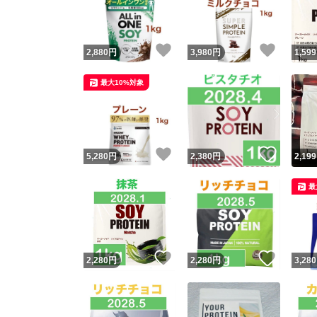
他フ
いいね！
いいね
2,880
円
3,980
円
1,599
スピード
最大10%対象
※このバッ
スピ
いいね！
いいね
5,280
円
2,380
円
2,199
スピ
最
安心
いいね！
いいね
2,280
円
2,280
円
3,280