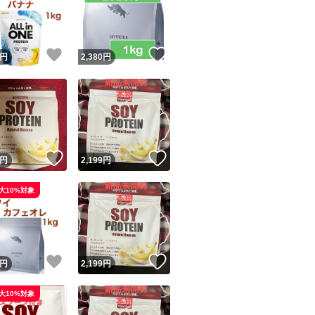
！
いいね！
いいね！
円
2,380
円
ユーザーの実績について
！
いいね！
いいね！
円
2,199
円
o!フリマが定めた一定の基準を満たしたユーザーにバッジを付与しています
大10%対象
出品者
この商品の情報をコピーします
取引出品者
Yahoo!フリマの基準をクリアした安心・安全なユーザーです
！
いいね！
いいね！
商品画像の
無断転載は禁止
されています
円
2,199
円
コピーされた情報は
必ずご自身の商品に合わせて編集
してください
大10%対象
コピーは
1商品につき1回
です
実績◯+
このユーザーはYahoo!フリマの取引を完了させた実績があり