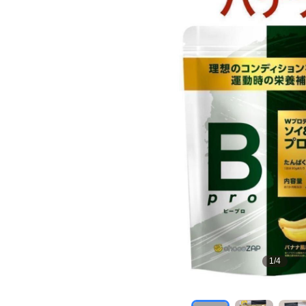
1
/
4