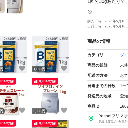
1回分30gあたりで
に摂取できる
購入日時：
2026年5月10日 
出品日時：
2026年5月10日 
お召し上がり方 本品
お飲みください。 
商品の情報
い。 付属の計量スプ
カテゴリ
ダイ
をお召し上がりの時
ください。
商品の状態
未使
！
いいね！
いいね！
円
3,180
円
配送の方法
おて
大10%対象
最大10%対象
chocoZAP Bpr
発送までの日数
1〜
バナナ風味 チョコザッ
発送元の地域
愛知
商品ID
z60
！
いいね！
いいね！
※水に溶かした後
円
1,980
円
Yahoo!フリ
※シェイカーを使
代金は運営が一旦預か
大10%対象
最大10%対象