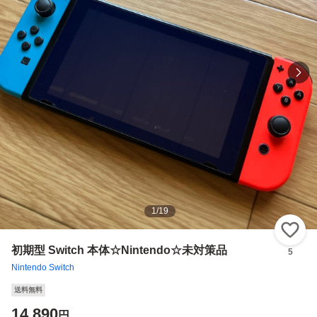
1
/
19
い
初期型 Switch 本体☆Nintendo☆未対策品
5
Nintendo Switch
送料無料
14,890
円