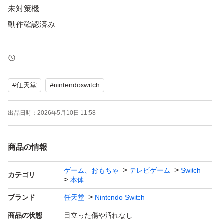
未対策機
動作確認済み
バッテリー強化型ではありません。
#
任天堂
#
nintendoswitch
有機ELではありません。
出品日時：
2026年5月10日 11:58
新品購入後にフィルムを貼ったので
剥がせば傷はないかと思います。
商品の情報
Joy-Con右のR3ボタンが押し込めませんが、
ゲーム、おもちゃ
テレビゲーム
Switch
カテゴリ
本体
使うゲーム自体少ないので気になりませんでした。(傾き
問題なし)
ブランド
任天堂
Nintendo Switch
商品の状態
目立った傷や汚れなし