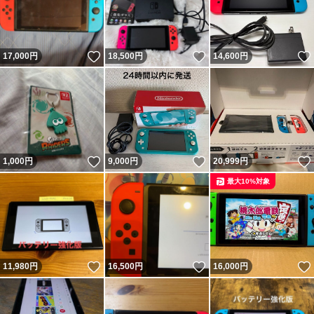
いいね！
いいね！
17,000
円
18,500
円
14,600
円
いいね！
いいね！
1,000
円
9,000
円
20,999
円
最大10%対象
いいね！
いいね！
11,980
円
16,500
円
16,000
円