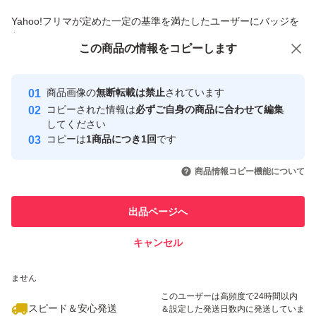
商品への質問からの値下げ交渉、不適切なカテゴリ変更依頼は禁止です
Yahoo!フリマが定めた一定の基準を満たしたユーザーにバッジを
付与しています
この商品をみている人にオススメ
この商品の情報をコピーします
安心取引出品者
最大10%対象
Yahoo!フリマの基準をクリアした安
安心取引出品者
商品画像の
無断転載は禁止
されています
心・安全なユーザーです
コピーされた情報は
必ずご自身の商品に合わせて編集
取引実績
してください
コピーは
1商品につき1回
です
このユーザーはYahoo!フリマの取
取引実績◯+
いいね！
いいね！
15,800
円
17,500
円
14,980
円
引を完了させた実績があります
商品情報コピー機能について
最大10%対象
このユーザーは他フリマサービス
他フリマ実績◯+
出品ページへ
での取引実績があります
キャンセル
スピード&安心発送
いいね！
いいね！
14,500
※このバッジは実績に基づく表示であり、発送を保証しているものではあり
円
13,000
円
15,000
円
ません
このユーザーは高頻度で24時間以内
スピード＆安心発送
＆設定した発送日数内に発送していま