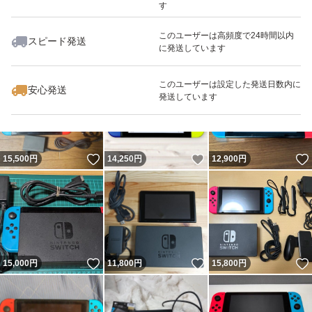
す
このユーザーは高頻度で24時間以内
スピード発送
に発送しています
いいね！
18,000
円
14,380
円
15,200
円
このユーザーは設定した発送日数内に
安心発送
発送しています
いいね！
いいね！
15,500
円
14,250
円
12,900
円
いいね！
いいね！
15,000
円
11,800
円
15,800
円