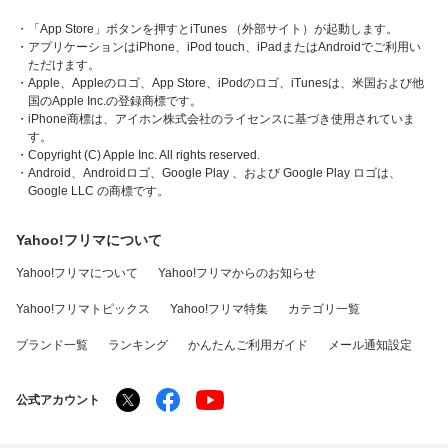
・「App Store」ボタンを押すとiTunes （外部サイト）が起動します。
・アプリケーションはiPhone、iPod touch、iPadまたはAndroidでご利用い
ただけます。
・Apple、Appleのロゴ、App Store、iPodのロゴ、iTunesは、米国および他
国のApple Inc.の登録商標です。
・iPhone商標は、アイホン株式会社のライセンスに基づき使用されていま
す。
・Copyright (C) Apple Inc. All rights reserved.
・Android、Androidロゴ、Google Play 、および Google Play ロゴは、
Google LLC の商標です。
Yahoo!フリマについて
Yahoo!フリマについて
Yahoo!フリマからのお知らせ
Yahoo!フリマトピックス
Yahoo!フリマ特集
カテゴリ一覧
ブランド一覧
ランキング
かんたんご利用ガイド
メール通知設定
公式アカウント