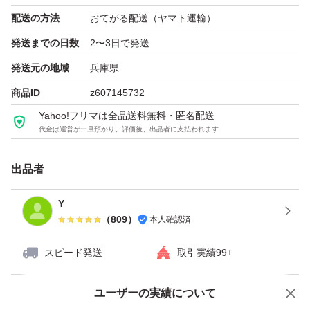
1箇所ネジが緩いので、別梱包で付属いたします。
配送の方法
おてがる配送（ヤマト運輸）
発送までの日数
2〜3日で発送
スタンド部分が緩いです。
発送元の地域
兵庫県
商品ID
z607145732
その他、使用に伴う傷はありますが
Yahoo!フリマは全品送料無料・匿名配送
操作に支障はありません。
代金は運営が一旦預かり、評価後、出品者に支払われます
発売から年数が経っていますので、
出品者
バッテリーの持ちはそれなりだと思います。
Y
（
809
）
本人確認済
中古品・未対策機にご理解のある方
スピード発送
取引実績99+
よろしくお願いします。
ユーザーの実績について
価格の相談
商品への質問
プロフ一読ください。