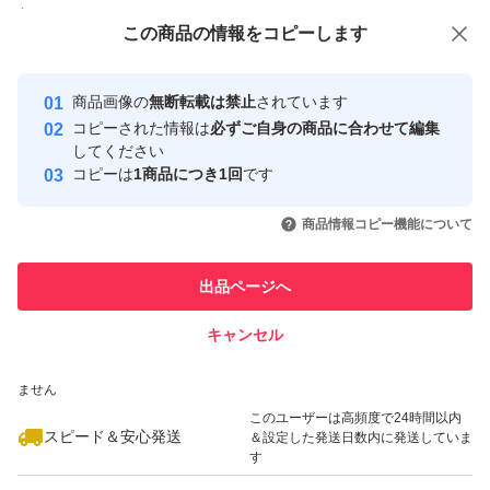
付与しています
この商品をみている人にオススメ
この商品の情報をコピーします
安心取引出品者
最大10%対象
最大10%対象
最大10%対象
Yahoo!フリマの基準をクリアした安
安心取引出品者
商品画像の
無断転載は禁止
されています
心・安全なユーザーです
コピーされた情報は
必ずご自身の商品に合わせて編集
取引実績
してください
コピーは
1商品につき1回
です
このユーザーはYahoo!フリマの取
取引実績◯+
いいね！
いいね！
4,000
円
3,600
円
3,788
円
引を完了させた実績があります
商品情報コピー機能について
最大10%対象
最大10%対象
このユーザーは他フリマサービス
他フリマ実績◯+
出品ページへ
での取引実績があります
キャンセル
スピード&安心発送
いいね！
いいね！
3,830
※このバッジは実績に基づく表示であり、発送を保証しているものではあり
円
4,200
円
3,900
円
ません
このユーザーは高頻度で24時間以内
スピード＆安心発送
＆設定した発送日数内に発送していま
す