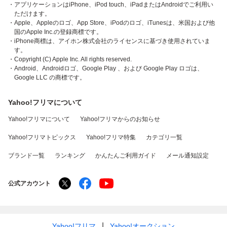
・アプリケーションはiPhone、iPod touch、iPadまたはAndroidでご利用い
ただけます。
・Apple、Appleのロゴ、App Store、iPodのロゴ、iTunesは、米国および他
国のApple Inc.の登録商標です。
・iPhone商標は、アイホン株式会社のライセンスに基づき使用されていま
す。
・Copyright (C) Apple Inc. All rights reserved.
・Android、Androidロゴ、Google Play 、および Google Play ロゴは、
Google LLC の商標です。
Yahoo!フリマについて
Yahoo!フリマについて
Yahoo!フリマからのお知らせ
Yahoo!フリマトピックス
Yahoo!フリマ特集
カテゴリ一覧
ブランド一覧
ランキング
かんたんご利用ガイド
メール通知設定
公式アカウント
Yahoo!フリマ
Yahoo!オークション