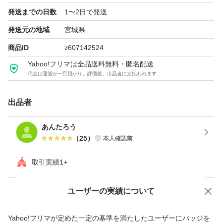
発送までの日数
1〜2日で発送
発送元の地域
宮城県
商品ID
z607142524
Yahoo!フリマは全品送料無料・匿名配送
代金は運営が一旦預かり、評価後、出品者に支払われます
出品者
あんたろう
（
25
）
本人確認前
取引実績1+
ユーザーの実績について
価格の相談
商品への質問
商品への質問からの値下げ交渉、不適切なカテゴリ変更依頼は禁止です
Yahoo!フリマが定めた一定の基準を満たしたユーザーにバッジを