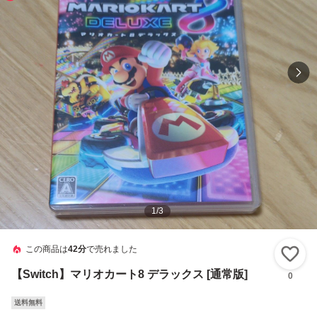
1
/
3
この商品は
42分
で売れました
い
【Switch】マリオカート8 デラックス [通常版]
0
送料無料