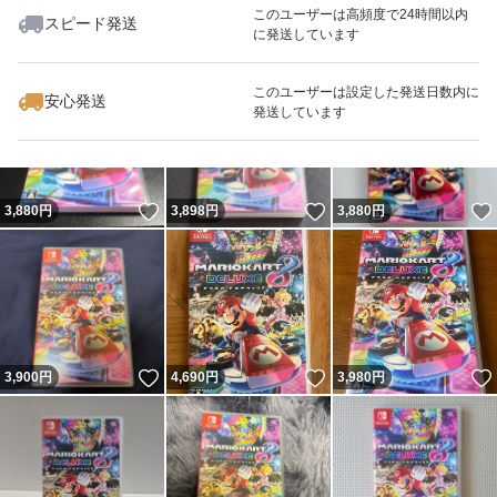
このユーザーは高頻度で24時間以内
スピード発送
に発送しています
いいね！
いいね！
3,800
円
3,900
円
3,850
円
このユーザーは設定した発送日数内に
安心発送
発送しています
いいね！
いいね！
3,880
円
3,898
円
3,880
円
いいね！
いいね！
3,900
円
4,690
円
3,980
円