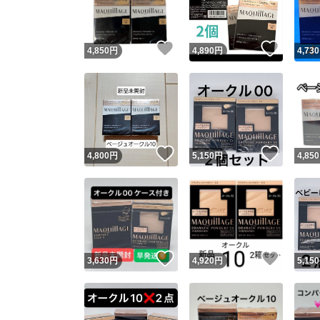
他フ
いいね！
いいね
4,850
円
4,890
円
4,730
スピード
※このバッ
スピ
いいね！
いいね
4,800
円
5,150
円
4,850
スピ
安心
いいね！
いいね
3,630
円
4,920
円
5,150