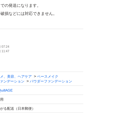
トでの発送になります。
、破損などには対応できません。
ろしくお願い致します。
値下げ不可になります。
します。
07:24
11:47
ティックパウダリー EX オークル00 レフィル
AGE
メ、美容、ヘアケア
ベースメイク
ァンデーション
パウダーファンデーション
uillAGE
用
がる配送（日本郵便）