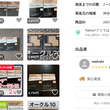
発送までの日数
2〜
発送元の地域
神奈
！
いいね！
いいね！
円
4,850
円
商品ID
z60
Yahoo!フリ
代金は運営が一旦預か
出品者
！
いいね！
いいね！
円
4,800
円
mahalo
大10%対象
安心発送
！
いいね！
いいね！
円
4,750
円
価格の
商品への質問