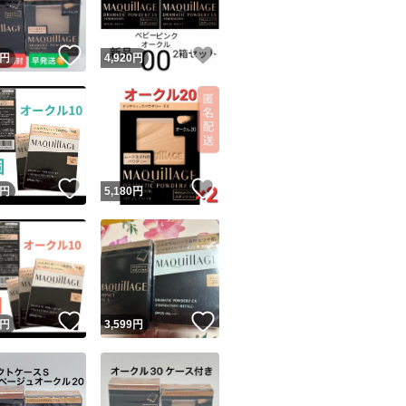
！
いいね！
いいね！
円
4,920
円
！
いいね！
いいね！
円
5,180
円
！
いいね！
いいね！
円
3,599
円