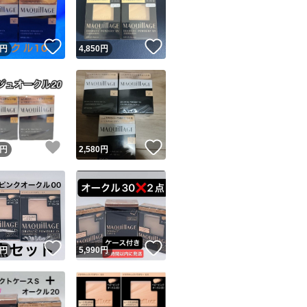
商品情報コピー機
リマ実績◯+
このユーザーは他フリマサービスでの取引実績があります
！
いいね！
いいね！
円
4,850
円
出品ページへ
&安心発送
キャンセル
ジは実績に基づく表示であり、発送を保証しているものではありません
このユーザーは高頻度で24時間以内＆設定した発送日数内に
ード＆安心発送
ます
！
いいね！
いいね！
円
2,580
円
ード発送
このユーザーは高頻度で24時間以内に発送しています
発送
このユーザーは設定した発送日数内に発送しています
！
いいね！
いいね！
円
5,990
円