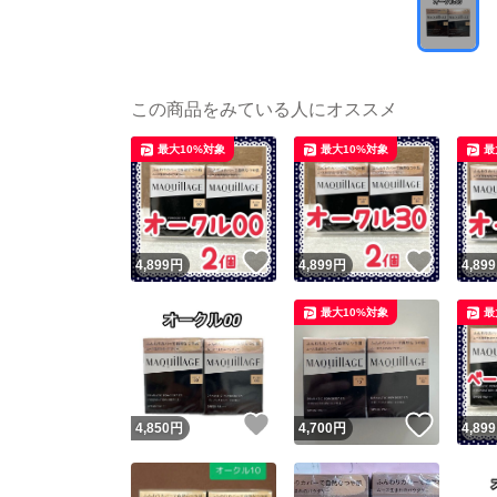
この商品をみている人にオススメ
最大10%対象
最大10%対象
最
いいね！
いいね
4,899
円
4,899
円
4,899
最大10%対象
最
いいね！
いいね
4,850
円
4,700
円
4,899