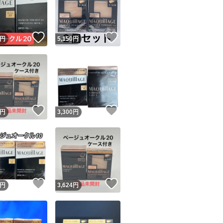
！
いいね！
いいね！
円
5,150
円
ユーザーの実績について
！
いいね！
いいね！
円
3,300
円
o!フリマが定めた一定の基準を満たしたユーザーにバッジを付与しています
出品者
この商品の情報をコピーします
取引出品者
Yahoo!フリマの基準をクリアした安心・安全なユーザーです
！
いいね！
いいね！
商品画像の
無断転載は禁止
されています
円
3,624
円
コピーされた情報は
必ずご自身の商品に合わせて編集
してください
コピーは
1商品につき1回
です
実績◯+
このユーザーはYahoo!フリマの取引を完了させた実績があり