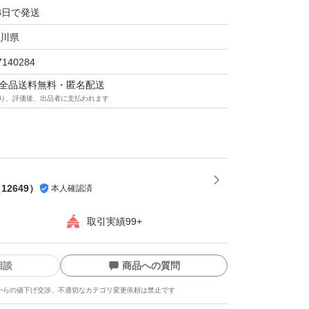
3日で発送
川県
7140284
マは全品送料無料・匿名配送
り、評価後、出品者に支払われます
（
12649
）
本人確認済
取引実績99+
相談
商品への質問
からの値下げ交渉、不適切なカテゴリ変更依頼は禁止です