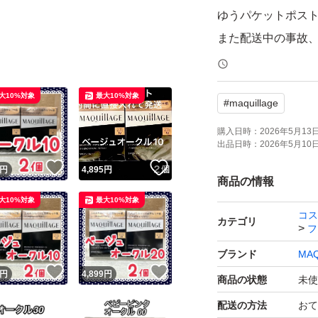
ゆうパケットポス
また配送中の事故
ご理解・ご了承よ
大10%対象
最大10%対象
#
maquillage
こちらの商品はお
宜しくお願いいた
購入日時：
2026年5月13日 
出品日時：
2026年5月10日 
！
いいね！
いいね！
円
4,895
円
マキアージュ ドラマ
商品の情報
ブランド：MAQuill
大10%対象
最大10%対象
コス
カテゴリ
フ
ブランド
MAQ
！
いいね！
いいね！
円
4,899
円
商品の状態
未使
配送の方法
おて