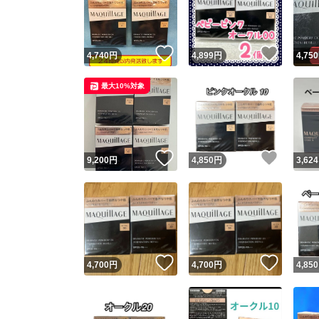
いいね！
いいね
4,740
円
4,899
円
4,750
最大10%対象
いいね！
いいね
9,200
円
4,850
円
3,624
Yaho
安心取引
安心
いいね！
いいね
4,700
円
4,700
円
4,850
取引実績
取引