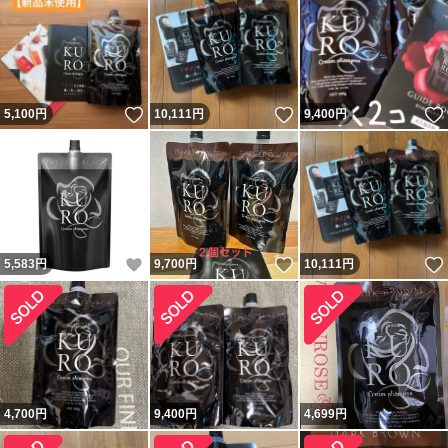
いいね！
いいね！
5,100
円
10,111
円
9,400
円
いいね！
いいね！
5,583
円
9,700
円
10,111
円
4,700
円
9,400
円
4,699
円