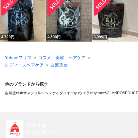
4,720
円
4,690
円
3,099
円
Yahoo!フリマ
コスメ、美容、ヘアケア
レディースヘアケア
白髪染め
他のブランドから探す
自然派clubサスティ
Kao
ヘンケル
ダリヤ
hoyu
ウエラ
clayence
VALANROSE
DHC