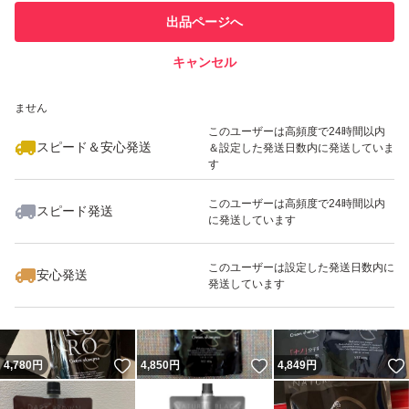
このユーザーは他フリマサービス
他フリマ実績◯+
出品ページへ
での取引実績があります
キャンセル
スピード&安心発送
いいね！
いいね！
4,740
※このバッジは実績に基づく表示であり、発送を保証しているものではあり
円
9,200
円
4,780
円
ません
最大10%対象
最大10%対象
最大10%対象
このユーザーは高頻度で24時間以内
スピード＆安心発送
＆設定した発送日数内に発送していま
す
このユーザーは高頻度で24時間以内
スピード発送
に発送しています
いいね！
いいね！
4,790
円
4,780
円
4,710
円
最大10%対象
このユーザーは設定した発送日数内に
安心発送
発送しています
いいね！
いいね！
4,780
円
4,850
円
4,849
円