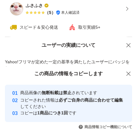
ふさふさ
（
5
）
本人確認済
スピード＆安心発送
取引実績5+
ユーザーの実績について
価格の相談
商品への質問
商品への質問からの値下げ交渉、不適切なカテゴリ変更依頼は禁止です
Yahoo!フリマが定めた一定の基準を満たしたユーザーにバッジを
付与しています
この商品をみている人にオススメ
この商品の情報をコピーします
安心取引出品者
最大10%対象
最大10%対象
最大10%対象
Yahoo!フリマの基準をクリアした安
安心取引出品者
商品画像の
無断転載は禁止
されています
心・安全なユーザーです
コピーされた情報は
必ずご自身の商品に合わせて編集
取引実績
してください
コピーは
1商品につき1回
です
このユーザーはYahoo!フリマの取
取引実績◯+
いいね！
いいね！
4,700
円
4,720
円
4,740
円
引を完了させた実績があります
商品情報コピー機能について
最大10%対象
最大10%対象
最大10%対象