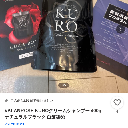
1
/
5
この商品は
6日
で売れました
い
VALANROSE KUROクリームシャンプー 400g
4
ナチュラルブラック 白髪染め
VALANROSE