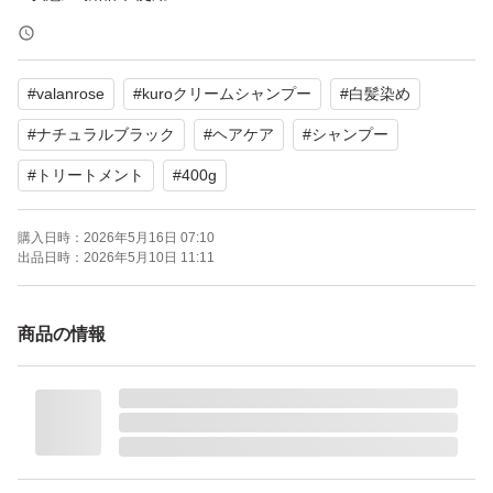
■内容量：400g
■購入時期：2026年5月
#
valanrose
#
kuroクリームシャンプー
#
白髪染め
■カラー：ナチュラルブラック（必要に応じて変更してく
ださい）
#
ナチュラルブラック
#
ヘアケア
#
シャンプー
#
トリートメント
#
400g
購入日時：
2026年5月16日 07:10
出品日時：
2026年5月10日 11:11
商品の情報