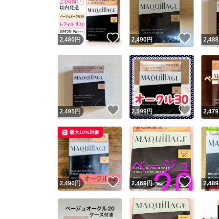
いいね！
いいね
2,480
円
2,490
円
2,488
いいね！
いいね
2,495
円
2,599
円
2,479
Yaho
最大10%対象
安心取引
安心
いいね！
いいね
2,490
円
2,469
円
2,489
取引実績
取引