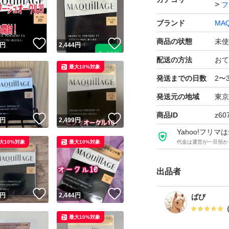
フ
ブランド
MAQ
商品の状態
未使
！
いいね！
いいね！
円
2,444
円
配送の方法
おて
最大10%対象
発送までの日数
2〜
発送元の地域
東京
商品ID
z60
！
いいね！
いいね！
円
2,499
円
Yahoo!フリ
大10%対象
最大10%対象
代金は運営が一旦預か
出品者
！
いいね！
いいね！
円
2,444
円
ばび
最大10%対象