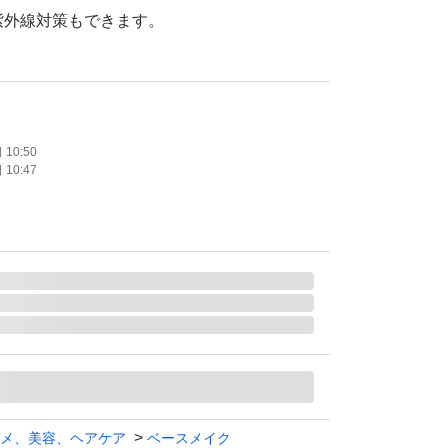
+で紫外線対策もできます。
llAGE (マキアージュ)
ィックパウダリー EX
20
10:50
10:47
ル
使用
PA+++
たします。
メ、美容、ヘアケア
ベースメイク