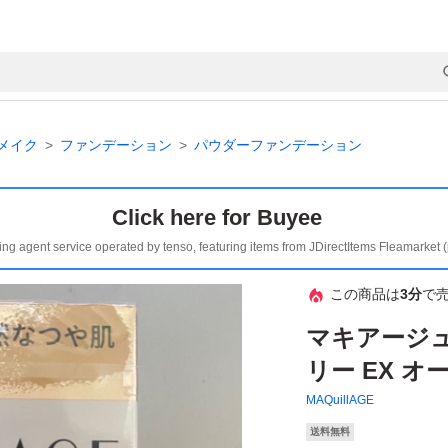
メイク
ファンデーション
パウダーファンデーション
Click here for Buyee
ing agent service operated by tenso, featuring items from JDirectItems Fleamarket 
この商品は
3分
で
マキアージ
リー EX オ
MAQuillAGE
送料無料