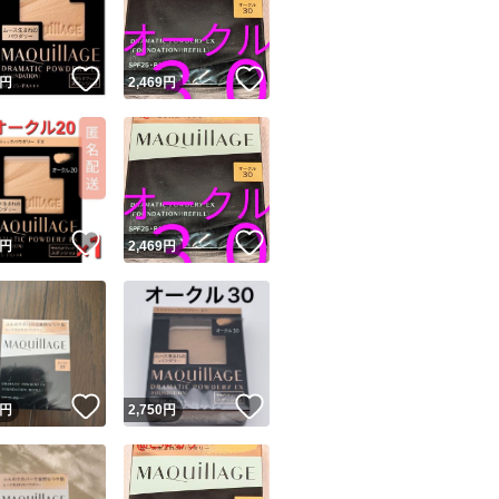
商品情報コピー機
リマ実績◯+
このユーザーは他フリマサービスでの取引実績があります
！
いいね！
いいね！
円
2,469
円
出品ページへ
&安心発送
キャンセル
ジは実績に基づく表示であり、発送を保証しているものではありません
このユーザーは高頻度で24時間以内＆設定した発送日数内に
ード＆安心発送
ます
！
いいね！
いいね！
円
2,469
円
ード発送
このユーザーは高頻度で24時間以内に発送しています
発送
このユーザーは設定した発送日数内に発送しています
！
いいね！
いいね！
円
2,750
円