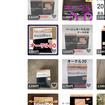
他フ
いいね！
いいね
3,624
円
2,499
円
2,600
スピード
※このバッ
スピ
いいね！
いいね
2,599
円
3,624
円
2,680
スピ
安心
いいね！
いいね
2,550
円
2,750
円
2,500