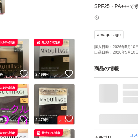
SPF25・PA++
【ブランド】MAQui
#
maquillage
【商品名】ドラマテ
大10%対象
最大10%対象
【カラー】オークル
購入日時：
2026年5月10日 
出品日時：
2026年5月10日 
【タイプ】レフィ
【商品の状態】未
商品の情報
！
いいね！
いいね！
円
2,499
円
【その他】SPF25・
大10%対象
よろしくお願いい
！
いいね！
いいね！
円
2,479
円
大10%対象
最大10%対象
コス
カテゴリ