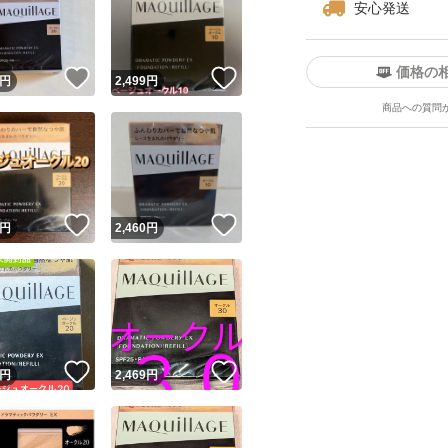
安心発送
価格の
！
いいね！
いいね！
円
2,499
円
商品への質問
ユーザーの実績について
！
いいね！
いいね！
円
2,460
円
o!フリマが定めた一定の基準を満たしたユーザーにバッジを付与しています
出品者
この商品の情報をコピーします
取引出品者
Yahoo!フリマの基準をクリアした安心・安全なユーザーです
！
いいね！
いいね！
商品画像の
無断転載は禁止
されています
円
2,469
円
コピーされた情報は
必ずご自身の商品に合わせて編集
してください
コピーは
1商品につき1回
です
実績◯+
このユーザーはYahoo!フリマの取引を完了させた実績があり