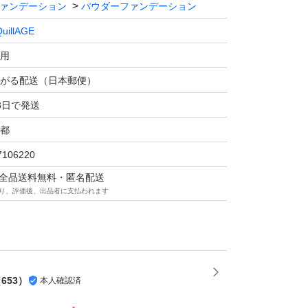
ァンデーション
パウダーファンデーション
uillAGE
用
がる配送（日本郵便）
3日で発送
都
7106220
マは全品送料無料・匿名配送
り、評価後、出品者に支払われます
（
653
）
本人確認済