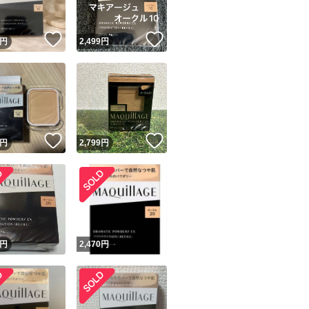
！
いいね！
いいね！
円
2,499
円
！
いいね！
いいね！
円
2,799
円
！
円
2,470
円