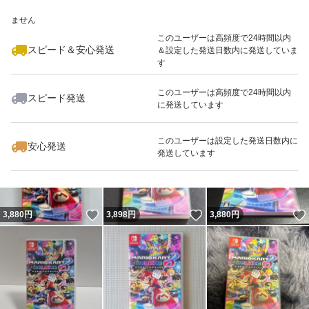
いいね！
いいね！
3,900
※このバッジは実績に基づく表示であり、発送を保証しているものではあり
円
3,850
円
4,000
円
ません
最大10%対象
最大10%対象
最大10%対象
このユーザーは高頻度で24時間以内
スピード＆安心発送
＆設定した発送日数内に発送していま
す
このユーザーは高頻度で24時間以内
スピード発送
に発送しています
いいね！
いいね！
3,600
円
3,777
円
3,900
円
このユーザーは設定した発送日数内に
安心発送
発送しています
いいね！
いいね！
3,880
円
3,898
円
3,880
円