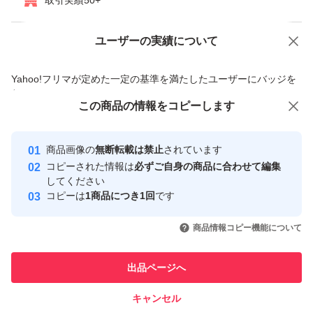
取引実績50+
ユーザーの実績について
価格の相談
商品への質問
商品への質問からの値下げ交渉、不適切なカテゴリ変更依頼は禁止です
Yahoo!フリマが定めた一定の基準を満たしたユーザーにバッジを
付与しています
この商品をみている人にオススメ
この商品の情報をコピーします
安心取引出品者
最大10%対象
最大10%対象
最大10%対象
Yahoo!フリマの基準をクリアした安
安心取引出品者
商品画像の
無断転載は禁止
されています
心・安全なユーザーです
コピーされた情報は
必ずご自身の商品に合わせて編集
取引実績
してください
コピーは
1商品につき1回
です
このユーザーはYahoo!フリマの取
取引実績◯+
いいね！
いいね！
4,000
円
3,500
円
4,000
円
引を完了させた実績があります
商品情報コピー機能について
最大10%対象
最大10%対象
最大10%対象
このユーザーは他フリマサービス
他フリマ実績◯+
出品ページへ
での取引実績があります
キャンセル
スピード&安心発送