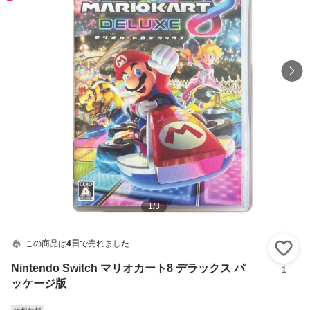
1
/
3
この商品は
4日
で売れました
い
Nintendo Switch マリオカート8 デラックス パ
1
ッケージ版