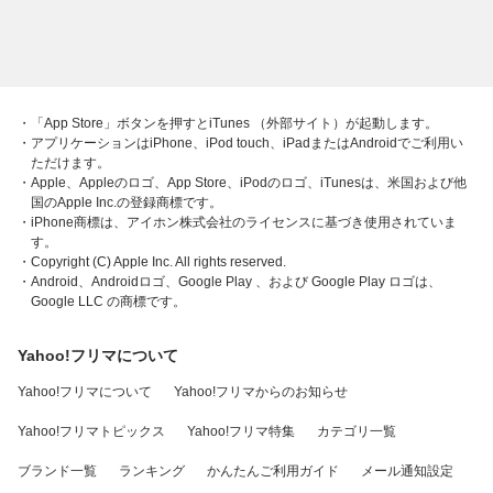
・「App Store」ボタンを押すとiTunes （外部サイト）が起動します。
・アプリケーションはiPhone、iPod touch、iPadまたはAndroidでご利用い
ただけます。
・Apple、Appleのロゴ、App Store、iPodのロゴ、iTunesは、米国および他
国のApple Inc.の登録商標です。
・iPhone商標は、アイホン株式会社のライセンスに基づき使用されていま
す。
・Copyright (C) Apple Inc. All rights reserved.
・Android、Androidロゴ、Google Play 、および Google Play ロゴは、
Google LLC の商標です。
Yahoo!フリマについて
Yahoo!フリマについて
Yahoo!フリマからのお知らせ
Yahoo!フリマトピックス
Yahoo!フリマ特集
カテゴリ一覧
ブランド一覧
ランキング
かんたんご利用ガイド
メール通知設定