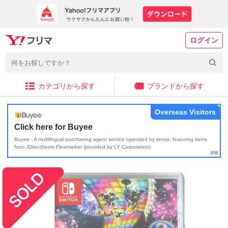
ログイン
カテゴリから探す
ブランドから探す
Overseas Visitors
Click here for Buyee
Buyee - A multilingual purchasing agent service operated by tenso, featuring items
from JDirectItems Fleamarket (provided by LY Corporation)