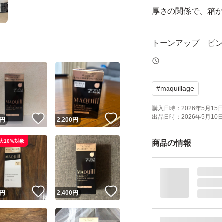
厚さの関係で、箱
トーンアップ ピ
#
maquillage
購入日時：
2026年5月15日 
出品日時：
2026年5月10日 
！
いいね！
いいね！
円
2,200
円
大10%対象
商品の情報
！
いいね！
いいね！
円
2,400
円