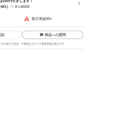
は200円引きします！
（
401
）
本人確認前
取引実績99+
相談
商品への質問
からの値下げ交渉、不適切なカテゴリ変更依頼は禁止です
ます