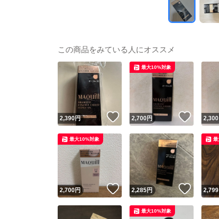
この商品をみている人にオススメ
最大10%対象
いいね！
いいね
2,390
円
2,700
円
2,300
最大10%対象
最
いいね！
いいね
2,700
円
2,285
円
2,799
最大10%対象