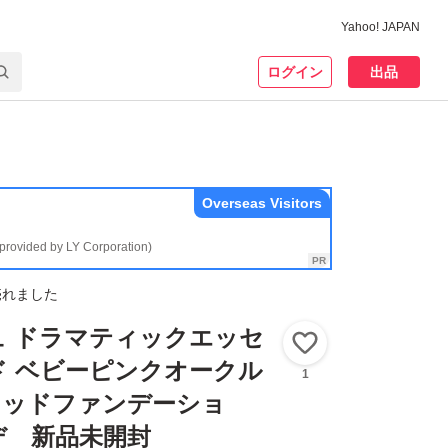
Yahoo! JAPAN
ログイン
出品
Overseas Visitors
(provided by LY Corporation)
売れました
ュ ドラマティックエッセ
いいね！
ド ベビーピンクオークル
1
 リキッドファンデーショ
デ 新品未開封