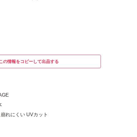
この情報をコピーして出品する
AGE
体
崩れにくい UVカット