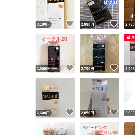
いいね！
いいね
3,180
円
2,880
円
2,780
最
いいね！
いいね
2,900
円
2,700
円
2,998
Yaho
安心取引
安心
いいね！
いいね
2,600
円
2,850
円
2,980
取引実績
取引