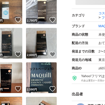
コス
カテゴリ
フ
！
いいね！
いいね！
円
2,790
円
ブランド
MAQ
商品の状態
未使
配送の方法
おて
発送までの日数
2〜
！
いいね！
いいね！
円
2,600
円
発送元の地域
東京
商品ID
z60
Yahoo!フリ
代金は運営が一旦預か
！
いいね！
いいね！
円
2,590
円
出品者