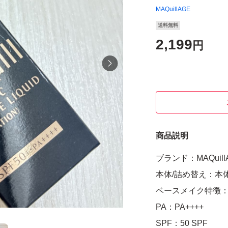
MAQuillAGE
送料無料
2,199
円
商品説明
ブランド：MAQuill
本体/詰め替え：本
ベースメイク特徴：
PA：PA++++
SPF：50 SPF