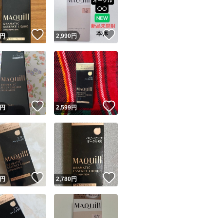
商品情報コピー機
リマ実績◯+
このユーザーは他フリマサービスでの取引実績があります
！
いいね！
いいね！
円
2,990
円
出品ページへ
&安心発送
キャンセル
ジは実績に基づく表示であり、発送を保証しているものではありません
このユーザーは高頻度で24時間以内＆設定した発送日数内に
ード＆安心発送
ます
！
いいね！
いいね！
円
2,599
円
ード発送
このユーザーは高頻度で24時間以内に発送しています
発送
このユーザーは設定した発送日数内に発送しています
！
いいね！
いいね！
円
2,780
円