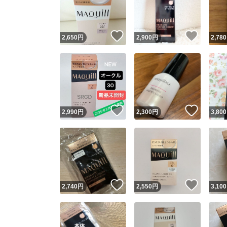
他フ
いいね！
いいね
2,650
円
2,900
円
2,780
スピード
※このバッ
スピ
いいね！
いいね
2,990
円
2,300
円
3,800
スピ
安心
いいね！
いいね
2,740
円
2,550
円
3,100