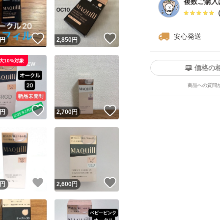
複数ご購入
安心発送
！
いいね！
いいね！
円
2,850
円
大10%対象
価格の
商品への質問
ユーザーの実績について
！
いいね！
いいね！
円
2,700
円
o!フリマが定めた一定の基準を満たしたユーザーにバッジを付与しています
出品者
この商品の情報をコピーします
取引出品者
Yahoo!フリマの基準をクリアした安心・安全なユーザーです
！
いいね！
いいね！
商品画像の
無断転載は禁止
されています
円
2,600
円
コピーされた情報は
必ずご自身の商品に合わせて編集
してください
コピーは
1商品につき1回
です
実績◯+
このユーザーはYahoo!フリマの取引を完了させた実績があり