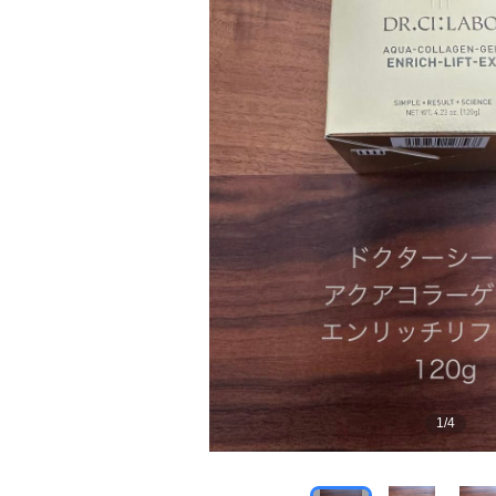
1
/
4