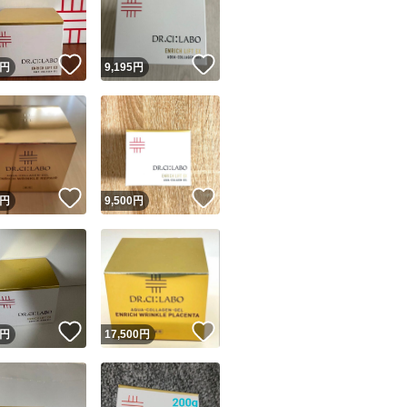
商品情報コピー機
リマ実績◯+
このユーザーは他フリマサービスでの取引実績があります
！
いいね！
いいね！
円
9,195
円
出品ページへ
&安心発送
キャンセル
ジは実績に基づく表示であり、発送を保証しているものではありません
このユーザーは高頻度で24時間以内＆設定した発送日数内に
ード＆安心発送
ます
！
いいね！
いいね！
円
9,500
円
ード発送
このユーザーは高頻度で24時間以内に発送しています
発送
このユーザーは設定した発送日数内に発送しています
！
いいね！
いいね！
円
17,500
円