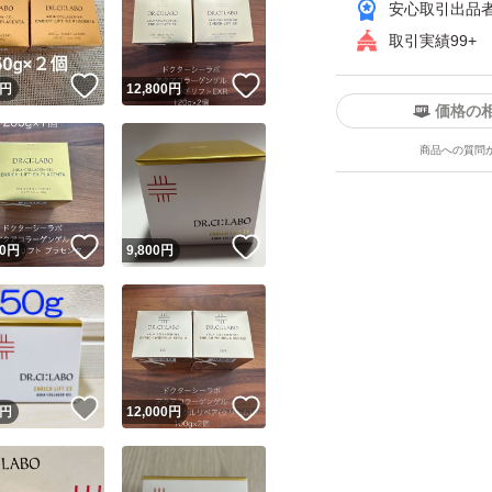
安心取引出品
取引実績99+
！
いいね！
いいね！
円
12,800
円
価格の
商品への質問
ユーザーの実績について
！
いいね！
いいね！
0
円
9,800
円
o!フリマが定めた一定の基準を満たしたユーザーにバッジを付与しています
出品者
この商品の情報をコピーします
取引出品者
Yahoo!フリマの基準をクリアした安心・安全なユーザーです
！
いいね！
いいね！
商品画像の
無断転載は禁止
されています
円
12,000
円
コピーされた情報は
必ずご自身の商品に合わせて編集
してください
コピーは
1商品につき1回
です
実績◯+
このユーザーはYahoo!フリマの取引を完了させた実績があり