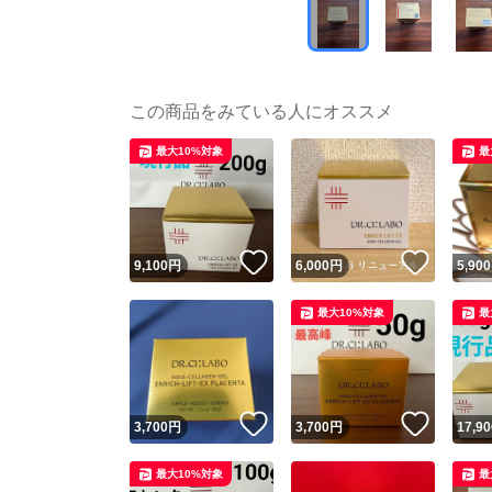
この商品をみている人にオススメ
最大10%対象
最
いいね！
いいね
9,100
円
6,000
円
5,900
最大10%対象
最
いいね！
いいね
3,700
円
3,700
円
17,90
最大10%対象
最