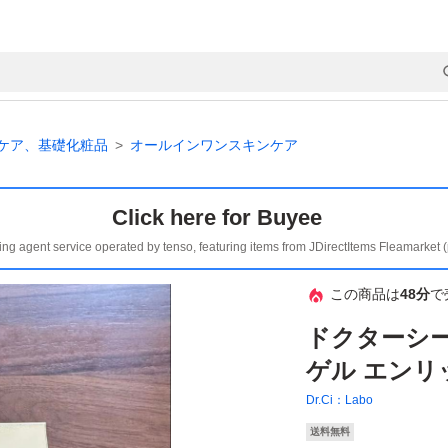
ケア、基礎化粧品
オールインワンスキンケア
Click here for Buyee
ing agent service operated by tenso, featuring items from JDirectItems Fleamarket 
この商品は
48分
で
ドクターシ
ゲル エンリッ
Dr.Ci：Labo
送料無料