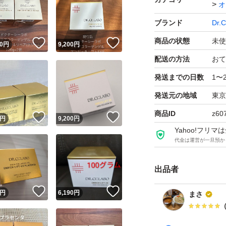
オ
ブランド
Dr.
商品の状態
未使
！
いいね！
いいね！
0
円
9,200
円
配送の方法
おて
発送までの日数
1〜
発送元の地域
東京
商品ID
z60
！
いいね！
いいね！
円
9,200
円
Yahoo!フリ
代金は運営が一旦預か
出品者
！
いいね！
いいね！
円
6,190
円
まさ