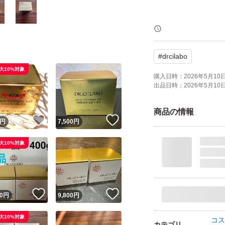
【表記・型番】
NET WT. 4.23 oz. [
#
drcilabo
大10%対象
よろしくお願いい
購入日時：
2026年5月10日 
出品日時：
2026年5月10日 
商品の情報
！
いいね！
いいね！
円
7,500
円
大10%対象
！
いいね！
いいね！
0
円
9,800
円
大10%対象
コス
カテゴリ