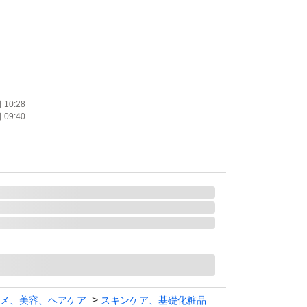
120g]
たします。
10:28
09:40
メ、美容、ヘアケア
スキンケア、基礎化粧品