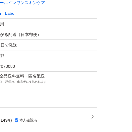
ールインワンスキンケア
Ci：Labo
用
がる配送（日本郵便）
2日で発送
都
7073080
マは全品送料無料・匿名配送
り、評価後、出品者に支払われます
（
1494
）
本人確認済