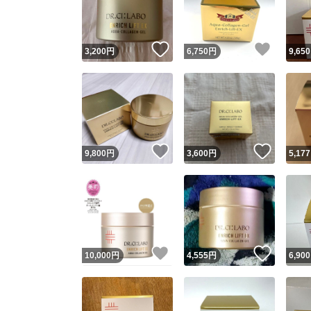
他フ
いいね！
いいね
3,200
円
6,750
円
9,650
スピード
※このバッ
スピ
いいね！
いいね
9,800
円
3,600
円
5,177
スピ
安心
いいね！
いいね
10,000
円
4,555
円
6,900