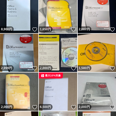
いいね！
いいね！
8,900
円
1,650
円
2,007
円
いいね！
いいね！
2,999
円
2,000
円
1,580
円
最大10%対象
いいね！
いいね！
2,000
円
6,500
円
2,000
円