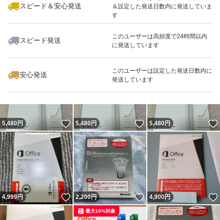
スピード＆安心発送
＆設定した発送日数内に発送していま
す
このユーザーは高頻度で24時間以内
スピード発送
に発送しています
いいね！
いいね！
3,130
円
1,200
円
1,900
円
このユーザーは設定した発送日数内に
安心発送
発送しています
いいね！
いいね！
5,480
円
5,480
円
5,480
円
いいね！
いいね！
4,999
円
2,200
円
4,900
円
最大10%対象