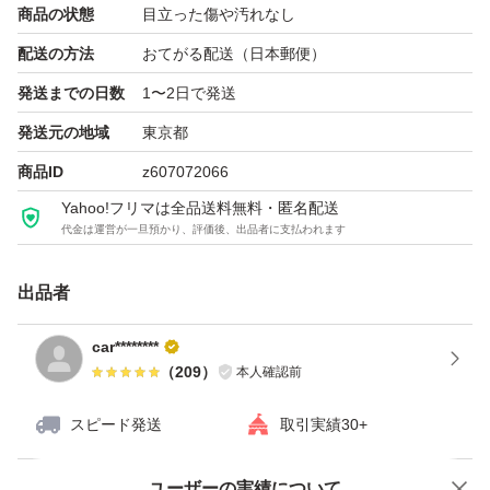
商品の状態
目立った傷や汚れなし
配送の方法
おてがる配送（日本郵便）
発送までの日数
1〜2日で発送
発送元の地域
東京都
商品ID
z607072066
Yahoo!フリマは全品送料無料・匿名配送
代金は運営が一旦預かり、評価後、出品者に支払われます
出品者
car********
（
209
）
本人確認前
スピード発送
取引実績30+
ユーザーの実績について