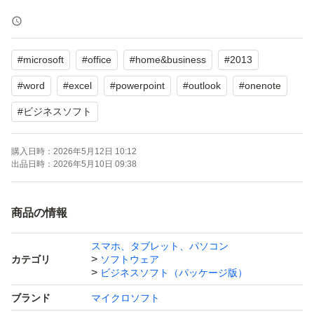
素人なので質問されても分からないことがあると思いま
す。商品の状態をご理解いただける方のみご購入くださ
#
microsoft
#
office
#
home&business
#
2013
い。よろしくお願いいたします。
#
word
#
excel
#
powerpoint
#
outlook
#
onenote
#
ビジネスソフト
購入日時：
2026年5月12日 10:12
出品日時：
2026年5月10日 09:38
商品の情報
スマホ、タブレット、パソコン
カテゴリ
ソフトウェア
ビジネスソフト（パッケージ版）
ブランド
マイクロソフト