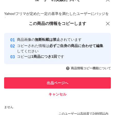
価格の相談
商品への質問
商品への質問からの値下げ交渉、不適切なカテゴリ変更依頼は禁止です
Yahoo!フリマが定めた一定の基準を満たしたユーザーにバッジを
付与しています
この商品をみている人にオススメ
この商品の情報をコピーします
安心取引出品者
最大10%対象
Yahoo!フリマの基準をクリアした安
安心取引出品者
商品画像の
無断転載は禁止
されています
心・安全なユーザーです
コピーされた情報は
必ずご自身の商品に合わせて編集
取引実績
してください
コピーは
1商品につき1回
です
このユーザーはYahoo!フリマの取
取引実績◯+
いいね！
いいね！
2,800
円
2,370
円
2,100
円
引を完了させた実績があります
商品情報コピー機能について
このユーザーは他フリマサービス
他フリマ実績◯+
出品ページへ
での取引実績があります
キャンセル
スピード&安心発送
いいね！
いいね！
7,500
※このバッジは実績に基づく表示であり、発送を保証しているものではあり
円
5,480
円
5,480
円
ません
最大10%対象
このユーザーは高頻度で24時間以内