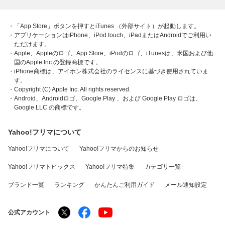
・「App Store」ボタンを押すとiTunes （外部サイト）が起動します。
・アプリケーションはiPhone、iPod touch、iPadまたはAndroidでご利用い
ただけます。
・Apple、Appleのロゴ、App Store、iPodのロゴ、iTunesは、米国および他
国のApple Inc.の登録商標です。
・iPhone商標は、アイホン株式会社のライセンスに基づき使用されていま
す。
・Copyright (C) Apple Inc. All rights reserved.
・Android、Androidロゴ、Google Play 、および Google Play ロゴは、
Google LLC の商標です。
Yahoo!フリマについて
Yahoo!フリマについて
Yahoo!フリマからのお知らせ
Yahoo!フリマトピックス
Yahoo!フリマ特集
カテゴリ一覧
ブランド一覧
ランキング
かんたんご利用ガイド
メール通知設定
公式アカウント