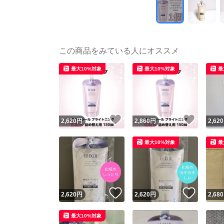
この商品をみている人にオススメ
最大10%対象
最大10%対象
最
いいね！
いいね
2,620
円
2,860
円
2,620
最大10%対象
最
いいね！
いいね
2,620
円
2,620
円
2,680
最大10%対象