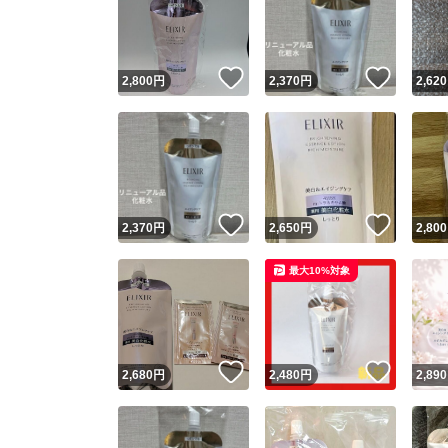
いいね！
いいね
2,800
円
2,370
円
2,620
いいね！
いいね
2,370
円
2,650
円
2,800
Yaho
最大10%対象
安心取引
安心
いいね！
いいね
2,680
円
2,480
円
2,890
取引実績
取引