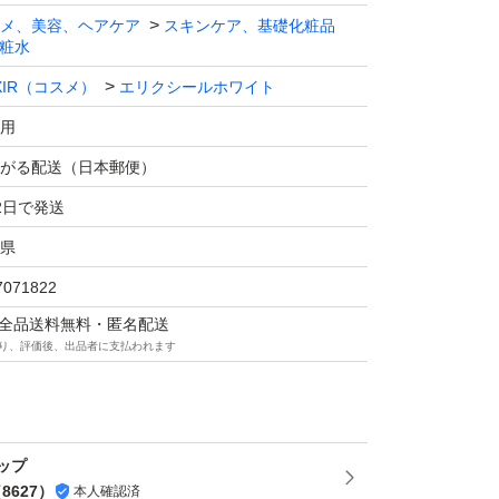
ませ。
メ、美容、ヘアケア
スキンケア、基礎化粧品
粧水
IXIR（コスメ）
エリクシールホワイト
でには発送いたしますが、
用
ては、
どかかる場合がございます。
がる配送（日本郵便）
さいませ。
2日で発送
県
がとうございます。
7071822
願いいたします。
マは全品送料無料・匿名配送
り、評価後、出品者に支払われます
ト ブライトニングローション ca（しっとり
l
R（コスメ） エリクシールホワイト
ップ
化粧水
（
8627
）
本人確認済