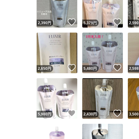
他フ
いいね！
いいね
2,390
円
5,379
円
2,590
スピード
※このバッ
スピ
いいね！
いいね
2,650
円
5,480
円
2,598
スピ
安心
いいね！
いいね
5,980
円
2,430
円
3,500