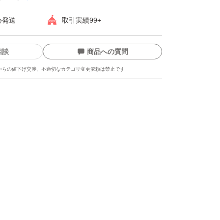
、ソバカス
心発送
取引実績99+
ハリ、弾力
相談
商品への質問
ュアリー
からの値下げ交渉、不適切なカテゴリ変更依頼は禁止です
め替え
ます