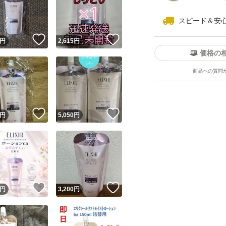
お肌の悩み：シミ
スピード＆安
成分：コラーゲン
！
いいね！
いいね！
円
2,615
円
使用感：保湿 肌の
価格の
ジャンル：ラグジ
商品への質問
本体/詰め替え：詰
本数：1本
ユーザーの実績について
セット/単品：単品
！
いいね！
いいね！
円
5,050
円
o!フリマが定めた一定の基準を満たしたユーザーにバッジを付与しています
出品者
この商品の情報をコピーします
取引出品者
Yahoo!フリマの基準をクリアした安心・安全なユーザーです
！
いいね！
いいね！
商品画像の
無断転載は禁止
されています
円
3,200
円
コピーされた情報は
必ずご自身の商品に合わせて編集
してください
コピーは
1商品につき1回
です
実績◯+
このユーザーはYahoo!フリマの取引を完了させた実績があり