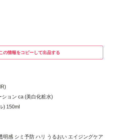
この情報をコピーして出品する
R)
ション ca (美白化粧水)
 150ml
透明感 シミ予防 ハリ うるおい エイジングケア