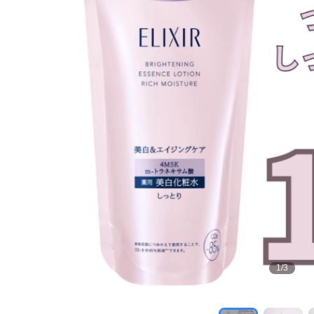
1
/
3