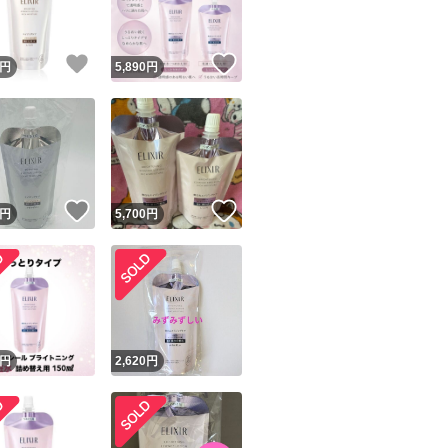
！
いいね！
いいね！
円
5,890
円
！
いいね！
いいね！
円
5,700
円
円
2,620
円