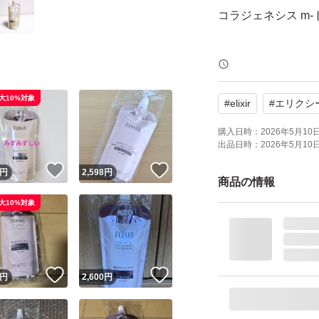
コラジェネシス m-
■商品状態：新品未
■購入年月：2026年
大10%対象
#
elixir
#
エリクシ
☆即購入大歓迎☆
購入日時：
2026年5月10日 
出品日時：
2026年5月10日 
！
いいね！
いいね！
円
2,598
円
商品の再出品をご
商品の情報
大10%対象
他にもセットを出
プロフィールから
！
いいね！
いいね！
円
2,600
円
さらにたくさんご
お値引きされた専