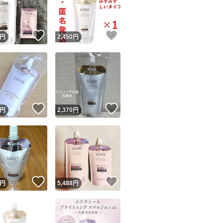
商品情報コピー機
リマ実績◯+
このユーザーは他フリマサービスでの取引実績があります
！
いいね！
いいね！
円
2,450
円
出品ページへ
&安心発送
キャンセル
ジは実績に基づく表示であり、発送を保証しているものではありません
このユーザーは高頻度で24時間以内＆設定した発送日数内に
ード＆安心発送
ます
！
いいね！
いいね！
円
2,370
円
ード発送
このユーザーは高頻度で24時間以内に発送しています
発送
このユーザーは設定した発送日数内に発送しています
！
いいね！
いいね！
円
5,488
円