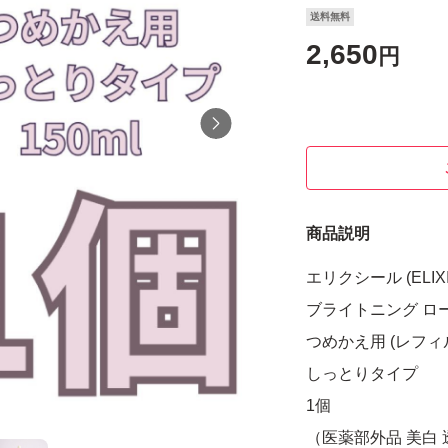
送料無料
2,650
円
商品説明
エリクシール (ELIXI
ブライトニング ロー
つめかえ用 (レフィル)
しっとりタイプ
1個
（医薬部外品 美白 