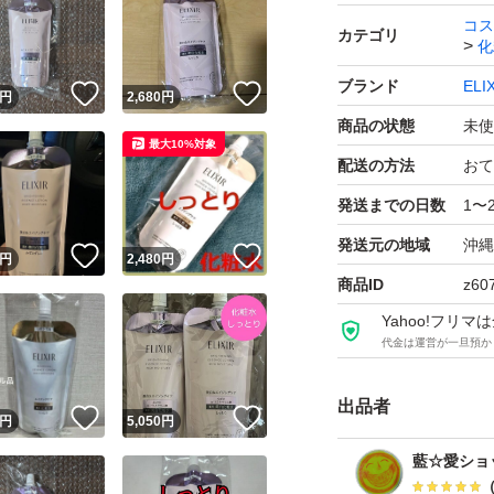
コメントください
コス
カテゴリ
化
ブランド
EL
！
いいね！
いいね！
ご購入日の翌日ま
円
2,680
円
商品の状態
未使
配送の状況によっ
最大10%対象
到着まで一週間ほ
配送の方法
おて
どうかご了承くだ
発送までの日数
1〜
発送元の地域
沖縄
！
いいね！
いいね！
円
2,480
円
ご覧いただきあり
商品ID
z60
どうぞよろしくお
Yahoo!フリ
代金は運営が一旦預か
エリクシールホワイ
出品者
タイプ）詰替/150m
！
いいね！
いいね！
円
5,050
円
ブランド：ELIXI
藍☆愛ショ
化粧水種類：一般