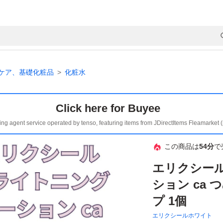
ケア、基礎化粧品
化粧水
Click here for Buyee
ing agent service operated by tenso, featuring items from JDirectItems Fleamarket 
この商品は
54分
で
エリクシール
ション ca
プ 1個
エリクシールホワイト