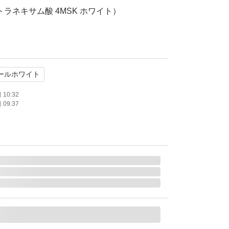
トラネキサム酸 4MSK ホワイト）
開封
05月
ールホワイト
10:32
09:37
希望の方はコメントくださいませ。
品しています。
ご覧くださいませ。
購入希望の方には、
用ページをお作りいたします。