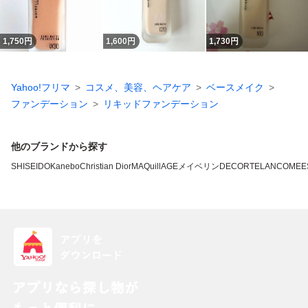
1,750
円
1,600
円
1,730
円
Yahoo!フリマ
コスメ、美容、ヘアケア
ベースメイク
ファンデーション
リキッドファンデーション
他のブランドから探す
SHISEIDO
Kanebo
Christian Dior
MAQuillAGE
メイベリン
DECORTE
LANCOME
E