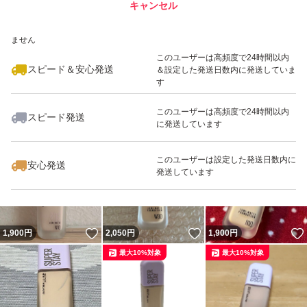
キャンセル
スピード&安心発送
いいね！
いいね！
1,600
※このバッジは実績に基づく表示であり、発送を保証しているものではあり
円
1,790
円
1,850
円
ません
最大10%対象
最大10%対象
このユーザーは高頻度で24時間以内
スピード＆安心発送
＆設定した発送日数内に発送していま
す
このユーザーは高頻度で24時間以内
スピード発送
に発送しています
いいね！
いいね！
1,790
円
1,800
円
2,100
円
最大10%対象
最大10%対象
このユーザーは設定した発送日数内に
安心発送
発送しています
いいね！
いいね！
1,900
円
2,050
円
1,900
円
最大10%対象
最大10%対象