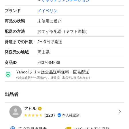
リキッドファンデーション
ブランド
メイベリン
商品の状態
未使用に近い
配送の方法
おてがる配送（ヤマト運輸）
発送までの日数
2〜3日で発送
発送元の地域
岡山県
商品ID
z607064888
Yahoo!フリマは全品送料無料・匿名配送
代金は運営が一旦預かり、評価後、出品者に支払われます
出品者
アヒル
（
123
）
本人確認済