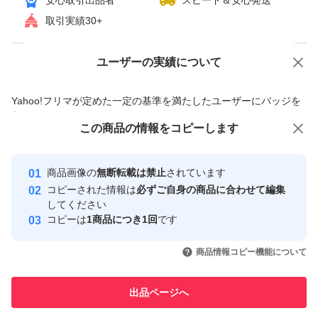
安心取引出品者
スピード＆安心発送
取引実績30+
ユーザーの実績について
価格の相談
商品への質問
商品への質問からの値下げ交渉、不適切なカテゴリ変更依頼は禁止です
Yahoo!フリマが定めた一定の基準を満たしたユーザーにバッジを
付与しています
この商品をみている人にオススメ
この商品の情報をコピーします
安心取引出品者
最大10%対象
最大10%対象
Yahoo!フリマの基準をクリアした安
安心取引出品者
商品画像の
無断転載は禁止
されています
心・安全なユーザーです
コピーされた情報は
必ずご自身の商品に合わせて編集
取引実績
してください
コピーは
1商品につき1回
です
このユーザーはYahoo!フリマの取
取引実績◯+
いいね！
いいね！
1,790
円
1,800
円
1,990
円
引を完了させた実績があります
商品情報コピー機能について
最大10%対象
最大10%対象
このユーザーは他フリマサービス
他フリマ実績◯+
出品ページへ
での取引実績があります