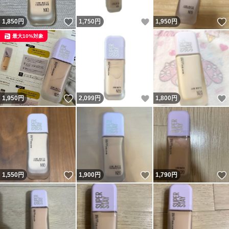
いいね！
いいね！
1,850
円
1,750
円
1,950
円
最大10%対象
いいね！
いいね！
1,950
円
2,099
円
1,800
円
いいね！
いいね！
1,550
円
1,900
円
1,790
円