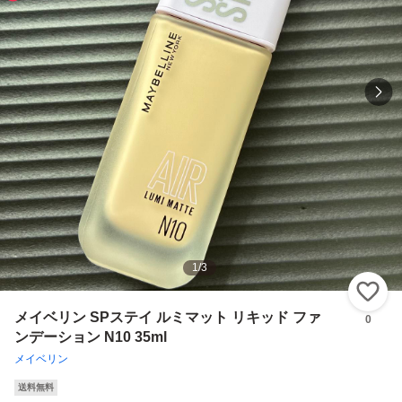
1
/
3
い
メイベリン SPステイ ルミマット リキッド ファ
0
ンデーション N10 35ml
メイベリン
送料無料