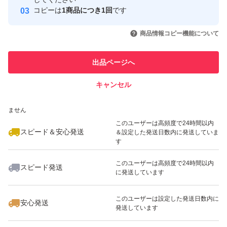
コピーは
1商品につき1回
です
ってください。
このユーザーはYahoo!フリマの取
取引実績◯+
いいね！
いいね！
1,950
円
5,880
円
14,800
円
引を完了させた実績があります
※輸送時の揺れで濾材同士が擦れて粉が出たり、割れる場
商品情報コピー機能について
合がありますが、濾過機能に影響はありません。郵送時の
このユーザーは他フリマサービス
他フリマ実績◯+
出品ページへ
割れは返金、返品対応が出来かねますので、ご了承くださ
での取引実績があります
い。
キャンセル
スピード&安心発送
ご覧いただきありがとうございます。
いいね！
いいね！
7,850
※このバッジは実績に基づく表示であり、発送を保証しているものではあり
円
7,850
円
7,850
円
ません
このユーザーは高頻度で24時間以内
濾過材 ろ材 水槽 セラミックス 棒状ろ材 淡水・海水対応
スピード＆安心発送
＆設定した発送日数内に発送していま
す
多孔質 バクテリア アクアリウム 水質改善
このユーザーは高頻度で24時間以内
スピード発送
に発送しています
いいね！
いいね！
14,800
円
14,800
円
2,222
円
このユーザーは設定した発送日数内に
安心発送
発送しています