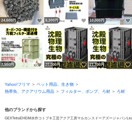
いいね！
いいね！
24,000
円
6,300
円
10,000
円
いいね！
いいね！
7,500
円
20,000
円
21,700
円
Yahoo!フリマ
ペット用品、生き物
熱帯魚、アクアリウム用品
フィルター、ポンプ、ろ材
ろ材
他のブランドから探す
GEX
Tetra
EHEIM
水作
コトブキ工芸
アクア工房
マルカン
スドー
アズージャパン
Lea