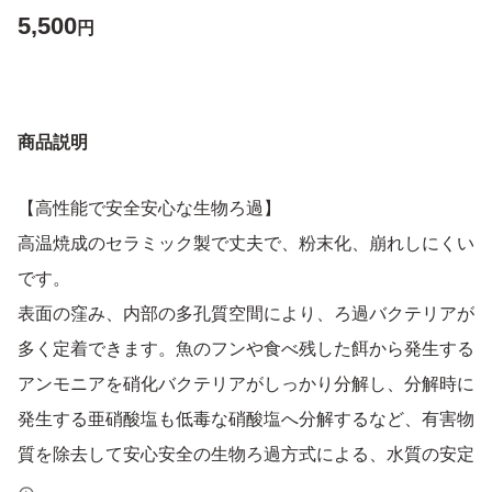
5,500
円
商品説明
【高性能で安全安心な生物ろ過】
高温焼成のセラミック製で丈夫で、粉末化、崩れしにくい
です。
表面の窪み、内部の多孔質空間により、ろ過バクテリアが
多く定着できます。魚のフンや食べ残した餌から発生する
アンモニアを硝化バクテリアがしっかり分解し、分解時に
発生する亜硝酸塩も低毒な硝酸塩へ分解するなど、有害物
質を除去して安心安全の生物ろ過方式による、水質の安定
化・魚にとっての健康的な環境作りに役立ちます。