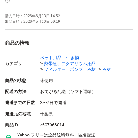
水換えなどのメンテナンスの手間を大幅に削減できます。
購入日時：
2026年6月13日 14:52
出品日時：
2026年5月10日 09:19
【レイアウトのしやすさ】
四角棒状で、スペースの無駄がなく、レイアウトがしやす
商品の情報
いです。外周の窪は、ろ材同士を並べたときに、空洞とな
ペット用品、生き物
り、密集配置しても通水性の確保ができる作りになってい
カテゴリ
熱帯魚、アクアリウム用品
ます。中央に大きな穴が空いているので目詰まりしにくい
フィルター、ポンプ、ろ材
ろ材
設計になっています。
商品の状態
未使用
配送の方法
おてがる配送（ヤマト運輸）
【水質に影響を与えない中性素材】
発送までの日数
3〜7日で発送
水質に影響を与えない中性素材となり、淡水・海水両対応
発送元の地域
千葉県
でございます。
商品ID
z607063014
アルカリ性、弱酸性環境でも使用可能です。
Yahoo!フリマは全品送料無料・匿名配送