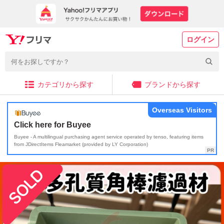
ログイン
カテゴリから探す
ブランドから探す
Overseas Visitors
Click here for Buyee
Buyee - A multilingual purchasing agent service operated by tenso, featuring items
from JDirectItems Fleamarket (provided by LY Corporation)