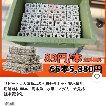
1
/
14
い
リピート大人気商品多孔質セラミック製水槽池
1
用濾過材 66本 海水魚 水草 メダカ 金魚錦
鯉水質浄化
送料無料