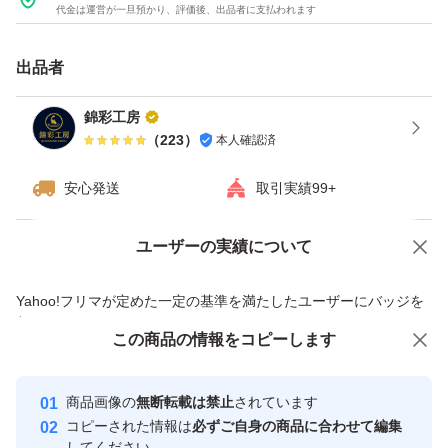
代金は運営が一旦預かり、評価後、出品者に支払われます
【サイズ】：長さ約95mm、幅・高さ約25mm
【入数】：66本
出品者
【材質】セラミックス
錦彩工房
【仕様】淡水・海水対応
（
223
）
本人確認済
安心発送
取引実績99+
20本 1950円 送料無料（98円/本）
66本 5880円 送料無料 (89円/本)
ユーザーの実績について
価格の相談
商品への質問
100本 7850円 送料無料 (79円/本)
200本 14800円 送料無料 (74円/本)
商品への質問からの値下げ交渉、不適切なカテゴリ変更依頼は禁止です
Yahoo!フリマが定めた一定の基準を満たしたユーザーにバッジを
付与しています
この商品をみている人にオススメ
この商品の情報をコピーします
安心取引出品者
【注意点】
※使用前によく洗ってください。
Yahoo!フリマの基準をクリアした安
安心取引出品者
商品画像の
無断転載は禁止
されています
心・安全なユーザーです
※ろ材に詰まった汚れは定期的に洗浄してください。飼育
コピーされた情報は
必ずご自身の商品に合わせて編集
水または飼育水と温度を合わせカルキ抜きした水道水で洗
取引実績
してください