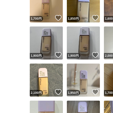
他フ
いいね！
いいね
1,700
円
1,850
円
1,600
スピード
※このバッ
スピ
いいね！
いいね
1,900
円
1,900
円
2,000
スピ
安心
いいね！
いいね
2,100
円
1,950
円
1,700