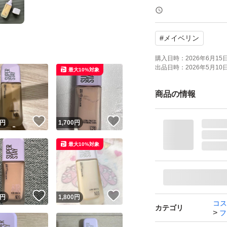
神経質な方はご遠
#
メイベリン
購入日時：
2026年6月15日 
出品日時：
2026年5月10日 
最大10%対象
商品の情報
！
いいね！
いいね！
円
1,700
円
最大10%対象
！
いいね！
いいね！
円
1,800
円
コス
カテゴリ
フ