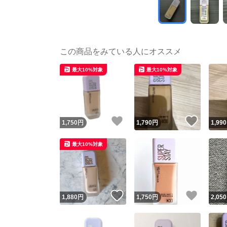
この商品をみている人にオススメ
最大10%対象
最大10%対象
いいね！
いいね
1,750
円
1,790
円
1,990
最大10%対象
いいね！
いいね
1,880
円
1,750
円
2,050