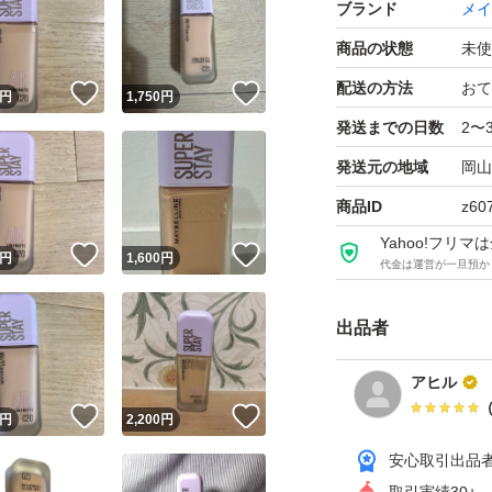
ブランド
メイ
商品の状態
未使
配送の方法
おて
！
いいね！
いいね！
円
1,750
円
発送までの日数
2〜
発送元の地域
岡山
商品ID
z60
Yahoo!フリ
！
いいね！
いいね！
円
1,600
円
代金は運営が一旦預か
出品者
アヒル
！
いいね！
いいね！
円
2,200
円
安心取引出品