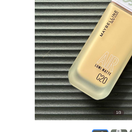
1
/
3