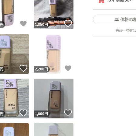
取引実績30+
価格の
！
いいね！
いいね！
円
1,850
円
商品への質問
ユーザーの実績について
！
いいね！
いいね！
円
2,200
円
o!フリマが定めた一定の基準を満たしたユーザーにバッジを付与しています
出品者
この商品の情報をコピーします
取引出品者
Yahoo!フリマの基準をクリアした安心・安全なユーザーです
！
いいね！
いいね！
商品画像の
無断転載は禁止
されています
円
1,800
円
コピーされた情報は
必ずご自身の商品に合わせて編集
してください
コピーは
1商品につき1回
です
実績◯+
このユーザーはYahoo!フリマの取引を完了させた実績があり