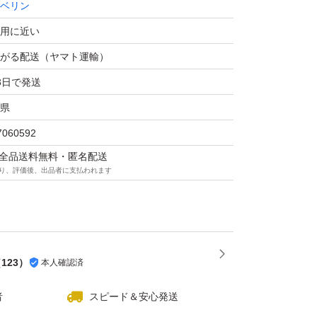
ベリン
用に近い
がる配送（ヤマト運輸）
3日で発送
県
7060592
マは全品送料無料・匿名配送
り、評価後、出品者に支払われます
（
123
）
本人確認済
者
スピード＆安心発送