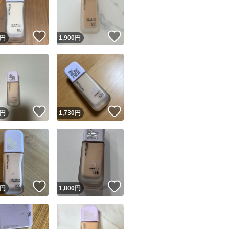
商品情報コピー機
リマ実績◯+
このユーザーは他フリマサービスでの取引実績があります
！
いいね！
いいね！
円
1,900
円
出品ページへ
&安心発送
キャンセル
ジは実績に基づく表示であり、発送を保証しているものではありません
このユーザーは高頻度で24時間以内＆設定した発送日数内に
ード＆安心発送
ます
！
いいね！
いいね！
円
1,730
円
ード発送
このユーザーは高頻度で24時間以内に発送しています
発送
このユーザーは設定した発送日数内に発送しています
！
いいね！
いいね！
円
1,800
円