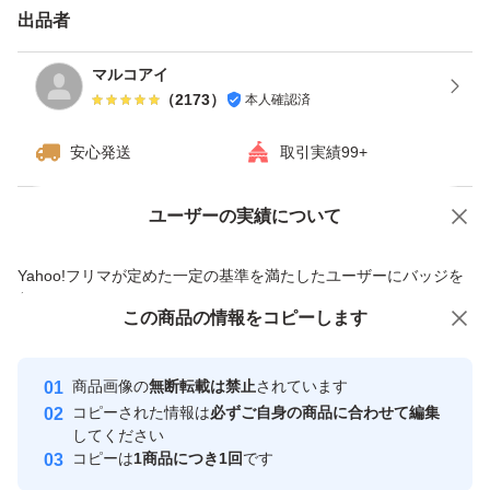
出品者
マルコアイ
（
2173
）
本人確認済
安心発送
取引実績99+
ユーザーの実績について
価格の相談
商品への質問
商品への質問からの値下げ交渉、不適切なカテゴリ変更依頼は禁止です
Yahoo!フリマが定めた一定の基準を満たしたユーザーにバッジを
付与しています
この商品をみている人にオススメ
この商品の情報をコピーします
安心取引出品者
最大10%対象
最大10%対象
Yahoo!フリマの基準をクリアした安
安心取引出品者
商品画像の
無断転載は禁止
されています
心・安全なユーザーです
コピーされた情報は
必ずご自身の商品に合わせて編集
取引実績
してください
コピーは
1商品につき1回
です
このユーザーはYahoo!フリマの取
取引実績◯+