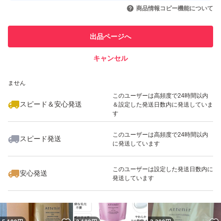
いいね！
いいね！
3,100
円
3,500
円
3,100
円
引を完了させた実績があります
商品情報コピー機能について
最大10%対象
最大10%対象
最大10%対象
このユーザーは他フリマサービス
他フリマ実績◯+
出品ページへ
での取引実績があります
キャンセル
スピード&安心発送
いいね！
いいね！
3,100
※このバッジは実績に基づく表示であり、発送を保証しているものではあり
円
3,100
円
6,100
円
ません
最大10%対象
最大10%対象
このユーザーは高頻度で24時間以内
スピード＆安心発送
＆設定した発送日数内に発送していま
す
このユーザーは高頻度で24時間以内
スピード発送
に発送しています
いいね！
いいね！
3,200
円
5,100
円
3,100
円
このユーザーは設定した発送日数内に
安心発送
発送しています