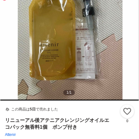
1
/
1
この商品は
5日
で売れました
い
リニューアル後アテニアクレンジングオイルエ
0
コパック無香料1個 ポンプ付き
Attenir