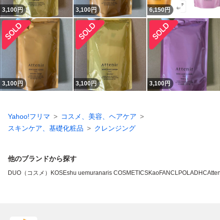
3,100
円
3,100
円
6,150
円
3,100
円
3,100
円
3,100
円
Yahoo!フリマ
コスメ、美容、ヘアケア
スキンケア、基礎化粧品
クレンジング
他のブランドから探す
DUO（コスメ）
KOSE
shu uemura
naris COSMETICS
Kao
FANCL
POLA
DHC
Atten