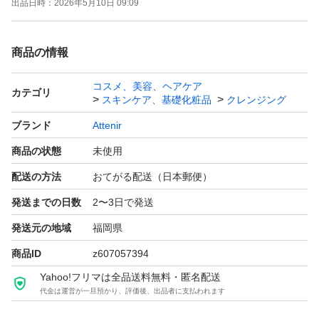
出品日時：
2026年5月10日 09:09
商品の情報
コスメ、美容、ヘアケア
カテゴリ
スキンケア、基礎化粧品
クレンジング
ブランド
Attenir
商品の状態
未使用
配送の方法
おてがる配送（日本郵便）
発送までの日数
2〜3日で発送
発送元の地域
福岡県
商品ID
z607057394
Yahoo!フリマは全品送料無料・匿名配送
代金は運営が一旦預かり、評価後、出品者に支払われます