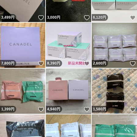
いいね！
いいね！
3,499
円
3,000
円
6,120
円
いいね！
いいね！
7,800
円
8,390
円
2,600
円
いいね！
いいね！
1,399
円
4,940
円
1,580
円