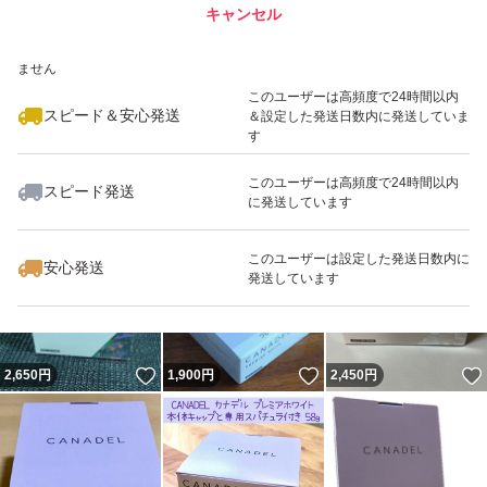
キャンセル
スピード&安心発送
いいね！
いいね！
1,888
※このバッジは実績に基づく表示であり、発送を保証しているものではあり
円
1,888
円
3,600
円
ません
このユーザーは高頻度で24時間以内
スピード＆安心発送
＆設定した発送日数内に発送していま
す
このユーザーは高頻度で24時間以内
スピード発送
に発送しています
いいね！
いいね！
2,200
円
2,800
円
2,000
円
このユーザーは設定した発送日数内に
安心発送
発送しています
いいね！
いいね！
2,650
円
1,900
円
2,450
円