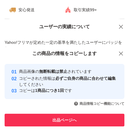
安心発送
取引実績99+
ユーザーの実績について
価格の相談
商品への質問
商品への質問からの値下げ交渉、不適切なカテゴリ変更依頼は禁止です
Yahoo!フリマが定めた一定の基準を満たしたユーザーにバッジを
付与しています
この商品をみている人にオススメ
この商品の情報をコピーします
安心取引出品者
最大10%対象
Yahoo!フリマの基準をクリアした安
安心取引出品者
商品画像の
無断転載は禁止
されています
心・安全なユーザーです
コピーされた情報は
必ずご自身の商品に合わせて編集
取引実績
してください
コピーは
1商品につき1回
です
このユーザーはYahoo!フリマの取
取引実績◯+
いいね！
いいね！
1,860
円
1,890
円
1,890
円
引を完了させた実績があります
商品情報コピー機能について
このユーザーは他フリマサービス
他フリマ実績◯+
出品ページへ
での取引実績があります