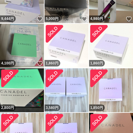
いいね！
いいね！
9,444
円
5,000
円
4,980
円
いいね！
4,100
円
1,860
円
1,860
円
2,800
円
3,580
円
1,850
円