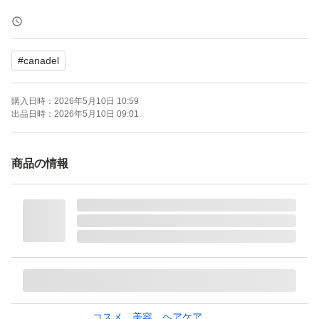
CANADEL カナデル プレミアホワイト つけかえ用レフィ
ル 58g つめかえ 詰替え 詰め替え 付け替え リフィル
#
canadel
ブランド：CANADEL
購入日時：
2026年5月10日 10:59
出品日時：
2026年5月10日 09:01
商品の情報
コスメ、美容、ヘアケア