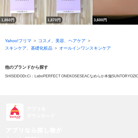
1,860
円
1,870
円
3,600
円
Yahoo!フリマ
コスメ、美容、ヘアケア
スキンケア、基礎化粧品
オールインワンスキンケア
他のブランドから探す
SHISEIDO
Dr.Ci：Labo
PERFECT ONE
KOSE
SEAC
なめらか本舗
SUNTORY
OZI