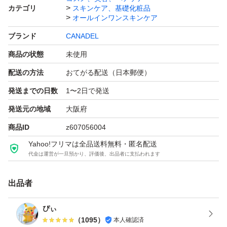
カテゴリ
スキンケア、基礎化粧品
オールインワンスキンケア
ブランド
CANADEL
商品の状態
未使用
配送の方法
おてがる配送（日本郵便）
発送までの日数
1〜2日で発送
発送元の地域
大阪府
商品ID
z607056004
Yahoo!フリマは全品送料無料・匿名配送
代金は運営が一旦預かり、評価後、出品者に支払われます
出品者
ぴぃ
（
1095
）
本人確認済