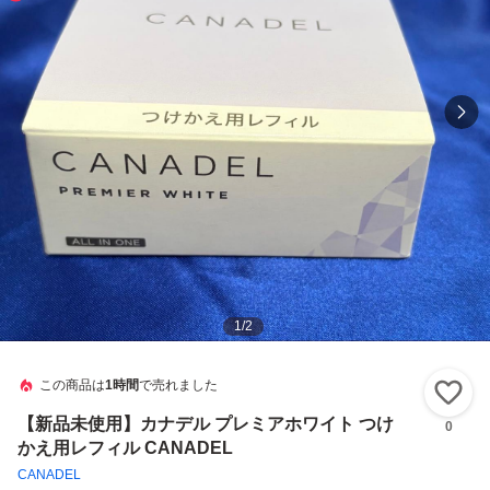
1
/
2
この商品は
1時間
で売れました
い
【新品未使用】カナデル プレミアホワイト つけ
0
かえ用レフィル CANADEL
CANADEL