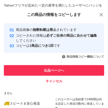
商品への質問からの値下げ交渉、不適切なカテゴリ変更依頼は禁止です
Yahoo!フリマが定めた一定の基準を満たしたユーザーにバッジを
付与しています
この商品をみている人にオススメ
この商品の情報をコピーします
安心取引出品者
最大10%対象
Yahoo!フリマの基準をクリアした安
安心取引出品者
商品画像の
無断転載は禁止
されています
心・安全なユーザーです
コピーされた情報は
必ずご自身の商品に合わせて編集
取引実績
してください
コピーは
1商品につき1回
です
このユーザーはYahoo!フリマの取
取引実績◯+
いいね！
いいね！
910
円
1,000
円
1,180
円
引を完了させた実績があります
商品情報コピー機能について
最大10%対象
最大10%対象
このユーザーは他フリマサービス
他フリマ実績◯+
出品ページへ
での取引実績があります
キャンセル
スピード&安心発送
いいね！
いいね！
1,000
※このバッジは実績に基づく表示であり、発送を保証しているものではあり
円
1,700
円
1,890
円
ません
このユーザーは高頻度で24時間以内
スピード＆安心発送
＆設定した発送日数内に発送していま
す