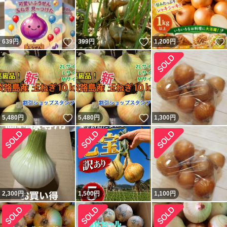
いいね！
いいね！
639
円
399
円
1,200
円
いいね！
いいね！
5,480
円
5,480
円
1,300
円
2,300
円
1,500
円
1,100
円