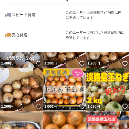
このユーザーは高頻度で24時間以内
スピード発送
に発送しています
いいね！
いいね！
1,000
円
1,200
円
1,650
円
最大10%対象
このユーザーは設定した発送日数内に
安心発送
発送しています
いいね！
いいね！
1,480
円
1,200
円
1,200
円
いいね！
いいね！
1,200
円
1,000
円
1,630
円