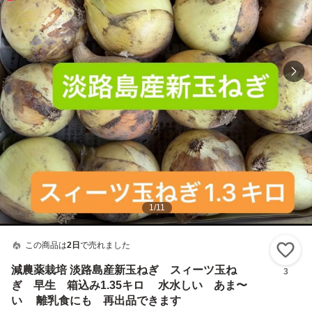
1
/
11
この商品は
2日
で売れました
い
減農薬栽培 淡路島産新玉ねぎ スィーツ玉ね
3
ぎ 早生 箱込み1.35キロ 水水しい あま〜
い 離乳食にも 再出品できます