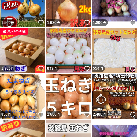
いいね！
いいね！
1,500
円
1,630
円
1,800
円
最大10%対象
いいね！
いいね！
1,980
円
899
円
550
円
いいね！
いいね！
850
円
1,600
円
2,400
円