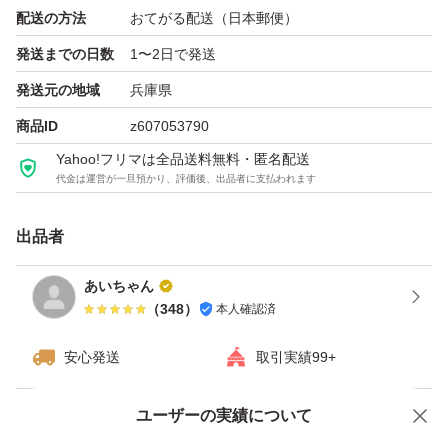
配送の方法
おてがる配送（日本郵便）
風通しの良い場所、冷蔵庫等にて１カ月以上はもつかと思
発送までの日数
1〜2日で発送
います(^^)
発送元の地域
兵庫県
商品ID
z607053790
Yahoo!フリマは全品送料無料・匿名配送
代金は運営が一旦預かり、評価後、出品者に支払われます
出品者
あいちゃん
（
348
）
本人確認済
安心発送
取引実績99+
ユーザーの実績について
価格の相談
商品への質問