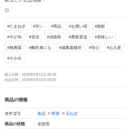
新鮮で、柔らかく、甘く、水々しく、加熱にて甘さが増
し、色んな用途で美味しく食べられます♪
#
たまねぎ
#
甘い
#
秀品
#
お買い得
#
新鮮
商品:淡路島新玉ねぎ
品種:早生 七宝
#
今が旬
#
安全
#
淡路島
#
農家直送
#
美味しい
内容: 箱込み1.3キロです。収穫後に少し乾燥させて梱包致
#
無農薬
#
離乳食にも
#
減農薬栽培
#
安心
#
お土産
しました。お写真はイメージです。
#
小さめ
サイズ:Sサイズ前後で食べ切りサイズですm(_ _)m
産地:兵庫県南あわじ市
購入日時：
2026年5月12日 08:39
出品日時：
2026年5月10日 08:55
確認事項
当時か翌日発送予定です
商品の情報
保存性を高める為に土が付着した状態での発送になりま
す。
カテゴリ
食品
野菜
玉ねぎ
ですが、薄皮剥くと綺麗な玉ねぎになりますのでご安心く
商品の状態
未使用
ださい^_^