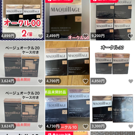
いいね！
いいね！
4,899
円
2,499
円
9,200
円
いいね！
いいね！
3,624
円
4,700
円
4,850
円
いいね！
いいね！
3,624
円
4,730
円
3,300
円
最大10%対象