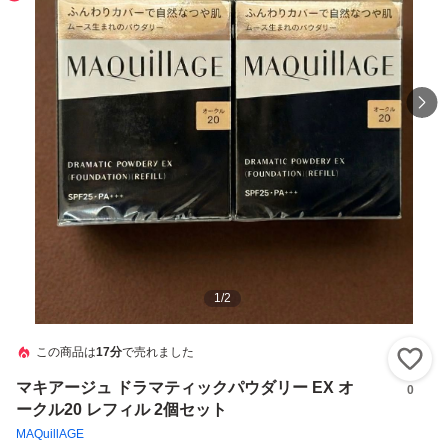
1
/
2
この商品は
17分
で売れました
い
マキアージュ ドラマティックパウダリー EX オ
0
ークル20 レフィル 2個セット
MAQuillAGE