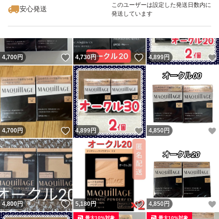
このユーザーは設定した発送日数内に
安心発送
発送しています
いいね！
いいね！
4,700
円
4,730
円
4,899
円
いいね！
いいね！
4,700
円
4,899
円
4,850
円
いいね！
いいね！
4,800
円
5,180
円
4,850
円
最大10%対象
最大10%対象