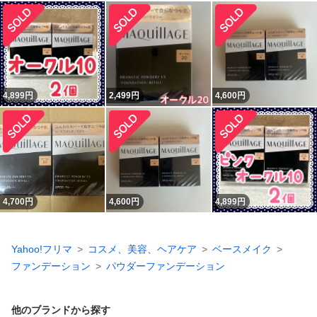
4,899
円
2,499
円
4,600
円
4,700
円
4,600
円
4,899
円
Yahoo!フリマ
コスメ、美容、ヘアケア
ベースメイク
ファンデーション
パウダーファンデーション
他のブランドから探す