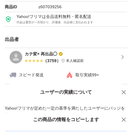
商品ID
z607039256
Yahoo!フリマは全品送料無料・匿名配送
代金は運営が一旦預かり、評価後、出品者に支払われます
出品者
カテ変× 再出品◯
（
3759
）
本人確認前
スピード発送
取引実績99+
ユーザーの実績について
価格の相談
商品への質問
商品への質問からの値下げ交渉、不適切なカテゴリ変更依頼は禁止です
Yahoo!フリマが定めた一定の基準を満たしたユーザーにバッジを
付与しています
この商品をみている人にオススメ
この商品の情報をコピーします
安心取引出品者
最大10%対象
最大10%対象
最大10%対象