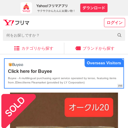
ログイン
カテゴリから探す
ブランドから探す
Overseas Visitors
Click here for Buyee
Buyee - A multilingual purchasing agent service operated by tenso, featuring items
from JDirectItems Fleamarket (provided by LY Corporation)