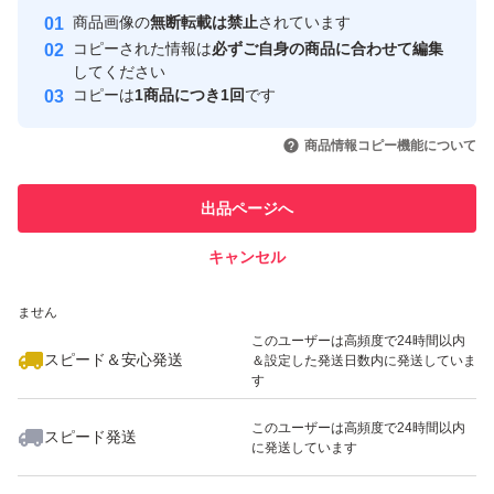
Yahoo!フリマの基準をクリアした安
安心取引出品者
商品画像の
無断転載は禁止
されています
心・安全なユーザーです
コピーされた情報は
必ずご自身の商品に合わせて編集
取引実績
してください
コピーは
1商品につき1回
です
このユーザーはYahoo!フリマの取
取引実績◯+
いいね！
いいね！
4,730
円
4,720
円
4,730
円
引を完了させた実績があります
商品情報コピー機能について
最大10%対象
最大10%対象
このユーザーは他フリマサービス
他フリマ実績◯+
出品ページへ
での取引実績があります
キャンセル
スピード&安心発送
いいね！
いいね！
4,730
※このバッジは実績に基づく表示であり、発送を保証しているものではあり
円
4,750
円
4,730
円
ません
最大10%対象
このユーザーは高頻度で24時間以内
スピード＆安心発送
＆設定した発送日数内に発送していま
す
このユーザーは高頻度で24時間以内
スピード発送
に発送しています
いいね！
いいね！
4,730
円
4,730
円
4,700
円
最大10%対象