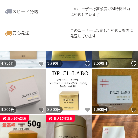
このユーザーは高頻度で24時間以内
スピード発送
に発送しています
いいね！
いいね！
6,190
円
9,800
円
6,400
円
最大10%対象
最大10%対象
このユーザーは設定した発送日数内に
安心発送
発送しています
いいね！
いいね！
4,750
円
3,790
円
7,500
円
いいね！
いいね！
9,200
円
3,300
円
6,980
円
最大10%対象
最大10%対象