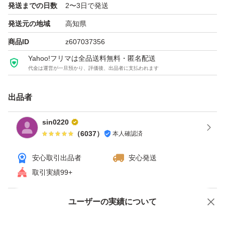
発送までの日数
2〜3日で発送
発送元の地域
高知県
商品ID
z607037356
Yahoo!フリマは全品送料無料・匿名配送
代金は運営が一旦預かり、評価後、出品者に支払われます
出品者
sin0220
（
6037
）
本人確認済
安心取引出品者
安心発送
取引実績99+
ユーザーの実績について
価格の相談
商品への質問
商品への質問からの値下げ交渉、不適切なカテゴリ変更依頼は禁止です