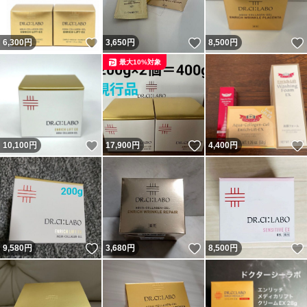
いいね！
いいね！
6,300
円
3,650
円
8,500
円
最大10%対象
いいね！
いいね！
10,100
円
17,900
円
4,400
円
いいね！
いいね！
9,580
円
3,680
円
8,500
円