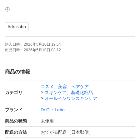
最新版
#
drcilabo
アクアコラーゲンゲル エンリッチリフト EX R
100g
購入日時：
2026年5月10日 19:54
よろしくお願いいたします。
出品日時：
2026年5月10日 08:12
120ｇから100ｇに変更になってます。
商品の情報
コスメ、美容、ヘアケア
2026.03 購入品
カテゴリ
スキンケア、基礎化粧品
オールインワンスキンケア
ブランド
Dr.Ci：Labo
商品の状態
未使用
配送の方法
おてがる配送（日本郵便）