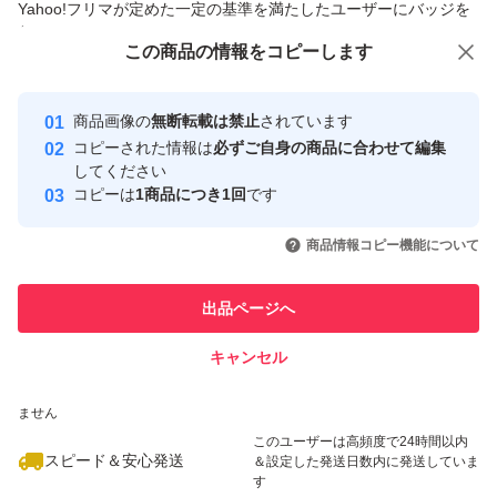
Yahoo!フリマが定めた一定の基準を満たしたユーザーにバッジを
付与しています
この商品をみている人にオススメ
この商品の情報をコピーします
安心取引出品者
最大10%対象
Yahoo!フリマの基準をクリアした安
安心取引出品者
商品画像の
無断転載は禁止
されています
心・安全なユーザーです
コピーされた情報は
必ずご自身の商品に合わせて編集
取引実績
してください
コピーは
1商品につき1回
です
このユーザーはYahoo!フリマの取
取引実績◯+
いいね！
いいね！
6,000
円
9,800
円
9,200
円
引を完了させた実績があります
商品情報コピー機能について
最大10%対象
このユーザーは他フリマサービス
他フリマ実績◯+
出品ページへ
での取引実績があります
キャンセル
スピード&安心発送
いいね！
いいね！
3,700
※このバッジは実績に基づく表示であり、発送を保証しているものではあり
円
9,100
円
9,800
円
ません
最大10%対象
このユーザーは高頻度で24時間以内
スピード＆安心発送
＆設定した発送日数内に発送していま
す