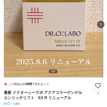
1
/
2
この商品は
11時間
で売れました
い
最新 ドクターシーラボ アクアコラーゲンゲル
1
エンリッチリフト EX R リニューアル
Dr.Ci：Labo