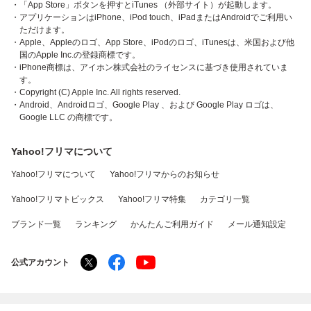
・「App Store」ボタンを押すとiTunes （外部サイト）が起動します。
・アプリケーションはiPhone、iPod touch、iPadまたはAndroidでご利用い
ただけます。
・Apple、Appleのロゴ、App Store、iPodのロゴ、iTunesは、米国および他
国のApple Inc.の登録商標です。
・iPhone商標は、アイホン株式会社のライセンスに基づき使用されていま
す。
・Copyright (C) Apple Inc. All rights reserved.
・Android、Androidロゴ、Google Play 、および Google Play ロゴは、
Google LLC の商標です。
Yahoo!フリマについて
Yahoo!フリマについて
Yahoo!フリマからのお知らせ
Yahoo!フリマトピックス
Yahoo!フリマ特集
カテゴリ一覧
ブランド一覧
ランキング
かんたんご利用ガイド
メール通知設定
公式アカウント