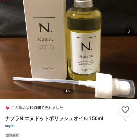
1
/
2
この商品は
10時間
で売れました
い
ナプラN.エヌドットポリッシュオイル 150ml
0
napla
送料無料