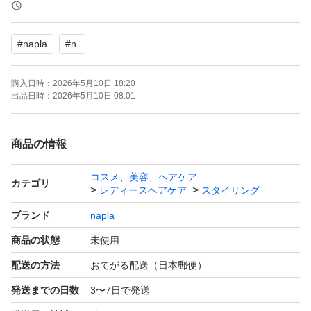
漏れ等の検品後、エアパッキン又は紙包装で送ります
#
napla
#
n.
発送までの期間を確認してから購入して下さい
購入日時：
2026年5月10日 18:20
出品日時：
2026年5月10日 08:01
理解できない方は購入控えて下さい
発送までの期間内で発送致します
商品の情報
発送の催促はご遠慮下さい
コスメ、美容、ヘアケア
カテゴリ
レディースヘアケア
スタイリング
ブランド
napla
商品の状態
未使用
配送の方法
おてがる配送（日本郵便）
発送までの日数
3〜7日で発送