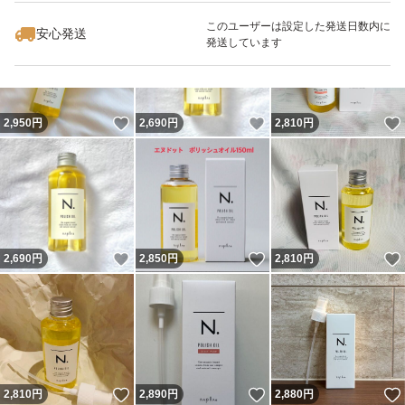
このユーザーは設定した発送日数内に
安心発送
発送しています
いいね！
いいね！
2,950
円
2,690
円
2,810
円
いいね！
いいね！
2,690
円
2,850
円
2,810
円
いいね！
いいね！
2,810
円
2,890
円
2,880
円