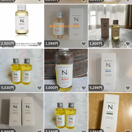
いいね！
いいね！
2,900
円
1,599
円
1,800
円
いいね！
いいね！
5,030
円
3,000
円
5,299
円