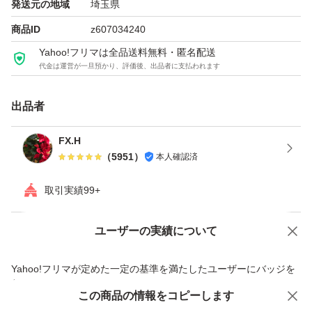
発送元の地域
埼玉県
商品ID
z607034240
Yahoo!フリマは全品送料無料・匿名配送
代金は運営が一旦預かり、評価後、出品者に支払われます
出品者
FX.H
（
5951
）
本人確認済
取引実績99+
ユーザーの実績について
価格の相談
商品への質問
商品への質問からの値下げ交渉、不適切なカテゴリ変更依頼は禁止です
Yahoo!フリマが定めた一定の基準を満たしたユーザーにバッジを
付与しています
この商品をみている人にオススメ
この商品の情報をコピーします
安心取引出品者