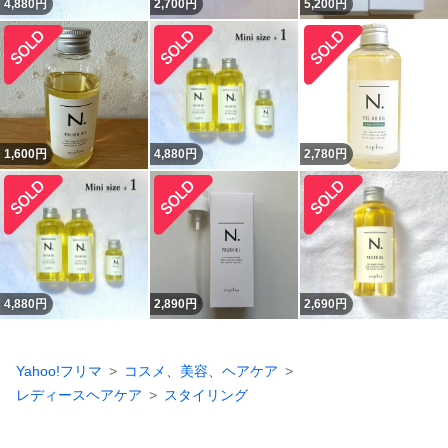
4,880
円
2,700
円
5,200
円
1,600
円
4,880
円
2,780
円
4,880
円
2,890
円
2,690
円
Yahoo!フリマ
コスメ、美容、ヘアケア
レディースヘアケア
スタイリング