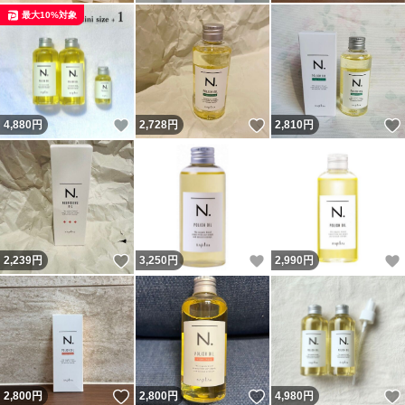
最大10%対象
いいね！
いいね！
4,880
円
2,728
円
2,810
円
いいね！
いいね！
2,239
円
3,250
円
2,990
円
いいね！
いいね！
2,800
円
2,800
円
4,980
円