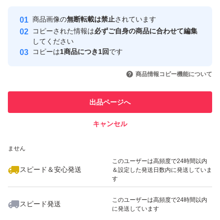
最大10%対象
最大10%対象
最大10%対象
Yahoo!フリマの基準をクリアした安
安心取引出品者
商品画像の
無断転載は禁止
されています
心・安全なユーザーです
コピーされた情報は
必ずご自身の商品に合わせて編集
取引実績
してください
コピーは
1商品につき1回
です
このユーザーはYahoo!フリマの取
取引実績◯+
いいね！
いいね！
2,790
円
2,790
円
2,790
円
引を完了させた実績があります
商品情報コピー機能について
このユーザーは他フリマサービス
他フリマ実績◯+
出品ページへ
での取引実績があります
キャンセル
スピード&安心発送
いいね！
いいね！
2,890
※このバッジは実績に基づく表示であり、発送を保証しているものではあり
円
2,890
円
2,890
円
ません
このユーザーは高頻度で24時間以内
スピード＆安心発送
＆設定した発送日数内に発送していま
す
このユーザーは高頻度で24時間以内
スピード発送
に発送しています
いいね！
いいね！
2,790
円
2,690
円
2,780
円