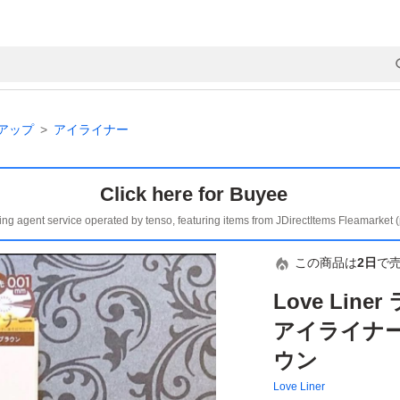
アップ
アイライナー
Click here for Buyee
ing agent service operated by tenso, featuring items from JDirectItems Fleamarket 
この商品は
2日
で
Love Lin
アイライナー
ウン
Love Liner