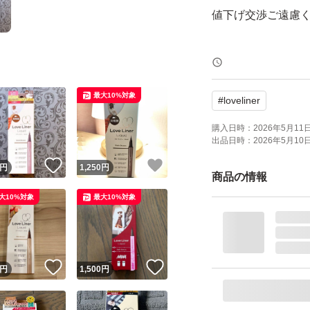
値下げ交渉ご遠慮
MAQUIA2026年6
最大10%対象
#
loveliner
ラブ・ライナー リ
ン）
購入日時：
2026年5月11日 
出品日時：
2026年5月10日 
ブランド：Love Lin
！
いいね！
いいね！
円
1,250
円
商品の情報
大10%対象
最大10%対象
！
いいね！
いいね！
円
1,500
円