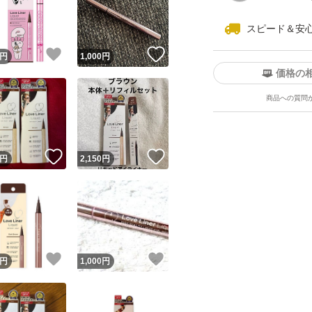
スピード＆安
！
いいね！
いいね！
円
1,000
円
価格の
商品への質問
ユーザーの実績について
！
いいね！
いいね！
円
2,150
円
o!フリマが定めた一定の基準を満たしたユーザーにバッジを付与しています
出品者
この商品の情報をコピーします
取引出品者
Yahoo!フリマの基準をクリアした安心・安全なユーザーです
！
いいね！
いいね！
商品画像の
無断転載は禁止
されています
円
1,000
円
コピーされた情報は
必ずご自身の商品に合わせて編集
してください
コピーは
1商品につき1回
です
実績◯+
このユーザーはYahoo!フリマの取引を完了させた実績があり