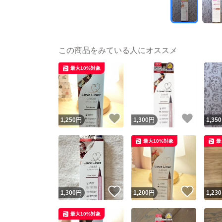
この商品をみている人にオススメ
最大10%対象
いいね！
いいね
1,250
円
1,300
円
1,350
最大10%対象
最
いいね！
いいね
1,300
円
1,200
円
1,230
最大10%対象