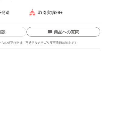
心発送
取引実績99+
相談
商品への質問
からの値下げ交渉、不適切なカテゴリ変更依頼は禁止です
ます