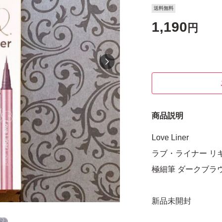
送料無料
1,190
円
商品説明
Love Liner
ラブ・ライナー リ
極細筆 ダークブラ
新品未開封