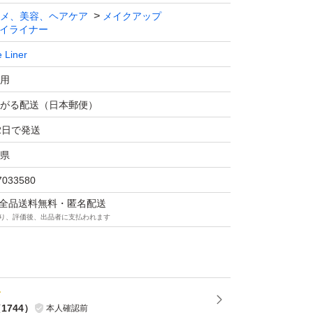
メ、美容、ヘアケア
メイクアップ
イライナー
 Liner
用
がる配送（日本郵便）
2日で発送
県
7033580
マは全品送料無料・匿名配送
り、評価後、出品者に支払われます
（
1744
）
本人確認前