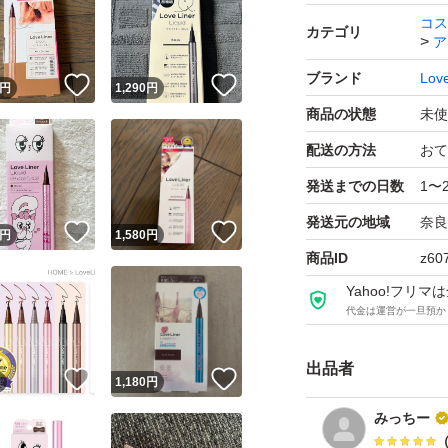
コス
カテゴリ
ア
ブランド
Love
！
いいね！
いいね！
円
1,290
円
商品の状態
未使
配送の方法
おて
発送までの日数
1〜
発送元の地域
奈良
！
いいね！
いいね！
円
1,580
円
商品ID
z60
Yahoo!フリ
代金は運営が一旦預か
出品者
！
いいね！
いいね！
円
1,180
円
みっちー