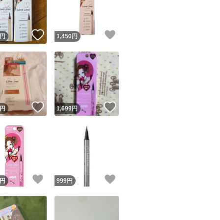
商品情報コピー機
リマ実績◯+
このユーザーは他フリマサービスでの取引実績があります
！
いいね！
いいね！
円
1,450
円
出品ページへ
&安心発送
キャンセル
ジは実績に基づく表示であり、発送を保証しているものではありません
このユーザーは高頻度で24時間以内＆設定した発送日数内に
ード＆安心発送
ます
！
いいね！
いいね！
円
1,699
円
ード発送
このユーザーは高頻度で24時間以内に発送しています
発送
このユーザーは設定した発送日数内に発送しています
！
いいね！
いいね！
円
999
円