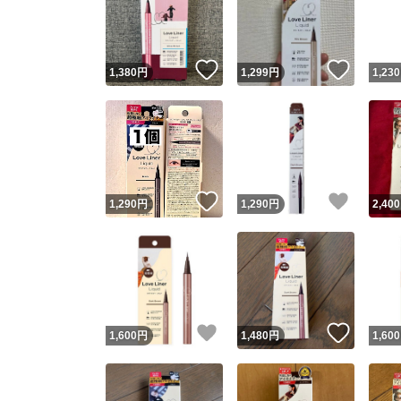
いいね！
いいね
1,380
円
1,299
円
1,230
いいね！
いいね
1,290
円
1,290
円
2,400
Yaho
安心取引
安心
いいね！
いいね
1,600
円
1,480
円
1,600
取引実績
取引