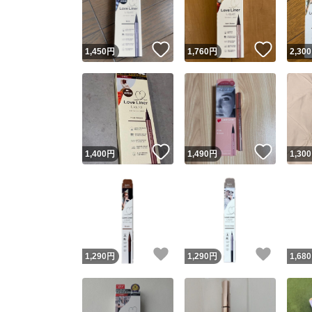
他フ
いいね！
いいね
1,450
円
1,760
円
2,300
スピード
※このバッ
スピ
いいね！
いいね
1,400
円
1,490
円
1,300
スピ
安心
いいね！
いいね
1,290
円
1,290
円
1,680