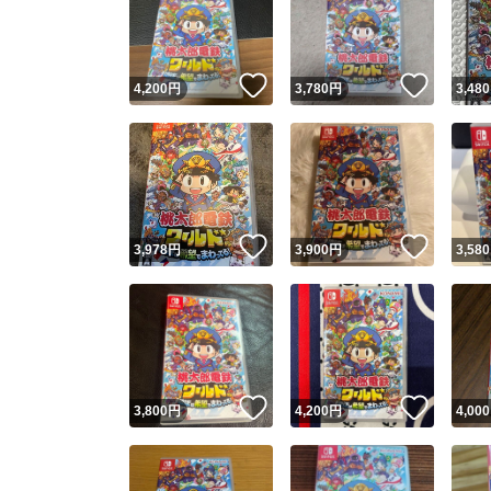
いいね！
いいね
4,200
円
3,780
円
3,480
いいね！
いいね
3,978
円
3,900
円
3,580
Yaho
安心取引
安心
いいね！
いいね
3,800
円
4,200
円
4,000
取引実績
取引