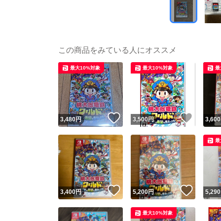
この商品をみている人にオススメ
最大10%対象
最大10%対象
最
いいね！
いいね
3,480
円
3,500
円
3,600
最
いいね！
いいね
3,400
円
5,200
円
5,290
最大10%対象