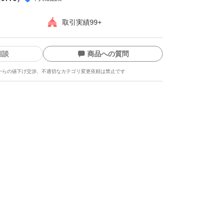
いい取引ができるよう、よろしくお願いしま
取引実績99+
相談
商品への質問
郎電鉄ワールド 〜地球は希望でまわってる!〜
からの値下げ交渉、不適切なカテゴリ変更依頼は禁止です
デジタルエンタテインメント
シミュレーション
年齢：全年齢対象
通常版
ライン対応
モード対応 テーブルモード対応 携帯モード対
：1.0 人
ます