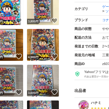
すみませんが私が
ゲー
カテゴリ
ソ
ル願いをする場合
ブランド
コナ
！
いいね！
いいね！
嫌がらせの悪いを
円
3,800
円
ってます。
商品の状態
やや
配送の方法
おて
再度返品は、すり
発送までの日数
2〜
よろしくお願い致
発送元の地域
三重
！
いいね！
いいね！
円
4,980
円
商品ID
z60
発送事故、紛失ま
Yahoo!フリ
に連絡して下さい
代金は運営が一旦預か
必ず状態を確認し
出品者
！
いいね！
いいね！
円
3,600
円
梱包は、プチプチの
ハナミ