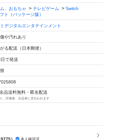
トラブルになると思う購入者様には…キャンセ
ム、おもちゃ
テレビゲーム
Switch
フト（パッケージ版）
があります。
ミデジタルエンタテインメント
つけてくる方が最近増えてきたので…本当に困
傷や汚れあり
がる配送（日本郵便）
替え防止のため行いません。
3日で発送
します。
県
7025808
た壊れた等は、申し訳ないんですが…運送会社
マは全品送料無料・匿名配送
。
り、評価後、出品者に支払われます
て発送してます。。
梱包 袋 で発送致します。
（
9775
）
本人確認済