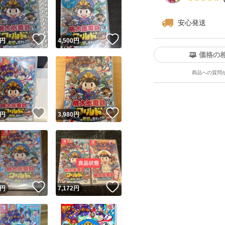
お互いに気持ちの
安心発送
す。
！
いいね！
いいね！
円
4,500
円
価格の
【Switch】桃太
商品への質問
ブランド：コナミ
ゲームジャンル：
ユーザーの実績について
ソフトウェア対象
！
いいね！
いいね！
円
3,980
円
パッケージ種類：
o!フリマが定めた一定の基準を満たしたユーザーにバッジを付与しています
オンライン：オン
出品者
プレイモード：TV
この商品の情報をコピーします
取引出品者
Yahoo!フリマの基準をクリアした安心・安全なユーザーです
応
！
いいね！
いいね！
携帯モードプレイ人数
商品画像の
無断転載は禁止
されています
円
7,172
円
コピーされた情報は
必ずご自身の商品に合わせて編集
してください
コピーは
1商品につき1回
です
実績◯+
このユーザーはYahoo!フリマの取引を完了させた実績があり