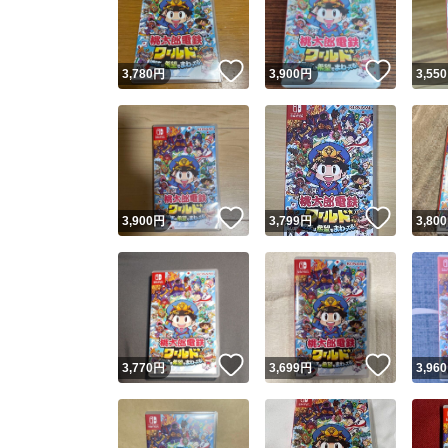
他フ
いいね！
いいね
3,780
円
3,900
円
3,550
スピード
※このバッ
スピ
いいね！
いいね
3,900
円
3,799
円
3,800
スピ
安心
いいね！
いいね
3,770
円
3,699
円
3,960