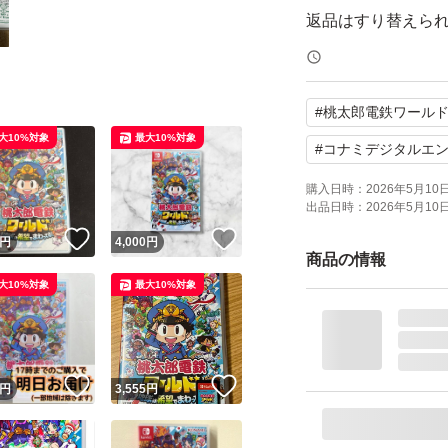
返品はすり替えら
します。
#
桃太郎電鉄ワール
あくまで中古品に
大10%対象
最大10%対象
しくお願い致しま
#
コナミデジタルエ
購入日時：
2026年5月10日 
出品日時：
2026年5月10日 
ソフトの動作確認
！
いいね！
いいね！
円
4,000
円
認してから発送し
商品の情報
大10%対象
最大10%対象
商品にも、やや傷
が気になるような
！
いいね！
いいね！
円
3,555
円
また私の悪い評価
りますが…いろん