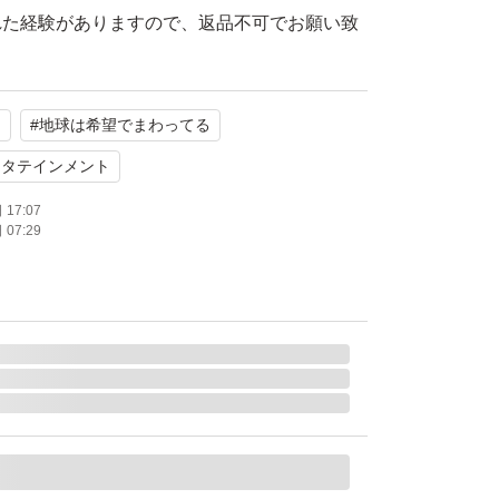
れた経験がありますので、返品不可でお願い致
ド
#
地球は希望でまわってる
なりますのでご了承下さい。。写真で確認よろ
す。
ンタテインメント
17:07
07:29
済みになります。発送する際にも、必ず動作確
ます。
や汚れありとしてますが、少しでも汚れまた傷
方はご遠慮願います。
につきましては…悪い評価見てもらったら分か
な方がいます。