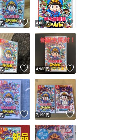
商品情報コピー機
リマ実績◯+
このユーザーは他フリマサービスでの取引実績があります
！
いいね！
いいね！
円
4,000
円
出品ページへ
&安心発送
キャンセル
ジは実績に基づく表示であり、発送を保証しているものではありません
このユーザーは高頻度で24時間以内＆設定した発送日数内に
ード＆安心発送
ます
！
いいね！
いいね！
円
4,980
円
ード発送
このユーザーは高頻度で24時間以内に発送しています
発送
このユーザーは設定した発送日数内に発送しています
！
いいね！
いいね！
円
7,190
円