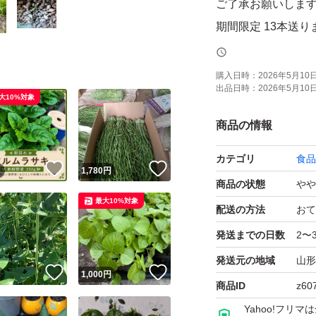
ご了承お願いしま
期間限定 13本送り
毎日成長しますの
購入日時：
2026年5月10日 
出品日時：
2026年5月10日 
大10%対象
商品の情報
カテゴリ
食品
！
いいね！
いいね！
円
1,780
円
商品の状態
やや
最大10%対象
配送の方法
おて
発送までの日数
2〜
発送元の地域
山形
！
いいね！
いいね！
円
1,000
円
商品ID
z60
Yahoo!フリ