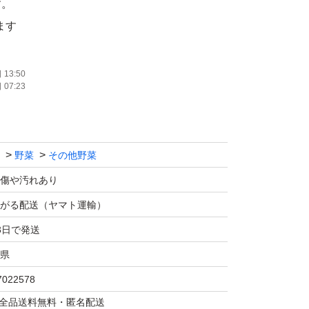
す。
ます
で画像は参考です
13:50
07:23
野菜
その他野菜
傷や汚れあり
がる配送（ヤマト運輸）
3日で発送
県
7022578
マは全品送料無料・匿名配送