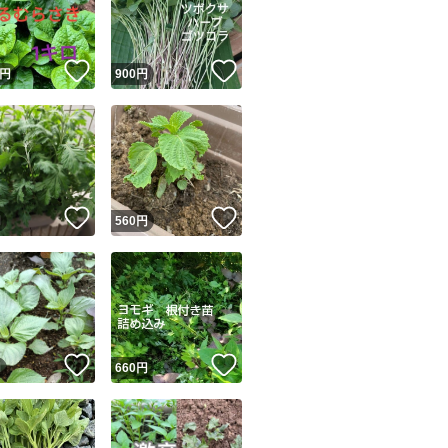
商品情報コピー機
リマ実績◯+
このユーザーは他フリマサービスでの取引実績があります
！
いいね！
いいね！
円
900
円
出品ページへ
&安心発送
キャンセル
ジは実績に基づく表示であり、発送を保証しているものではありません
このユーザーは高頻度で24時間以内＆設定した発送日数内に
ード＆安心発送
ます
！
いいね！
いいね！
円
560
円
ード発送
このユーザーは高頻度で24時間以内に発送しています
発送
このユーザーは設定した発送日数内に発送しています
！
いいね！
いいね！
円
660
円