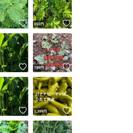
！
いいね！
いいね！
円
650
円
ユーザーの実績について
！
いいね！
いいね！
円
799
円
o!フリマが定めた一定の基準を満たしたユーザーにバッジを付与しています
出品者
この商品の情報をコピーします
取引出品者
Yahoo!フリマの基準をクリアした安心・安全なユーザーです
！
いいね！
いいね！
商品画像の
無断転載は禁止
されています
円
1,399
円
コピーされた情報は
必ずご自身の商品に合わせて編集
してください
コピーは
1商品につき1回
です
実績◯+
このユーザーはYahoo!フリマの取引を完了させた実績があり