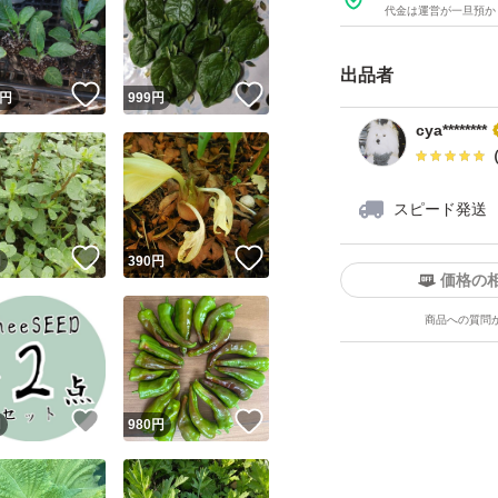
代金は運営が一旦預か
出品者
！
いいね！
いいね！
円
999
円
cya********
スピード発送
！
いいね！
いいね！
円
390
円
価格の
商品への質問
！
いいね！
いいね！
円
980
円