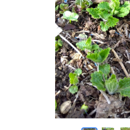
1
/
4