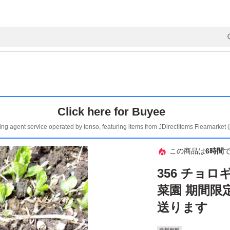
Click here for Buyee
ing agent service operated by tenso, featuring items from JDirectItems Fleamarket 
この商品は
6時間
356 チョロ
菜園 期間限
送ります