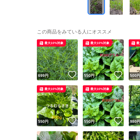
この商品をみている人にオススメ
最大10%対象
最大10%対象
最
いいね！
いいね
699
円
550
円
500
最大10%対象
最大10%対象
いいね！
いいね
550
円
550
円
980