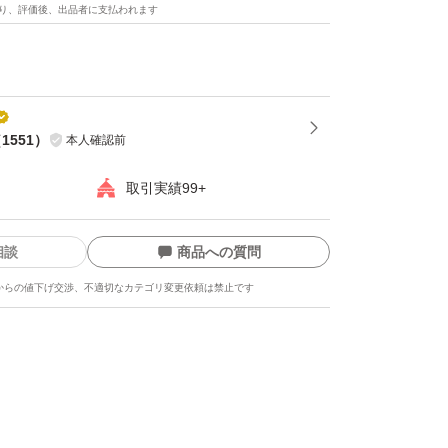
り、評価後、出品者に支払われます
（
1551
）
本人確認前
取引実績99+
相談
商品への質問
からの値下げ交渉、不適切なカテゴリ変更依頼は禁止です