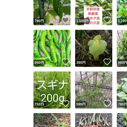
他フ
いいね！
いいね
790
円
1,500
円
1,700
スピード
※このバッ
スピ
いいね！
いいね
990
円
390
円
980
スピ
安心
いいね！
いいね
750
円
599
円
780