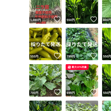
いいね！
いいね
1,080
円
550
円
800
いいね！
いいね
555
円
799
円
550
Yaho
最大10%対象
安心取引
安心
いいね！
いいね
700
円
699
円
550
取引実績
取引