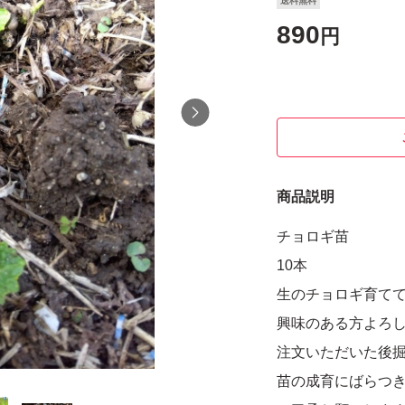
送料無料
890
円
商品説明
チョロギ苗
10本
生のチョロギ育て
興味のある方よろ
注文いただいた後
苗の成育にばらつ