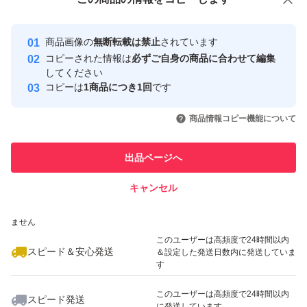
安心取引出品者
みをケアすべく研究を進めたところ、摩擦によって、硬い
最大10%対象
最大10%対象
最大10%対象
Yahoo!フリマの基準をクリアした安
安心取引出品者
角質が増える現象を発見。
商品画像の
無断転載は禁止
されています
心・安全なユーザーです
コピーされた情報は
必ずご自身の商品に合わせて編集
摩擦ダメージを生みやすいクレンジングで、ゴワつきをケ
取引実績
してください
アできないかと、逆転の発想にチャレンジ。
コピーは
1商品につき1回
です
このユーザーはYahoo!フリマの取
取引実績◯+
いいね！
いいね！
3,100
円
3,100
円
3,100
円
引を完了させた実績があります
商品情報コピー機能について
角層をほぐし、やわらかく整えることで、次に使うスキン
最大10%対象
最大10%対象
このユーザーは他フリマサービス
ケアの浸透を高め、透明感までもたらす美容クレンジング
他フリマ実績◯+
出品ページへ
での取引実績があります
へ進化。
キャンセル
スピード&安心発送
肌表面をやわらかくほぐすことで、くすみ*2のベールまで
いいね！
いいね！
3,100
※このバッジは実績に基づく表示であり、発送を保証しているものではあり
円
5,100
円
3,100
円
クリアに。
ません
最大10%対象
極限まで摩擦を抑えるために考えられた処方の数々。
このユーザーは高頻度で24時間以内
スピード＆安心発送
＆設定した発送日数内に発送していま
8種の美容オイルで素肌の透明感に働きかける。フィルム
す
タイプのメイクも軽く落とせる、クレンジング力アップ。
このユーザーは高頻度で24時間以内
スピード発送
濡れた手でも使える。W洗顔不要。まつエクOK。
に発送しています