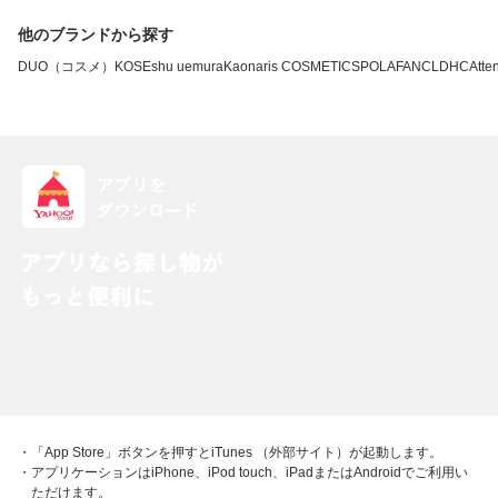
他のブランドから探す
DUO（コスメ）
KOSE
shu uemura
Kao
naris COSMETICS
POLA
FANCL
DHC
Atten
・「App Store」ボタンを押すとiTunes （外部サイト）が起動します。
・アプリケーションはiPhone、iPod touch、iPadまたはAndroidでご利用い
ただけます。