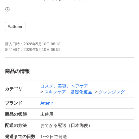
ジング
#
attenir
【商品名】スキンクリアクレンズオイル ピースフルオレ
ンジ エコパック
購入日時：
2026年5月10日 08:18
出品日時：
2026年5月10日 06:59
【購入日】2026年5月
商品の情報
【内容量】350ml
コスメ、美容、ヘアケア
カテゴリ
スキンケア、基礎化粧品
クレンジング
【商品の状態】新品未使用
ブランド
Attenir
商品の状態
未使用
※簡易梱包での発送となります。
配送の方法
おてがる配送（日本郵便）
発送までの日数
1〜2日で発送
※潰れ等に不安がある場合、発送方法の変更を＋料金で可