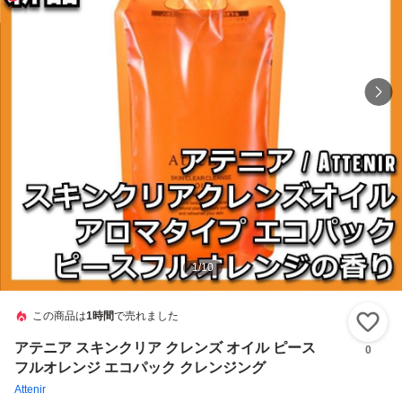
1
/
10
この商品は
1時間
で売れました
い
アテニア スキンクリア クレンズ オイル ピース
0
フルオレンジ エコパック クレンジング
Attenir