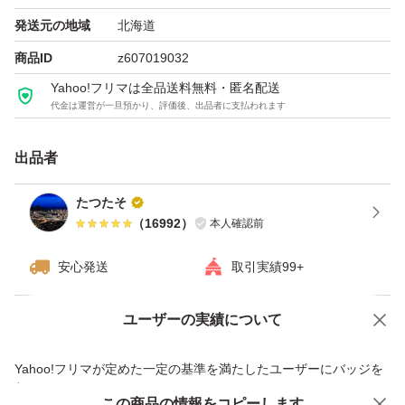
能です。ご購入前にコメントいただければ対応させていた
発送元の地域
北海道
だきます。
商品ID
z607019032
Yahoo!フリマは全品送料無料・匿名配送
代金は運営が一旦預かり、評価後、出品者に支払われます
※新品未使用ではございますが、購入時より擦り傷などが
ある場合がございますので、ご了承のうえご購入頂きます
出品者
ようお願い申し上げます。
たつたそ
（
16992
）
本人確認前
商品の説明
2016年の発売時に、第3のくすみの原因「肌ステイン」を
安心発送
取引実績99+
発見。
これを、クレンジングオイルに配合する美容オイルで洗い
ユーザーの実績について
価格の相談
商品への質問
流すことに成功し、これまでに累計1,250万本を売り上げ
商品への質問からの値下げ交渉、不適切なカテゴリ変更依頼は禁止です
Yahoo!フリマが定めた一定の基準を満たしたユーザーにバッジを
る大ヒット商品。
付与しています
そしてこのたび、大人の肌のゴワつきと、それによるくす
この商品をみている人にオススメ
この商品の情報をコピーします