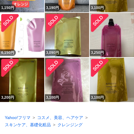
1,150
円
3,190
円
3,100
円
6,150
円
3,090
円
3,250
円
3,200
円
3,100
円
3,100
円
Yahoo!フリマ
コスメ、美容、ヘアケア
スキンケア、基礎化粧品
クレンジング