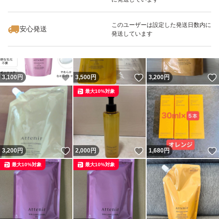
いいね！
いいね！
6,100
円
9,000
円
1,550
円
最大10%対象
このユーザーは設定した発送日数内に
対応肌質:全肌質
安心発送
発送しています
・お肌のくすみが気になる方
・毛穴の汚れが気になる方
・しっかりメイクを素早く落としたい方
いいね！
いいね！
3,100
円
3,500
円
3,200
円
・お風呂場で濡れた手で使いたい方
最大10%対象
・W洗顔したくない方
使い方
いいね！
いいね！
3,200
円
2,000
円
1,680
円
3プッシュ分程度を手に取り、やさしくマッサージするよ
最大10%対象
最大10%対象
うにメイクとなじませた後、水またはぬるま湯で洗い流し