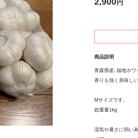
2,900
円
商品説明
青森県産､福地ホワ
香りも強く美味し
Mサイズです。
総重量1kg
湿気や暑さに弱い為