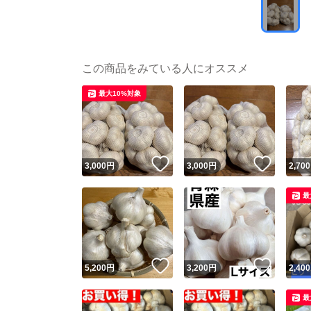
この商品をみている人にオススメ
最大10%対象
いいね！
いいね
3,000
円
3,000
円
2,700
最
いいね！
いいね
5,200
円
3,200
円
2,400
最