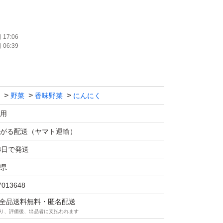
でいる物､大小ばらつきがある場合がありま
17:06
06:39
入のご検討を宜しくお願いします。
しますが､輸送中に芽や根が出る事がありま
野菜
香味野菜
にんにく
使用下さい。
用
て発送しますのでご了承下さい。
がる配送（ヤマト運輸）
3日で発送
値下げ不可
県
7013648
にんにく#ガーリック#福地ホワイト
マは全品送料無料・匿名配送
り、評価後、出品者に支払われます