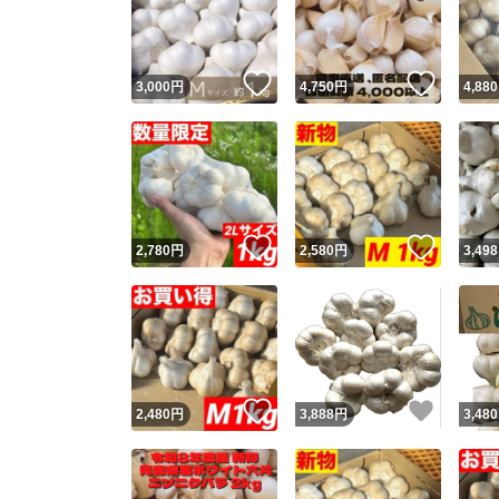
いいね！
いいね
3,000
円
4,750
円
4,880
いいね！
いいね
2,780
円
2,580
円
3,498
Yaho
安心取引
安心
いいね！
いいね
2,480
円
3,888
円
3,480
取引実績
取引