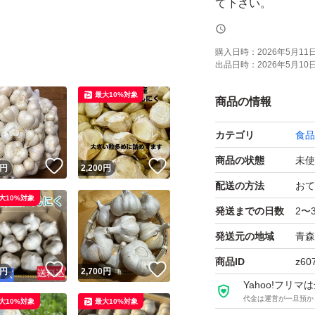
て下さい。
多少の皮剥け､痛ん
購入日時：
2026年5月11日 
出品日時：
2026年5月10日 
す。ご理解の上､購
最大10%対象
商品の情報
注文頂き次第梱包致
カテゴリ
食品
す。カットしてご
商品の状態
未使
！
いいね！
いいね！
円
2,200
円
箱にそのまま入れ
配送の方法
おて
大10%対象
発送までの日数
2〜
専用ページ依頼と
発送元の地域
青森
商品ID
z60
！
いいね！
いいね！
円
2,700
円
#ニンニク#
Yahoo!フリ
代金は運営が一旦預か
大10%対象
最大10%対象