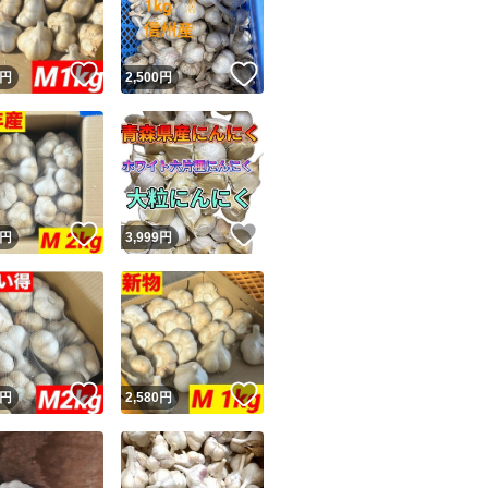
商品情報コピー機
リマ実績◯+
このユーザーは他フリマサービスでの取引実績があります
！
いいね！
いいね！
円
2,500
円
出品ページへ
&安心発送
キャンセル
ジは実績に基づく表示であり、発送を保証しているものではありません
このユーザーは高頻度で24時間以内＆設定した発送日数内に
ード＆安心発送
ます
！
いいね！
いいね！
円
3,999
円
ード発送
このユーザーは高頻度で24時間以内に発送しています
発送
このユーザーは設定した発送日数内に発送しています
！
いいね！
いいね！
円
2,580
円