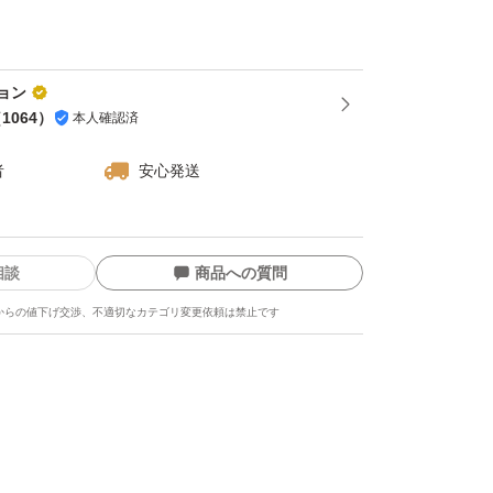
ョン
（
1064
）
本人確認済
者
安心発送
相談
商品への質問
からの値下げ交渉、不適切なカテゴリ変更依頼は禁止です