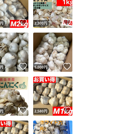
！
いいね！
いいね！
円
2,300
円
ユーザーの実績について
！
いいね！
いいね！
円
5,000
円
o!フリマが定めた一定の基準を満たしたユーザーにバッジを付与しています
出品者
この商品の情報をコピーします
取引出品者
Yahoo!フリマの基準をクリアした安心・安全なユーザーです
！
いいね！
いいね！
商品画像の
無断転載は禁止
されています
円
2,580
円
コピーされた情報は
必ずご自身の商品に合わせて編集
してください
コピーは
1商品につき1回
です
実績◯+
このユーザーはYahoo!フリマの取引を完了させた実績があり