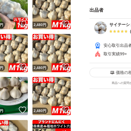
出品者
！
いいね！
いいね！
サイテーシ
円
2,480
円
安心取引出品
取引実績99+
！
いいね！
いいね！
円
2,480
円
価格の
商品への質問
！
いいね！
いいね！
円
2,480
円