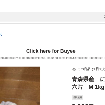
く
Click here for Buyee
ing agent service operated by tenso, featuring items from JDirectItems Fleamarket 
この商品は
1日
で
青森県産 
六片 M 1kg
送料無料