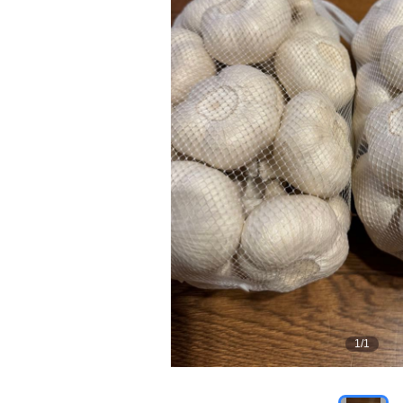
1
/
1